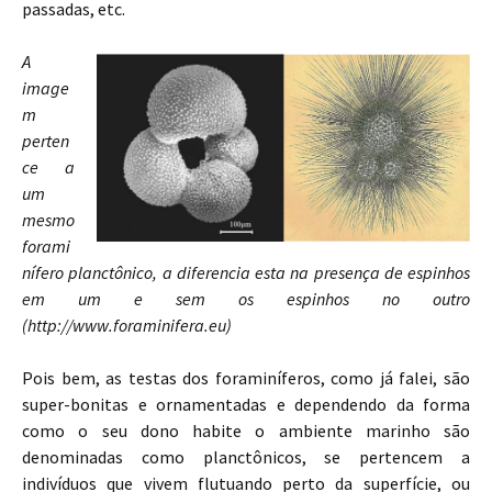
passadas, etc.
A
image
m
perten
ce a
um
mesmo
forami
nífero planctônico, a diferencia esta na presença de espinhos
em um e sem os espinhos no outro
(http://www.foraminifera.eu)
Pois bem, as testas dos foraminíferos, como já falei, são
super-bonitas e ornamentadas e dependendo da forma
como o seu dono habite o ambiente marinho são
denominadas como planctônicos, se pertencem a
indivíduos que vivem flutuando perto da superfície, ou