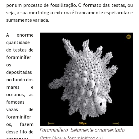
por um processo de fossilização. O formato das testas, ou
seja, a sua morfologia externa é francamente espetacular e
sumamente variada.
A enorme
quantidade
de testas de
foraminífer
os
depositadas
no fundo dos
mares e
oceanos, as
famosas
vazas de
foraminífer
os, fazem
Foraminífero belamente ornamentado
desse filo de
(http://www.foraminifera.eu)