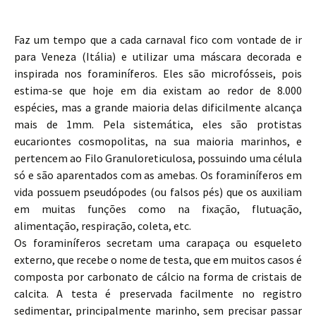
Faz um tempo que a cada carnaval fico com vontade de ir
para Veneza (Itália) e utilizar uma máscara decorada e
inspirada nos foraminíferos. Eles são microfósseis, pois
estima-se que hoje em dia existam ao redor de 8.000
espécies, mas a grande maioria delas dificilmente alcança
mais de 1mm. Pela sistemática, eles são protistas
eucariontes cosmopolitas, na sua maioria marinhos, e
pertencem ao Filo Granuloreticulosa, possuindo uma célula
só e são aparentados com as amebas. Os foraminíferos em
vida possuem pseudópodes (ou falsos pés) que os auxiliam
em muitas funções como na fixação, flutuação,
alimentação, respiração, coleta, etc.
Os foraminíferos secretam uma carapaça ou esqueleto
externo, que recebe o nome de testa, que em muitos casos é
composta por carbonato de cálcio na forma de cristais de
calcita. A testa é preservada facilmente no registro
sedimentar, principalmente marinho, sem precisar passar