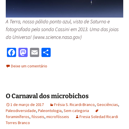
A Terra, nosso pálido ponto azul, vista de Saturno e
fotografada pela sonda Cassini em 2013. Uma das joias
do Universo! (www.science.nasa.gov)
Fa
M
E
S
ce
as
m
h
Deixe um comentário
b
to
ai
ar
o
d
l
e
o
o
O Carnaval dos microbichos
k
n
1 de março de 2017
Frésia S. Ricardi-Branco
,
Geociências
,
Paleodiversidade
,
Paleontologia
,
Sem categoria
foraminíferos
,
fósseis
,
microfósseis
Fresia Soledad Ricardi
Torres Branco