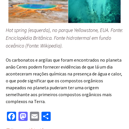
Hot spring (esquerda), no parque Yellowstone, EUA. Fonte:
Enciclopédia Britânica. Fonte hidrotermal em fundo
oceânico (Fonte: Wikipedia).
Os carbonatos e argilas que foram encontrados no planeta
anão Ceres podem fornecer evidências de que lá um dia
aconteceram reações químicas na presença de água e calor,
o que pode significar que os compostos orgânicos
mapeados no planeta puderam ter uma origem
semelhante aos primeiros compostos orgânicos mais
complexos na Terra.
Fa
M
E
S
ce
as
m
h