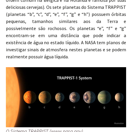
ordem comum na Bélgica e na Holanda e famosa por suas
deliciosas cervejas). Os sete planetas do Sistema TRAPPIST
(planetas “b”, “c”, “d”, “e”, “f”, “g” e “h”) possuem órbitas
pequenas, tamanhos similares aos da Terra e
possivelmente são rochosos. Os planetas “e”, “f” e “g”
encontram-se em uma distância que pode indicar a
existência de água no estado líquido. A NASA tem planos de
investigar sinais de atmosfera nestes planetas e se podem
realmente possuir água líquida.
O Sistema TRAPPIST (www.nasa.gov)