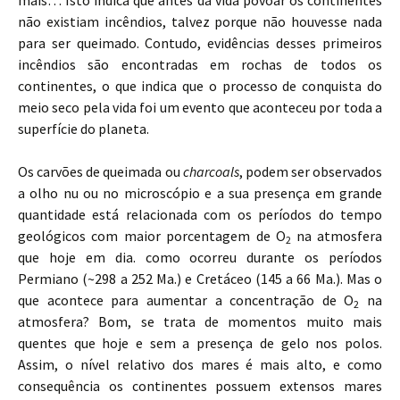
mais… Isto indica que antes da vida povoar os continentes
não existiam incêndios, talvez porque não houvesse nada
para ser queimado. Contudo, evidências desses primeiros
incêndios são encontradas em rochas de todos os
continentes, o que indica que o processo de conquista do
meio seco pela vida foi um evento que aconteceu por toda a
superfície do planeta.
Os carvões de queimada ou
charcoals
, podem ser observados
a olho nu ou no microscópio e a sua presença em grande
quantidade está relacionada com os períodos do tempo
geológicos com maior porcentagem de O
na atmosfera
2
que hoje em dia. como ocorreu durante os períodos
Permiano (~298 a 252 Ma.) e Cretáceo (145 a 66 Ma.). Mas o
que acontece para aumentar a concentração de O
na
2
atmosfera? Bom, se trata de momentos muito mais
quentes que hoje e sem a presença de gelo nos polos.
Assim, o nível relativo dos mares é mais alto, e como
consequência os continentes possuem extensos mares