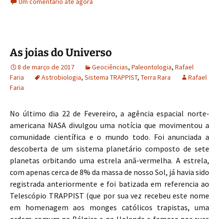
Um comentário até agora
b
to
ai
ar
o
d
l
e
o
o
As joias do Universo
k
n
8 de março de 2017
Geociências
,
Paleontologia
,
Rafael
Faria
Astrobiologia
,
Sistema TRAPPIST
,
Terra Rara
Rafael
Faria
No último dia 22 de Fevereiro, a agência espacial norte-
americana NASA divulgou uma notícia que movimentou a
comunidade científica e o mundo todo. Foi anunciada a
descoberta de um sistema planetário composto de sete
planetas orbitando uma estrela anã-vermelha. A estrela,
com apenas cerca de 8% da massa de nosso Sol, já havia sido
registrada anteriormente e foi batizada em referencia ao
Telescópio TRAPPIST (que por sua vez recebeu este nome
em homenagem aos monges católicos trapistas, uma