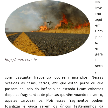
No
inve
rno
aqui
em
Cam
pina
s,
em
gera
http://orsm.com.br
l
seco
,
com bastante frequência ocorrem incêndios. Nessas
ocasiões as casas, carros, etc. que estão perto ou que
passam do lado do incêndio na estrada ficam cobertos
daqueles fragmentos de plantas que vêm voando no vento,
aqueles carvõezinhos. Pois esses fragmentos podem
fossilizar e quiçá serem os únicos testemunhos da