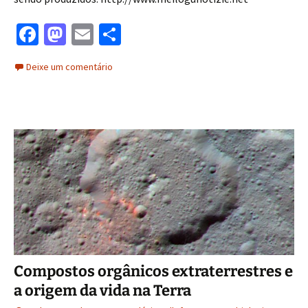
Fa
M
E
S
ce
as
m
h
Deixe um comentário
b
to
ai
ar
o
d
l
e
o
o
k
n
Compostos orgânicos extraterrestres e
a origem da vida na Terra