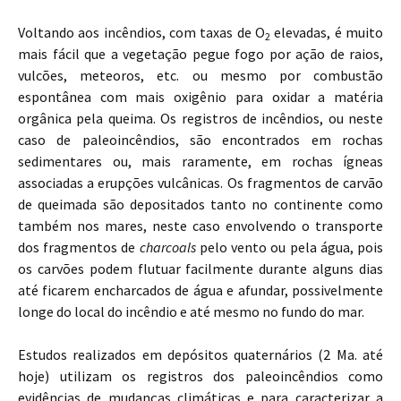
Voltando aos incêndios, com taxas de O
elevadas, é muito
2
mais fácil que a vegetação pegue fogo por ação de raios,
vulcões, meteoros, etc. ou mesmo por combustão
espontânea com mais oxigênio para oxidar a matéria
orgânica pela queima. Os registros de incêndios, ou neste
caso de paleoincêndios, são encontrados em rochas
sedimentares ou, mais raramente, em rochas ígneas
associadas a erupções vulcânicas. Os fragmentos de carvão
de queimada são depositados tanto no continente como
também nos mares, neste caso envolvendo o transporte
dos fragmentos de
charcoals
pelo vento ou pela água, pois
os carvões podem flutuar facilmente durante alguns dias
até ficarem encharcados de água e afundar, possivelmente
longe do local do incêndio e até mesmo no fundo do mar.
Estudos realizados em depósitos quaternários (2 Ma. até
hoje) utilizam os registros dos paleoincêndios como
evidências de mudanças climáticas e para caracterizar a