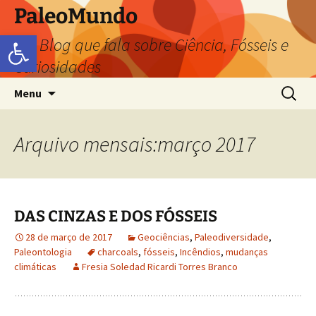
PaleoMundo
Abrir a barra de ferramentas
um Blog que fala sobre Ciência, Fósseis e
Curiosidades
Menu
Arquivo mensais:março 2017
DAS CINZAS E DOS FÓSSEIS
28 de março de 2017
Geociências
,
Paleodiversidade
,
Paleontologia
charcoals
,
fósseis
,
Incêndios
,
mudanças
climáticas
Fresia Soledad Ricardi Torres Branco