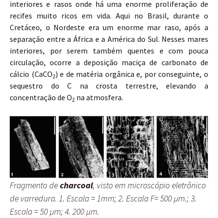
interiores e rasos onde há uma enorme proliferação de
recifes muito ricos em vida. Aqui no Brasil, durante o
Cretáceo, o Nordeste era um enorme mar raso, após a
separação entre a África e a América do Sul. Nesses mares
interiores, por serem também quentes e com pouca
circulação, ocorre a deposição maciça de carbonato de
cálcio (CaCO
) e de matéria orgânica e, por conseguinte, o
2
sequestro do C na crosta terrestre, elevando a
concentração de O
na atmosfera.
2
Fragmento de
charcoal
, visto em microscópio eletrônico
de varredura. 1. Escala = 1mm; 2. Escala F= 500 µm.; 3.
Escala = 50 µm; 4. 200 µm.