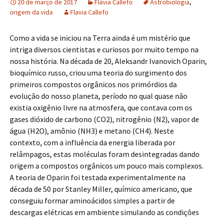
20 de março de 2017
Flávia Callefo
Astrobiologia
,
origem da vida
Flavia Callefo
Como a vida se iniciou na Terra ainda é um mistério que
intriga diversos cientistas e curiosos por muito tempo na
nossa história. Na década de 20, Aleksandr Ivanovich Oparin,
bioquímico russo, criou uma teoria do surgimento dos
primeiros compostos orgânicos nos primórdios da
evolução do nosso planeta, período no qual quase não
existia oxigênio livre na atmosfera, que contava com os
gases dióxido de carbono (CO2), nitrogênio (N2), vapor de
água (H2O), amônio (NH3) e metano (CH4). Neste
contexto, com a influência da energia liberada por
relâmpagos, estas moléculas foram desintegradas dando
origem a compostos orgânicos um pouco mais complexos.
A teoria de Oparin foi testada experimentalmente na
década de 50 por Stanley Miller, químico americano, que
conseguiu formar aminoácidos simples a partir de
descargas elétricas em ambiente simulando as condições