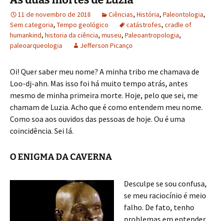
11 de novembro de 2018
Ciências
,
História
,
Paleontologia
,
Sem categoria
,
Tempo geológico
catástrofes
,
cradle of
humankind
,
historia da ciência
,
museu
,
Paleoantropologia
,
paleoarqueologia
Jefferson Picanço
Oi! Quer saber meu nome? A minha tribo me chamava de
Loo-dj-ahn. Mas isso foi há muito tempo atrás, antes
mesmo de minha primeira morte. Hoje, pelo que sei, me
chamam de Luzia. Acho que é como entendem meu nome.
Como soa aos ouvidos das pessoas de hoje. Ou é uma
coincidência. Sei lá.
O ENIGMA DA CAVERNA
Desculpe se sou confusa,
se meu raciocínio é meio
falho. De fato, tenho
problemas em entender