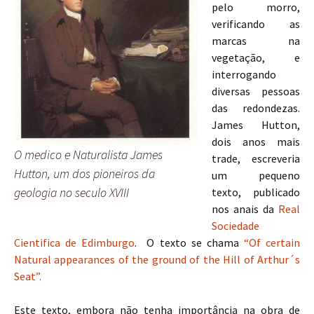
pelo morro,
verificando as
marcas na
vegetação, e
interrogando
diversas pessoas
das redondezas.
James Hutton,
dois anos mais
O medico e Naturalista James
trade, escreveria
Hutton, um dos pioneiros da
um pequeno
geologia no seculo XVIII
texto, publicado
nos anais da
Real
Sociedade
Cientifica de Edimburgo
. O texto se chama
“Of certain
Natural appearances of the ground of the Hill of Arthur´s
Seat”.
Este texto, embora não tenha importância na obra de