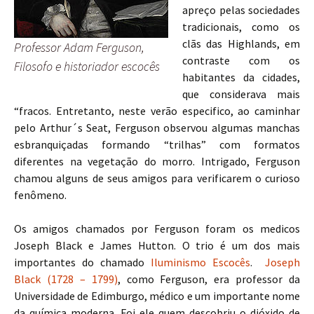
apreço pelas sociedades
tradicionais, como os
clãs das Highlands, em
Professor Adam Ferguson,
contraste com os
Filosofo e historiador escocês
habitantes da cidades,
que considerava mais
“fracos. Entretanto, neste verão especifico, ao caminhar
pelo Arthur´s Seat, Ferguson observou algumas manchas
esbranquiçadas formando “trilhas” com formatos
diferentes na vegetação do morro. Intrigado, Ferguson
chamou alguns de seus amigos para verificarem o curioso
fenômeno.
Os amigos chamados por Ferguson foram os medicos
Joseph Black e James Hutton. O trio é um dos mais
importantes do chamado
Iluminismo Escocês
.
Joseph
Black (1728 – 1799)
, como Ferguson, era professor da
Universidade de Edimburgo, médico e um importante nome
da química moderna. Foi ele quem descobriu o dióxido de