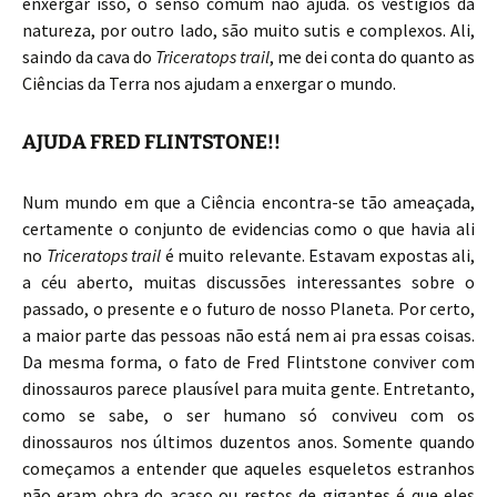
enxergar isso, o senso comum não ajuda. os vestígios da
natureza, por outro lado, são muito sutis e complexos. Ali,
saindo da cava do
Triceratops trail
, me dei conta do quanto as
Ciências da Terra nos ajudam a enxergar o mundo.
AJUDA FRED FLINTSTONE!!
Num mundo em que a Ciência encontra-se tão ameaçada,
certamente o conjunto de evidencias como o que havia ali
no
Triceratops trail
é muito relevante. Estavam expostas ali,
a céu aberto, muitas discussões interessantes sobre o
passado, o presente e o futuro de nosso Planeta. Por certo,
a maior parte das pessoas não está nem ai pra essas coisas.
Da mesma forma, o fato de Fred Flintstone conviver com
dinossauros parece plausível para muita gente. Entretanto,
como se sabe, o ser humano só conviveu com os
dinossauros nos últimos duzentos anos. Somente quando
começamos a entender que aqueles esqueletos estranhos
não eram obra do acaso ou restos de gigantes é que eles