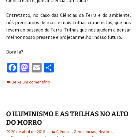
Ciência e Arte, juntar Ciência com tudo?
Entretanto, no caso das Ciências da Terra e do ambiente,
nós precisamos de mais e mais trilhas como estas, que nos
levem ao passado da Terra. Trilhas que nos ajudem a pensar
melhor nosso presente e projetar melhor nosso futuro.
Bora lá?
Fa
M
E
S
ce
as
m
h
Deixe um comentário
b
to
ai
ar
o
d
l
e
o
o
O ILUMINISMO E AS TRILHAS NO ALTO
k
n
DO MORRO
20 de abril de 2019
Ciências
,
Geociências
,
História
,