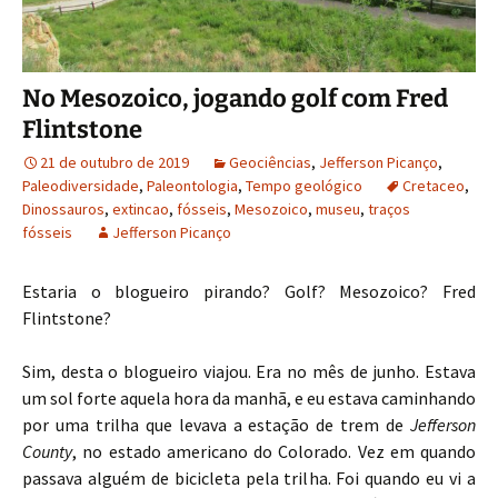
No Mesozoico, jogando golf com Fred
Flintstone
21 de outubro de 2019
Geociências
,
Jefferson Picanço
,
Paleodiversidade
,
Paleontologia
,
Tempo geológico
Cretaceo
,
Dinossauros
,
extincao
,
fósseis
,
Mesozoico
,
museu
,
traços
fósseis
Jefferson Picanço
Estaria o blogueiro pirando? Golf? Mesozoico? Fred
Flintstone?
Sim, desta o blogueiro viajou. Era no mês de junho. Estava
um sol forte aquela hora da manhã, e eu estava caminhando
por uma trilha que levava a estação de trem de
Jefferson
County
, no estado americano do Colorado. Vez em quando
passava alguém de bicicleta pela trilha. Foi quando eu vi a