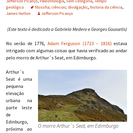
Jefferson Picanço
,
Paleontologia
,
Sem categoria
,
Tempo
geológico
filosofia; ciências; divulgação;
,
historia da ciência
,
James Hutton
Jefferson Picanço
(Este texto é dedicado a Gabriela Medero e Georges Goussetis)
No verão de 1776,
Adam Ferguson (1723 – 1816)
estava
intrigado com algumas coisas que havia verificado ao andar
pelo morro de Arthur´s Seat, em Edimburgo.
Arthur´s
Seat é uma
pequena
elevação
urbana na
parte leste
de
Edinburgo,
O morro Arthur´s Seat, em Edimburgo
próxima ao