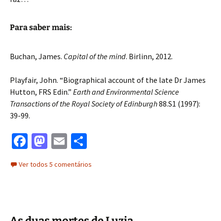
Para saber mais:
Buchan, James.
Capital of the mind
. Birlinn, 2012.
Playfair, John. “Biographical account of the late Dr James
Hutton, FRS Edin.”
Earth and Environmental Science
Transactions of the Royal Society of Edinburgh
88.S1 (1997):
39-99.
Fa
M
E
S
ce
as
m
h
Ver todos 5 comentários
b
to
ai
ar
o
d
l
e
o
o
k
n
As duas mortes de Luzia