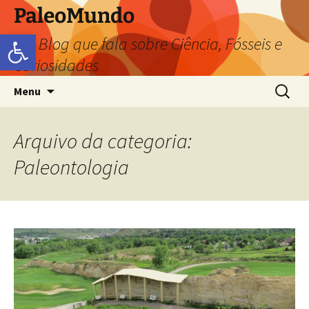
PaleoMundo
Abrir a barra de ferramentas
um Blog que fala sobre Ciência, Fósseis e
Curiosidades
Menu
Arquivo da categoria:
Paleontologia