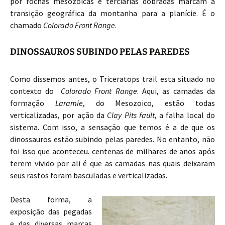
por rochas mesozoicas e terciarias dobradas marcam a
transição geográfica da montanha para a planície. É o
chamado
Colorado Front Range
.
DINOSSAUROS SUBINDO PELAS PAREDES
Como dissemos antes, o Triceratops trail esta situado no
contexto do
Colorado Front Range
. Aqui, as camadas da
formação
Laramie
, do Mesozoico, estão todas
verticalizadas, por ação da
Clay Pits fault
, a falha local do
sistema. Com isso, a sensação que temos é a de que os
dinossauros estão subindo pelas paredes. No entanto, não
foi isso que aconteceu. centenas de milhares de anos após
terem vivido por ali é que as camadas nas quais deixaram
seus rastos foram basculadas e verticalizadas.
Desta forma, a
exposição das pegadas
e das diversas marcas