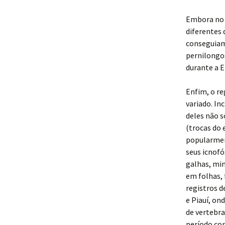
Embora no 
diferentes 
conseguiam
pernilongos
durante a E
Enfim, o re
variado. I
deles não s
(trocas do
popularme
seus icnof
galhas, min
em folhas, 
registros d
e Piauí, on
de vertebra
período co