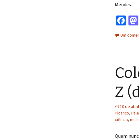
Mendes.
Fa
ce
Um coment
b
o
o
Col
k
Z (
10 de abri
Picanço
,
Pal
ciência
,
mulh
Quem nunca 