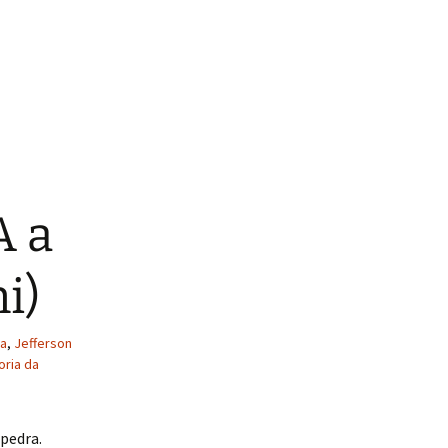
A a
i)
ia
,
Jefferson
oria da
pedra.