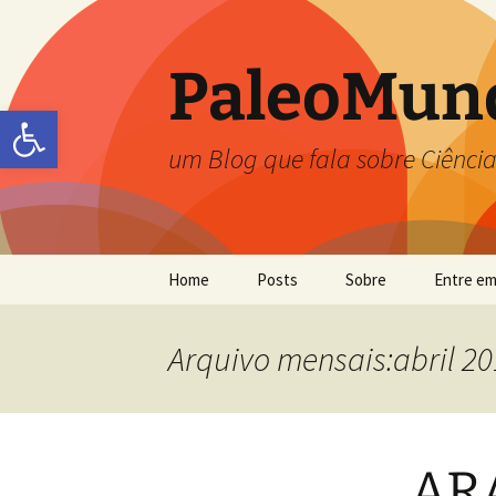
PaleoMun
Abrir a barra de ferramentas
um Blog que fala sobre Ciência
Home
Posts
Sobre
Entre em
Carolina Zabini
Arquivo mensais:abril 2
Flávia Callefo
Frésia S. Ricardi-Branco
AR
Jefferson Picanço