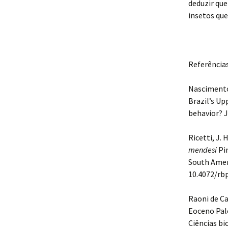
deduzir que
insetos que
Referência
Nascimento,
Brazil’s Up
behavior? 
Ricetti, J. 
mendesi
Pi
South Ameri
10.4072/rbp
Raoni de Ca
Eoceno Pal
Ciências bi