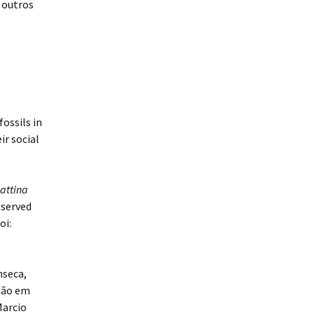
 outros
fossils in
ir social
attina
eserved
oi:
nseca,
ção em
Marcio