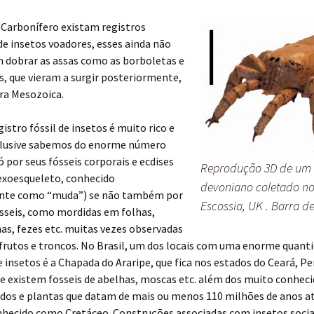
Carbonífero existam registros
de insetos voadores, esses ainda não
 dobrar as assas como as borboletas e
, que vieram a surgir posteriormente,
ra Mesozoica.
gistro fóssil de insetos é muito rico e
nclusive sabemos do enorme número
ó por seus fósseis corporais e ecdises
Reprodução 3D de um 
 exoesqueleto, conhecido
devoniano coletado no
nte como “muda”) se não também por
Escossia, UK . Barra d
ósseis, como mordidas em folhas,
as, fezes etc. muitas vezes observadas
frutos e troncos. No Brasil, um dos locais com uma enorme quant
e insetos é a Chapada do Araripe, que fica nos estados do Ceará, 
de existem fosseis de abelhas, moscas etc. além dos muito conheci
dos e plantas que datam de mais ou menos 110 milhões de anos at
nhecido como Cretáceo. Construções associadas com insetos socia