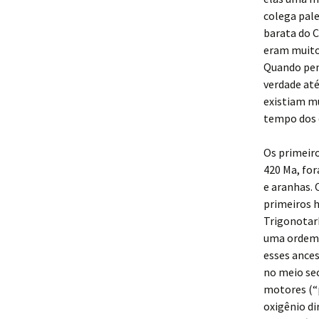
colega pale
barata do C
eram muit
Quando pen
verdade até
existiam mu
tempo dos 
Os primeiro
420 Ma, fo
e aranhas. 
primeiros 
Trigonotarb
uma ordem 
esses ances
no meio sec
motores (“
oxigênio d