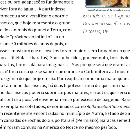
ticas ou pré-adaptações fundamentais
iver fora da água… A partir desse
Exemplares de Trigono
meçou a se diversificar o enorme
nsetos, que hoje representa o grupo
Devoniano silicificados
o dos animais do planeta Terra, com
Escossia, UK
dade “próxima do infinito”. Já no
, uns 50 milhões de anos depois, os
fósseis mostram que os insetos foram maiores em tamanho do que 
o as libélulas e baratas). São conhecidos, por exemplo, fósseis de 
 baratas, bom… dá para imaginar …. Mas por que será que eram tã
oca? Uma coisa que se sabe é que durante o Carbonífero a atmosfe
oxigênio do que hoje em dia. Para explicar como uma maior quant
 o tamanho dos insetos, há duas hipóteses: uma diz que com mais 
 dos insetos poderia suprir corpos maiores; e a outra, que seria
val contra o possível envenenamento por excesso de oxigênio. Ba
0 exemplares coletados, denominadas como
Anthracoblattina mend
am recentemente encontradas no município de Mafra, Estado de S
em camadas de rochas do Grupo Itararé (Permiano). Baratas semel
ém foram comuns na América do Norte no mesmo período.