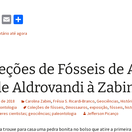
M
E
S
as
m
h
ário até agora
to
ai
ar
d
l
e
o
eções de Fósseis de 
n
de Aldrovandi à Zabin
l de 2018
Carolina Zabini
,
Frésia S. Ricardi-Branco
,
Geociências
,
Histór
eontologia
Coleções de fósseis
,
Dinossauros
,
exposição
,
fósseis
,
hist
eres cientistas; geociências; paleontologia
Jefferson Picanço
trouxe para casa uma pedra bonita no bolso que atire a primeira 