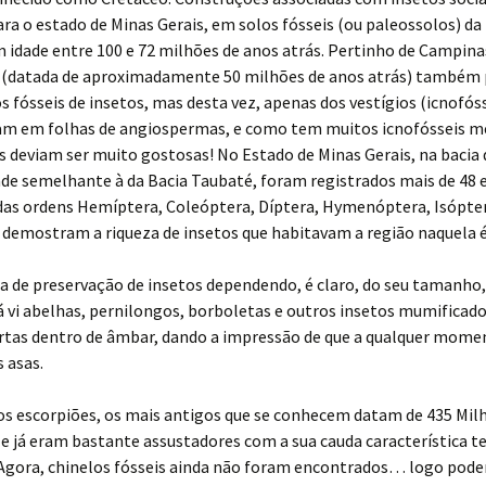
ara o estado de Minas Gerais, em solos fósseis (ou paleossolos) d
m idade entre 100 e 72 milhões de anos atrás. Pertinho de Campina
 (datada de aproximadamente 50 milhões de anos atrás) também
 fósseis de insetos, mas desta vez, apenas dos vestígios (icnofóss
ram em folhas de angiospermas, e como tem muitos icnofósseis 
s deviam ser muito gostosas! No Estado de Minas Gerais, na bacia 
ade semelhante à da Bacia Taubaté, foram registrados mais de 48
 das ordens Hemíptera, Coleóptera, Díptera, Hymenóptera, Isópter
 demostram a riqueza de insetos que habitavam a região naquela 
 de preservação de insetos dependendo, é claro, do seu tamanho,
á vi abelhas, pernilongos, borboletas e outros insetos mumificad
ertas dentro de âmbar, dando a impressão de que a qualquer mome
 asas.
os escorpiões, os mais antigos que se conhecem datam de 435 Mil
 e já eram bastante assustadores com a sua cauda característica 
 Agora, chinelos fósseis ainda não foram encontrados… logo pod