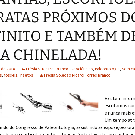
RATAS PRÓXIMOS D
FINITO E TAMBÉM D
A CHINELADA!
l de 2018
Frésia S. Ricardi-Branco
,
Geociências
,
Paleontologia
,
Sem ca
s
,
fósseis
,
Insetos
Fresia Soledad Ricardi Torres Branco
Existem infor
escutamos num
e nunca mais 
Um tempo atrá
ando do Congresso de Paleontologia, assistindo as exposições orai
e chamou particularmente a atenção. Se tratava da apresentação