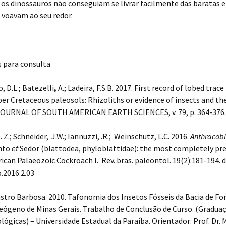
 os dinossauros não conseguiam se livrar facilmente das baratas e
 voavam ao seu redor.
s para consulta
 D.L.; Batezelli
,
A.; Ladeira, F.S.B. 2017. First record of lobed trace 
per Cretaceous paleosols: Rhizoliths or evidence of insects and the
JOURNAL OF SOUTH AMERICAN EARTH SCIENCES, v. 79, p. 364-376.
H. Z.; Schneider, J.W.; Iannuzzi, .R.; Weinschütz, L.C. 2016.
Anthracobl
nto
et
Sedor (blattodea, phyloblattidae): the most completely pr
can Palaeozoic Cockroach I. Rev. bras. paleontol. 19(2):181-194. d
.2016.2.03
stro Barbosa. 2010. Tafonomia dos Insetos Fósseis da Bacia de Fo
eógeno de Minas Gerais. Trabalho de Conclusão de Curso. (Gradua
ológicas) – Universidade Estadual da Paraíba. Orientador: Prof. Dr. 