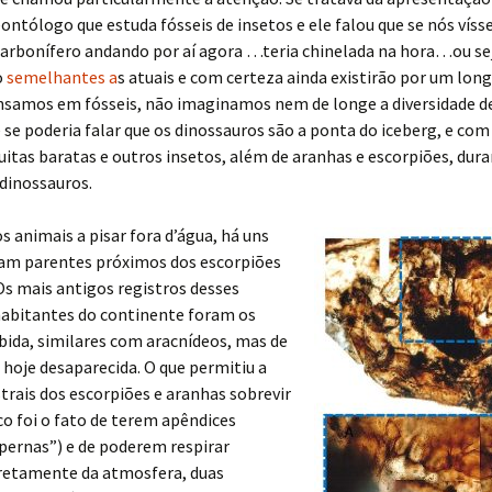
ontólogo que estuda fósseis de insetos e ele falou que se nós ví
arbonífero andando por aí agora …teria chinelada na hora…ou sej
o
semelhantes a
s atuais e com certeza ainda existirão por um lon
samos em fósseis, não imaginamos nem de longe a diversidade de
 se poderia falar que os dinossauros são a ponta do iceberg, e com
itas baratas e outros insetos, além de aranhas e escorpiões, dura
dinossauros.
s animais a pisar fora d’água, há uns
ram parentes próximos dos escorpiões
Os mais antigos registros desses
habitantes do continente foram os
ida, similares com aracnídeos, mas de
hoje desaparecida. O que permitiu a
trais dos escorpiões e aranhas sobrevir
o foi o fato de terem apêndices
pernas”) e de poderem respirar
iretamente da atmosfera, duas