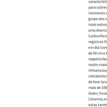
caracterís
para sobrev
momento co
grupo dos i
mais exitos
uma diversi
Carbonífero
registros 
em dia (com
de 50 cm e
naquela ép
muito mais 
influenciou
metabolismo
da fase lar
mais de 10
Sedor, for
Catarina, 
estas tamb