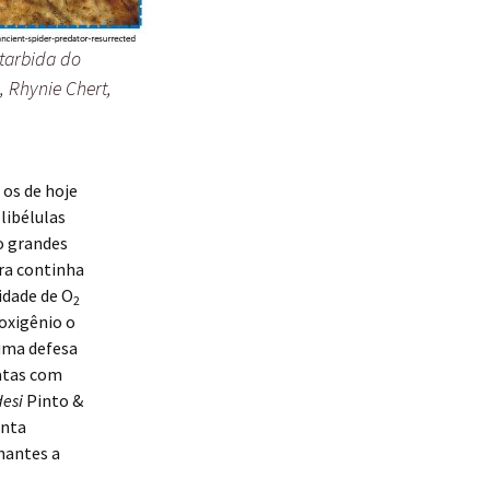
tarbida do
, Rhynie Chert,
os de hoje
libélulas
o grandes
ra continha
idade de O
2
oxigênio o
 uma defesa
ratas com
esi
Pinto &
anta
hantes a