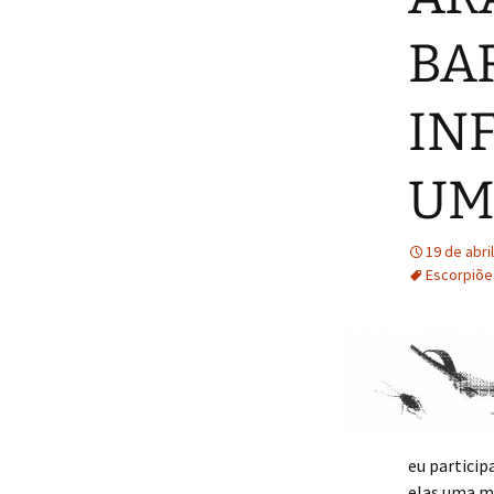
Rafael Faria
BA
IN
UM
19 de abri
Escorpiõe
eu particip
elas uma m