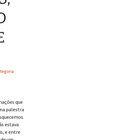
O
E
tegoria
mações que
a palestra
esquecemos.
s estava
s, e entre
 de um