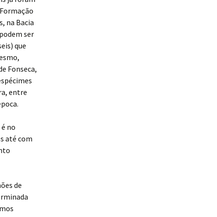
a Formação
s, na Bacia
 podem ser
eis) que
mesmo,
de Fonseca,
 espécimes
a, entre
época.
 é no
os até com
nto
hões de
terminada
emos