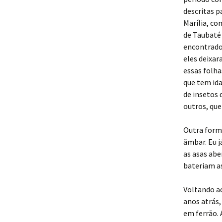
descritas p
Marília, co
de Taubaté
encontrados
eles deixa
essas folha
que tem id
de insetos
outros, que
Outra forma
âmbar. Eu j
as asas ab
bateriam as
Voltando a
anos atrás,
em ferrão.