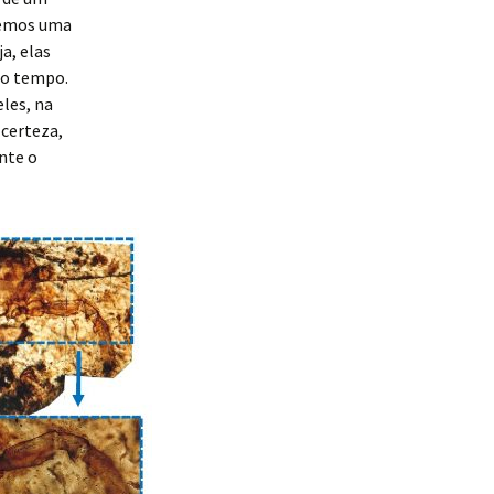
ssemos uma
a, elas
go tempo.
les, na
 certeza,
nte o