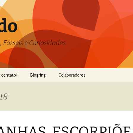
do
, Fósseis e Curiosidades
 contato!
Blogring
Colaboradores
018
ANHAS, ESCORPIÕE