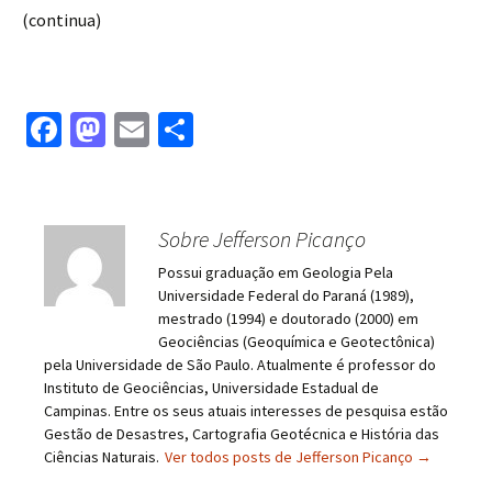
(continua)
Fa
M
E
S
ce
as
m
h
b
to
ai
ar
o
d
l
e
Sobre Jefferson Picanço
o
o
Possui graduação em Geologia Pela
k
n
Universidade Federal do Paraná (1989),
mestrado (1994) e doutorado (2000) em
Geociências (Geoquímica e Geotectônica)
pela Universidade de São Paulo. Atualmente é professor do
Instituto de Geociências, Universidade Estadual de
Campinas. Entre os seus atuais interesses de pesquisa estão
Gestão de Desastres, Cartografia Geotécnica e História das
Ciências Naturais.
Ver todos posts de Jefferson Picanço
→