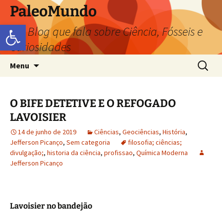
PaleoMundo
Abrir a barra de ferramentas
um Blog que fala sobre Ciência, Fósseis e
Curiosidades
Menu
O BIFE DETETIVE E O REFOGADO
LAVOISIER
14 de junho de 2019
Ciências
,
Geociências
,
História
,
Jefferson Picanço
,
Sem categoria
filosofia; ciências;
divulgação;
,
historia da ciência
,
profissao
,
Química Moderna
Jefferson Picanço
Lavoisier no bandejão