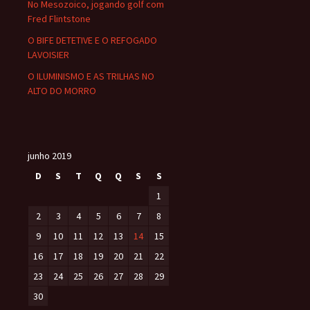
No Mesozoico, jogando golf com
Fred Flintstone
O BIFE DETETIVE E O REFOGADO
LAVOISIER
O ILUMINISMO E AS TRILHAS NO
ALTO DO MORRO
junho 2019
D
S
T
Q
Q
S
S
1
2
3
4
5
6
7
8
9
10
11
12
13
14
15
16
17
18
19
20
21
22
23
24
25
26
27
28
29
30