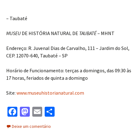
– Taubaté
MUSEU
DE HISTÓRIA NATURAL DE
TAUBATÉ
– MHNT
Endereço: R. Juvenal Dias de Carvalho, 111 – Jardim do Sol,
CEP. 12070-640, Taubaté – SP
Horário de Funcionamento: terças a domingos, das 09:30 às
17 horas, feriados de quinta a domingo
Site:
www.museuhistorianatural.com
Fa
M
E
S
ce
as
m
h
Deixe um comentário
b
to
ai
ar