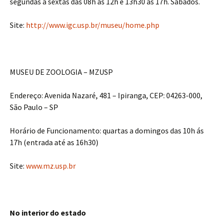
segundas a sextas das 08h às 12h e 13h30 às 17h. Sábados.
Site:
http://www.igc.usp.br/museu/home.php
MUSEU DE ZOOLOGIA – MZUSP
Endereço: Avenida Nazaré, 481 – Ipiranga, CEP: 04263-000,
São Paulo – SP
Horário de Funcionamento: quartas a domingos das 10h ás
17h (entrada até as 16h30)
Site:
www.mz.usp.br
No interior do estado