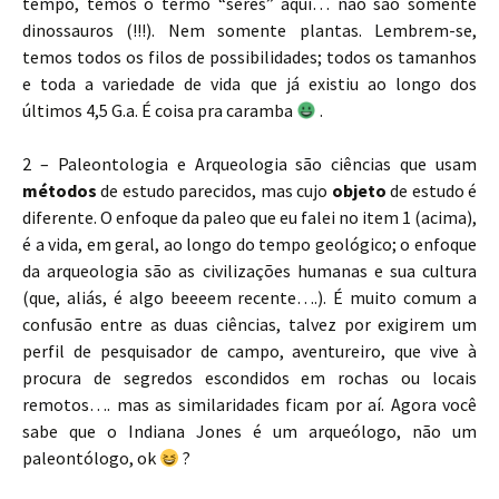
tempo, temos o termo “seres” aqui… não são somente
dinossauros (!!!). Nem somente plantas. Lembrem-se,
temos todos os filos de possibilidades; todos os tamanhos
e toda a variedade de vida que já existiu ao longo dos
últimos 4,5 G.a. É coisa pra caramba
.
2 – Paleontologia e Arqueologia são ciências que usam
métodos
de estudo parecidos, mas cujo
objeto
de estudo é
diferente. O enfoque da paleo que eu falei no item 1 (acima),
é a vida, em geral, ao longo do tempo geológico; o enfoque
da arqueologia são as civilizações humanas e sua cultura
(que, aliás, é algo beeeem recente….). É muito comum a
confusão entre as duas ciências, talvez por exigirem um
perfil de pesquisador de campo, aventureiro, que vive à
procura de segredos escondidos em rochas ou locais
remotos…. mas as similaridades ficam por aí. Agora você
sabe que o Indiana Jones é um arqueólogo, não um
paleontólogo, ok
?