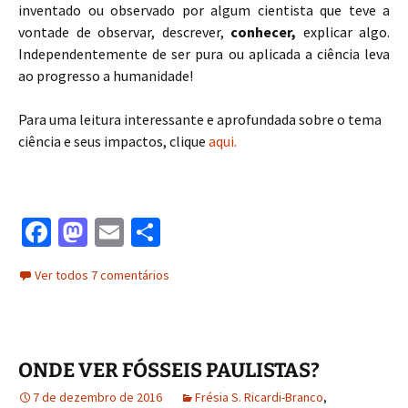
inventado ou observado por algum cientista que teve a
vontade de observar, descrever,
conhecer,
explicar algo.
Independentemente de ser pura ou aplicada a ciência leva
ao progresso a humanidade!
Para uma leitura interessante e aprofundada sobre o tema
ciência e seus impactos, clique
aqui.
Fa
M
E
S
ce
as
m
h
Ver todos 7 comentários
b
to
ai
ar
o
d
l
e
o
o
ONDE VER FÓSSEIS PAULISTAS?
k
n
7 de dezembro de 2016
Frésia S. Ricardi-Branco
,