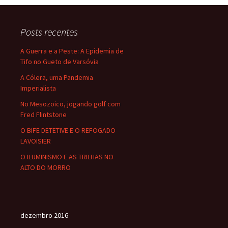
o
d
l
e
o
o
Posts recentes
k
n
A Guerra e a Peste: A Epidemia de
Tifo no Gueto de Varsóvia
A Cólera, uma Pandemia
Imperialista
No Mesozoico, jogando golf com
Fred Flintstone
O BIFE DETETIVE E O REFOGADO
LAVOISIER
O ILUMINISMO E AS TRILHAS NO
ALTO DO MORRO
dezembro 2016