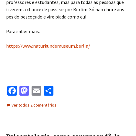
professores e estudantes, mas para todas as pessoas que
tiverem a chance de passear por Berlim. Só não chore aos
pés do pescoçudo e vire piada como eu!
Para saber mais:
https://www.naturkundemuseum.berlin/
Fa
M
E
S
ce
as
m
h
Ver todos 2 comentários
b
to
ai
ar
o
d
l
e
o
o