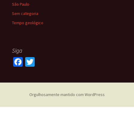
São Paulo
Sem categoria
Tempo geológico
Siga
Fa
T
ce
wi
b
tt
o
er
Orgulhosamente mantido com WordPress
o
k