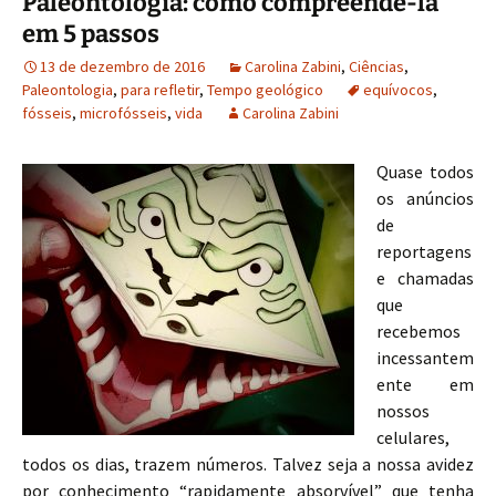
Paleontologia: como compreendê-la
k
n
em 5 passos
13 de dezembro de 2016
Carolina Zabini
,
Ciências
,
Paleontologia
,
para refletir
,
Tempo geológico
equívocos
,
fósseis
,
microfósseis
,
vida
Carolina Zabini
Quase todos
os anúncios
de
reportagens
e chamadas
que
recebemos
incessantem
ente em
nossos
celulares,
todos os dias, trazem números. Talvez seja a nossa avidez
por conhecimento “rapidamente absorvível” que tenha