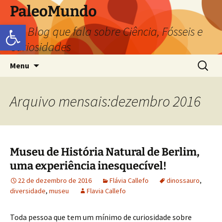
PaleoMundo
Abrir a barra de ferramentas
um Blog que fala sobre Ciência, Fósseis e
Curiosidades
Menu
Arquivo mensais:dezembro 2016
Museu de História Natural de Berlim,
uma experiência inesquecível!
22 de dezembro de 2016
Flávia Callefo
dinossauro
,
diversidade
,
museu
Flavia Callefo
Toda pessoa que tem um mínimo de curiosidade sobre