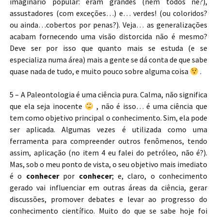
imaginário popular: eram grandes (nem todos né?),
assustadores (com exceções…) e… verdes! (ou coloridos?
ou ainda…cobertos por penas?). Veja… as generalizações
acabam fornecendo uma visão distorcida não é mesmo?
Deve ser por isso que quanto mais se estuda (e se
especializa numa área) mais a gente se dá conta de que sabe
quase nada de tudo, e muito pouco sobre alguma coisa
.
5 – A Paleontologia é uma ciência pura. Calma, não significa
que ela seja inocente
, não é isso… é uma ciência que
tem como objetivo principal o conhecimento. Sim, ela pode
ser aplicada. Algumas vezes é utilizada como uma
ferramenta para compreender outros fenômenos, tendo
assim, aplicação (no item 4 eu falei do petróleo, não é?).
Mas, sob o meu ponto de vista, o seu objetivo mais imediato
é o
conhecer
por
conhecer
; e, claro, o conhecimento
gerado vai influenciar em outras áreas da ciência, gerar
discussões, promover debates e levar ao progresso do
conhecimento científico. Muito do que se sabe hoje foi