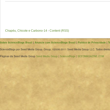
Chapéu, Chicote e Carbono-14
-
Content (RSS)
Sobre ScienceBlogs Brasil
|
Anuncie com ScienceBlogs Brasil
|
Política de Privacidade
|
T
ScienceBlogs por Seed Media Group. Group. ©2006-2011 Seed Media Group LLC. Todos direito
Páginas da Seed Media Group
Seed Media Group
|
ScienceBlogs
|
SEEDMAGAZINE.COM