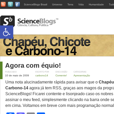
ScienceBlogs Brasil
Universo
Terra
Vida
Humanidade
Tud
Abrir a barra de ferramentas
Agora com équio!
PUBLICADO
ESCRITO POR
DISCUSSÃO
CATEGORIAS
10 de maio de 2009
carbono14
Comente!
Apresentação
Uma nota alucinadamente rápida para avisar que o
Chapéu,
Carbono-14
agora já tem RSS, graças aos magos da prog
ScienceBlogs! Ficarei contente e lisonjeado caso os nobres 
assinar o meu feed, simplesmente clicando na barra onde se
em cima. Voltamos em breve com mais programação normal