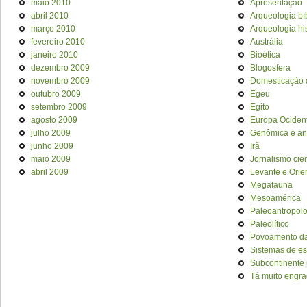
maio 2010
Apresentação
abril 2010
Arqueologia bí
março 2010
Arqueologia his
fevereiro 2010
Austrália
janeiro 2010
Bioética
dezembro 2009
Blogosfera
novembro 2009
Domesticação 
outubro 2009
Egeu
setembro 2009
Egito
agosto 2009
Europa Ociden
julho 2009
Genômica e an
junho 2009
Irã
maio 2009
Jornalismo cien
abril 2009
Levante e Orie
Megafauna
Mesoamérica
Paleoantropol
Paleolítico
Povoamento da
Sistemas de es
Subcontinente 
Tá muito engra