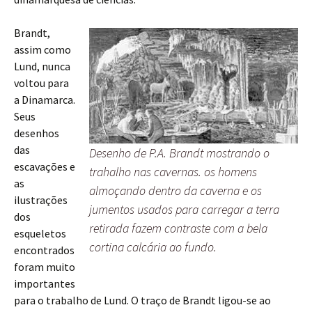
Brandt,
assim como
Lund, nunca
voltou para
a Dinamarca.
Seus
desenhos
das
Desenho de P.A. Brandt mostrando o
escavações e
trahalho nas cavernas. os homens
as
almoçando dentro da caverna e os
ilustrações
jumentos usados para carregar a terra
dos
retirada fazem contraste com a bela
esqueletos
cortina calcária ao fundo.
encontrados
foram muito
importantes
para o trabalho de Lund. O traço de Brandt ligou-se ao