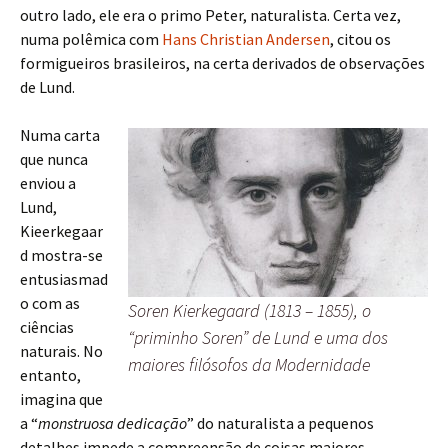
outro lado, ele era o primo Peter, naturalista. Certa vez,
numa polêmica com
Hans Christian Andersen
, citou os
formigueiros brasileiros, na certa derivados de observações
de Lund.
Numa carta
que nunca
enviou a
Lund,
Kieerkegaar
d mostra-se
entusiasmad
o com as
Soren Kierkegaard (1813 – 1855), o
ciências
“priminho Soren” de Lund e uma dos
naturais. No
maiores filósofos da Modernidade
entanto,
imagina que
a “
monstruosa dedicação
” do naturalista a pequenos
detalhes impede a compreensão de coisas maiores.