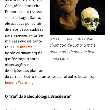
Geográfico brasileiro.
Embora nunca tivesse
saído de Lagoa Santa,
ele acabava por atrair
diversos pesquisadores
para a pequena vila. Seu
A reconstrução do cranio
mais assíduo visitante
chamado de Luzia: a mais
foi
JT Reinhardt
,
antiga americana até hoje
botânico dinamarquês,
conhecida.
que fez importantes
observações e
descrições das plantas
do cerrado. Outro visitante ilustre foi outro botânico,
Eugene Warming
.
O “Pai” da Paleontologia Brasileira?