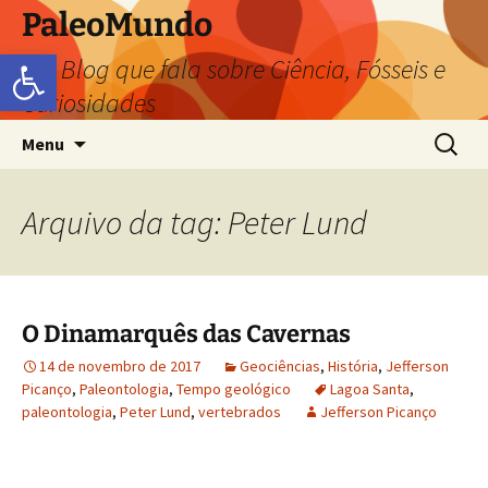
PaleoMundo
Abrir a barra de ferramentas
um Blog que fala sobre Ciência, Fósseis e
Curiosidades
Menu
Arquivo da tag: Peter Lund
O Dinamarquês das Cavernas
14 de novembro de 2017
Geociências
,
História
,
Jefferson
Picanço
,
Paleontologia
,
Tempo geológico
Lagoa Santa
,
paleontologia
,
Peter Lund
,
vertebrados
Jefferson Picanço