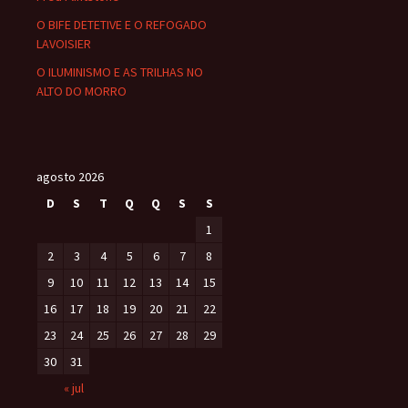
O BIFE DETETIVE E O REFOGADO
LAVOISIER
O ILUMINISMO E AS TRILHAS NO
ALTO DO MORRO
agosto 2026
D
S
T
Q
Q
S
S
1
2
3
4
5
6
7
8
9
10
11
12
13
14
15
16
17
18
19
20
21
22
23
24
25
26
27
28
29
30
31
« jul