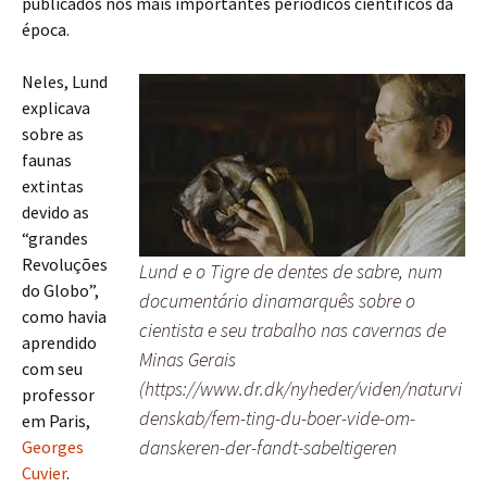
publicados nos mais importantes periódicos científicos da
época.
Neles, Lund
explicava
sobre as
faunas
extintas
devido as
“grandes
Revoluções
Lund e o Tigre de dentes de sabre, num
do Globo”,
documentário dinamarquês sobre o
como havia
cientista e seu trabalho nas cavernas de
aprendido
Minas Gerais
com seu
(https://www.dr.dk/nyheder/viden/naturvi
professor
denskab/fem-ting-du-boer-vide-om-
em Paris,
danskeren-der-fandt-sabeltigeren
Georges
Cuvier
.