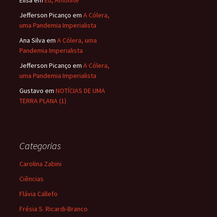
Elisa
em
Eu, Amonite
Jefferson Picanço
em
A Cólera,
uma Pandemia Imperialista
Ana Silva
em
A Cólera, uma
Pandemia Imperialista
Jefferson Picanço
em
A Cólera,
uma Pandemia Imperialista
Gustavo
em
NOTÍCIAS DE UMA
TERRA PLANA (1)
Categorias
Carolina Zabini
Ciências
Flávia Callefo
Frésia S. Ricardi-Branco