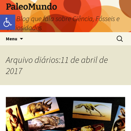
PaleoMundo
Abrir a barra de ferramentas
um Blog que fala sobre Ciência, Fósseis e
Curiosidades
Menu
Arquivo diários:11 de abril de
2017