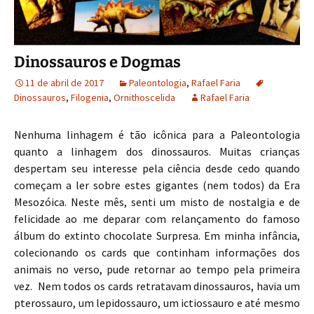
Dinossauros e Dogmas
11 de abril de 2017
Paleontologia
,
Rafael Faria
Dinossauros
,
Filogenia
,
Ornithoscelida
Rafael Faria
Nenhuma linhagem é tão icônica para a Paleontologia
quanto a linhagem dos dinossauros. Muitas crianças
despertam seu interesse pela ciência desde cedo quando
começam a ler sobre estes gigantes (nem todos) da Era
Mesozóica. Neste mês, senti um misto de nostalgia e de
felicidade ao me deparar com relançamento do famoso
álbum do extinto chocolate Surpresa. Em minha infância,
colecionando os cards que continham informações dos
animais no verso, pude retornar ao tempo pela primeira
vez. Nem todos os cards retratavam dinossauros, havia um
pterossauro, um lepidossauro, um ictiossauro e até mesmo