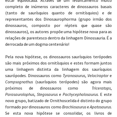
estar equivocada. Através de um levantamento muito
completo de inúmeros caracteres de dinossauros basais
(tanto de saurísquios quanto de ornitísquios) e de
representantes dos Dinosaurophorma (grupo irmão dos
dinossauros, composto por répteis que quase são
dinossauros), os autores propõe uma hipótese nova para as
relações de parentesco dentro da linhagem Dinossauria. É a
derrocada de um dogma centenário!
Pela nova hipótese, os dinossauros saurísquios terópodes
são mais próximos dos ornitísquios e estes formam juntos
uma linhagem distinta da linhagem dos saurísquios
saurópodes. Dinossauros como
Tyranosaurus
,
Velociraptor
e
Compsognathus
(saurísquios terópodes) são agora mais
próximos de dinossauros como
Triceratops
,
Parasaurolophus
,
Stegosaurus
e
Pachycephalosaurus
. E este
novo grupo, batizado de Ornithoscelida é distinto do grupo
formado por dinossauros como
Brachiosaurus
e
Apatosaurus
.
Se esta nova hipótese se consolidar, os livros de