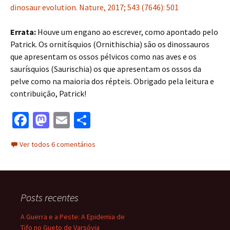
dinosaur evolution. Nature, 2017; 543 (7646): 501
Errata:
Houve um engano ao escrever, como apontado pelo
Patrick. Os ornitísquios (Ornithischia) são os dinossauros
que apresentam os ossos pélvicos como nas aves e os
saurísquios (Saurischia) os que apresentam os ossos da
pelve como na maioria dos répteis. Obrigado pela leitura e
contribuição, Patrick!
Fa
M
E
S
ce
as
m
h
Ver todos 6 comentários
b
to
ai
ar
o
d
l
e
o
o
Posts recentes
k
n
A Guerra e a Peste: A Epidemia de
Tifo no Gueto de Varsóvia