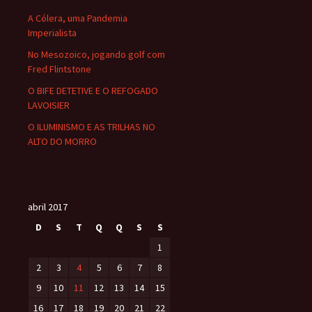
A Cólera, uma Pandemia
Imperialista
No Mesozoico, jogando golf com
Fred Flintstone
O BIFE DETETIVE E O REFOGADO
LAVOISIER
O ILUMINISMO E AS TRILHAS NO
ALTO DO MORRO
abril 2017
D
S
T
Q
Q
S
S
1
2
3
4
5
6
7
8
9
10
11
12
13
14
15
16
17
18
19
20
21
22