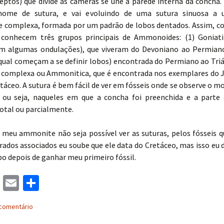
eptos) que divide as câmeras se une à parede interna da concha.
nome de sutura, e vai evoluindo de uma sutura sinuosa a 
complexa, formada por um padrão de lobos dentados. Assim, c
 conhecem três grupos principais de Ammonoides: (1) Goniati
m algumas ondulações), que viveram do Devoniano ao Permiano
qual começam a se definir lobos) encontrada do Permiano ao Triá
s complexa ou Ammonitica, que é encontrada nos exemplares do J
etáceo. A sutura é bem fácil de ver em fósseis onde se observe o m
 ou seja, naqueles em que a concha foi preenchida e a parte 
total ou parcialmente.
meu ammonite não seja possível ver as suturas, pelos fósseis
rados associados eu soube que ele data do Cretáceo, mas isso eu 
o depois de ganhar meu primeiro fóssil.
M
E
S
as
m
h
comentário
to
ai
ar