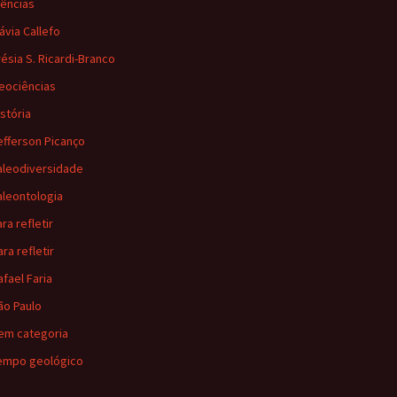
iências
lávia Callefo
résia S. Ricardi-Branco
eociências
istória
efferson Picanço
aleodiversidade
aleontologia
ra refletir
ara refletir
afael Faria
ão Paulo
em categoria
empo geológico