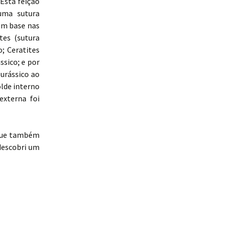
 Esta feição
uma sutura
om base nas
tes (sutura
; Ceratites
ssico; e por
urássico ao
olde interno
externa foi
 que também
descobri um