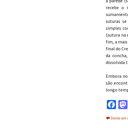
a parede (s
recebe o 
sumamente 
suturas se
simples co
(sutura na 
fim, a mai
final do Cr
da concha,
dissolvida 
Embora no 
são encont
longo temp
Fa
ce
Deixe um 
b