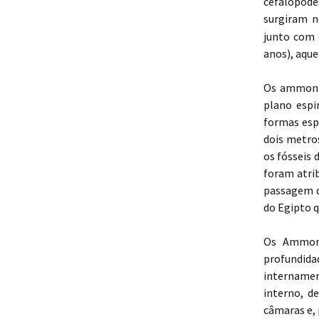
cefalópode
surgiram n
junto com 
anos), aque
Os ammonit
plano espi
formas esp
dois metro
os fósseis 
foram atri
passagem d
do Egipto q
Os Ammono
profundida
internamen
interno, d
câmaras e, 