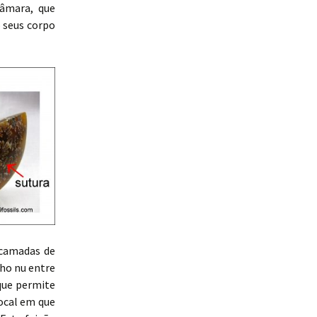
câmara, que
 seus corpo
 camadas de
lho nu entre
que permite
ocal em que