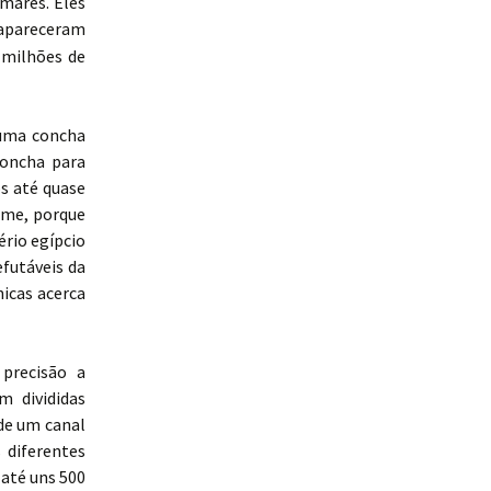
mares. Eles
sapareceram
 milhões de
 uma concha
concha para
s até quase
ome, porque
ério egípcio
futáveis da
icas acerca
precisão a
m divididas
de um canal
 diferentes
 até uns 500