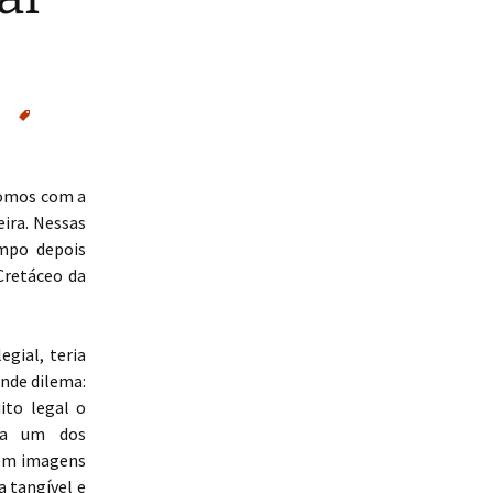
fomos com a
eira. Nessas
mpo depois
Cretáceo da
gial, teria
ande dilema:
ito legal o
era um dos
 em imagens
a tangível e