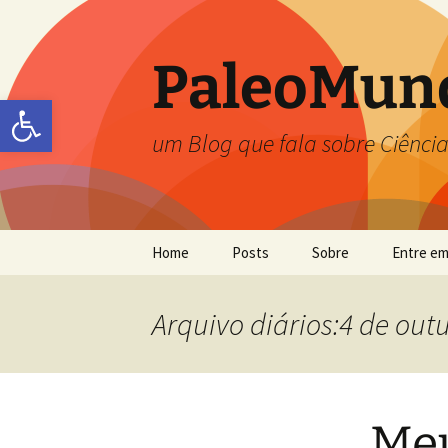
PaleoMun
Abrir a barra de ferramentas
um Blog que fala sobre Ciência
Home
Posts
Sobre
Entre em
Carolina Zabini
Arquivo diários:4 de out
Flávia Callefo
Frésia S. Ricardi-Branco
Meu
Jefferson Picanço