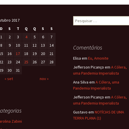
d
l
e
o
n
utubro 2017
D
S
T
Q
Q
S
S
1
2
3
4
5
6
7
8
9
10
11
12
13
14
Comentários
15
16
17
18
19
20
21
Elisa
em
Eu, Amonite
22
23
24
25
26
27
28
Jefferson Picanço
em
A Cólera,
29
30
31
uma Pandemia Imperialista
« set
nov »
Ana Silva
em
A Cólera, uma
Pandemia Imperialista
Jefferson Picanço
em
A Cólera,
uma Pandemia Imperialista
ategorias
Gustavo
em
NOTÍCIAS DE UMA
TERRA PLANA (1)
arolina Zabini