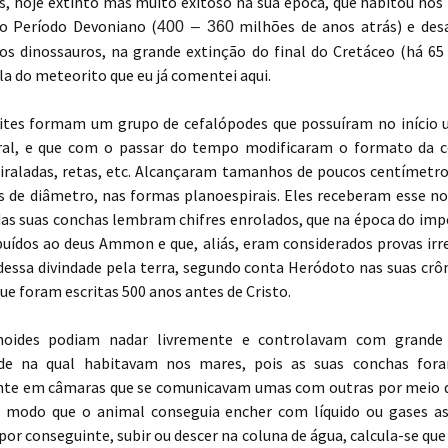
s, hoje extinto mas muito exitoso na sua época, que habitou nos 
o Período Devoniano (
milhões de anos atrás) e de
400 – 360
os dinossauros, na grande extinção do final do Cretáceo (há 65
la do meteorito que eu já comentei aqui.
es formam um grupo de cefalópodes que possuíram no início
ral, e que com o passar do tempo modificaram o formato da 
iraladas, retas, etc. Alcançaram tamanhos de poucos centímetro
s de diâmetro, nas formas planoespirais. Eles receberam esse n
das suas conchas lembram chifres enrolados, que na época do imp
buídos ao deus Ammon e que, aliás, eram considerados provas irre
essa divindade pela terra, segundo conta Heródoto nas suas crôn
ue foram escritas 500 anos antes de Cristo.
ides podiam nadar livremente e controlavam com grande 
de na qual habitavam nos mares, pois as suas conchas fora
te em câmaras que se comunicavam umas com outras por meio 
e modo que o animal conseguia encher com líquido ou gases as
por conseguinte, subir ou descer na coluna de água, calcula-se que