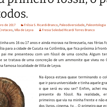
todos.
bro de 2017
Frésia S. Ricardi-Branco
,
Paleodiversidade
,
Paleontologia
Cretaceo
,
Villa de Leyva
Fresia Soledad Ricardi Torres Branco
tinha uns 16 ou 17 anos e ainda morava na Venezuela, nas férias 
ia para a cidade de Cucuta na Colômbia, que fica próxima à front
u pai me presenteou com um fóssil de uma concha. Algum te
ue se tratava de uma concreção de um ammonite que viveu no 
a famosa localidade de Villa de Leyva.
Na época estava quase terminando o cole
que ir para universidade e tinha aquele gr
o que será eu vou ser? Enfim, achei mu
presente do fóssil. Na realidade, 
primeiros que via na minha frente e não
dos livros, cinema, tv… O primeiro que er