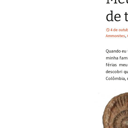
Rafael Faria
de 
4 de outu
Ammonites
,
Quando eu 
minha famíl
férias me
descobri q
Colômbia, n