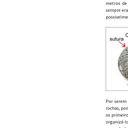
metros de 
sempre era
possivelmen
Por serem 
rochas, poi
os primeir
organizá-l