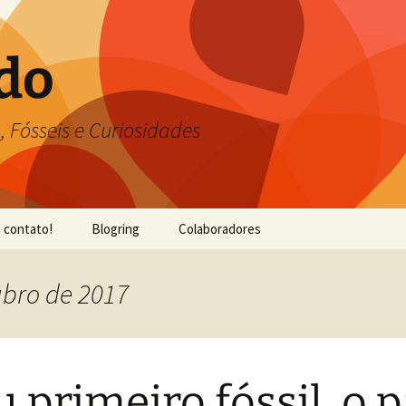
do
, Fósseis e Curiosidades
 contato!
Blogring
Colaboradores
ubro de 2017
 primeiro fóssil, o p