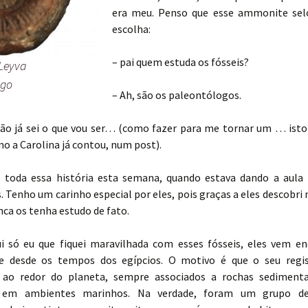
era meu. Penso que esse ammonite sel
escolha:
– pai quem estuda os fósseis?
 Leyva
igo
– Ah, são os paleontólogos.
ão já sei o que vou ser… (como fazer para me tornar um … isto
o a Carolina já contou, num post).
 toda essa história esta semana, quando estava dando a aula 
Tenho um carinho especial por eles, pois graças a eles descobri 
ca os tenha estudo de fato.
i só eu que fiquei maravilhada com esses fósseis, eles vem e
e desde os tempos dos egípcios. O motivo é que o seu regi
 ao redor do planeta, sempre associados a rochas sedimenta
em ambientes marinhos. Na verdade, foram um grupo d