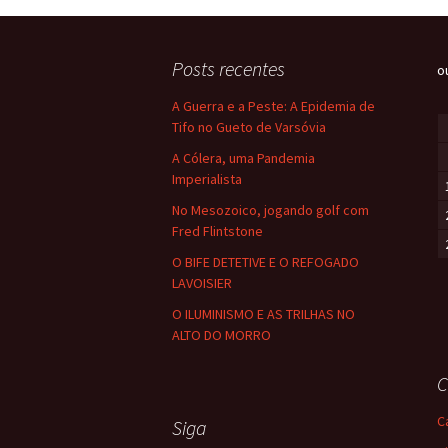
o
o
Posts recentes
k
o
A Guerra e a Peste: A Epidemia de
Tifo no Gueto de Varsóvia
A Cólera, uma Pandemia
Imperialista
No Mesozoico, jogando golf com
Fred Flintstone
O BIFE DETETIVE E O REFOGADO
LAVOISIER
O ILUMINISMO E AS TRILHAS NO
ALTO DO MORRO
C
C
Siga