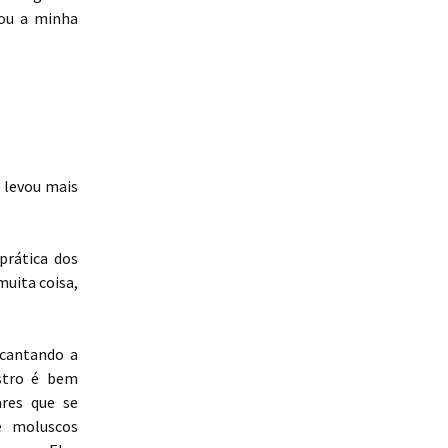
ou a minha
 levou mais
prática dos
muita coisa,
ncantando a
stro é bem
res que se
e moluscos