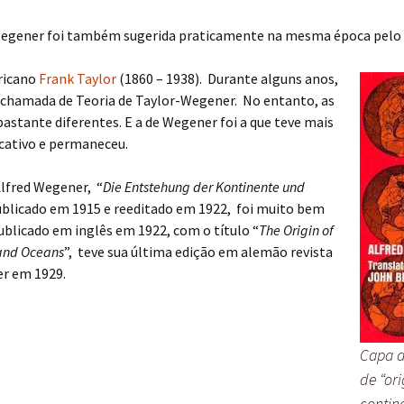
 Wegener foi também sugerida praticamente na mesma época pelo
ricano
Frank Taylor
(1860 – 1938). Durante alguns anos,
i chamada de Teoria de Taylor-Wegener. No entanto, as
astante diferentes. E a de Wegener foi a que teve mais
icativo e permaneceu.
Alfred Wegener, “
Die Entstehung der Kontinente und
publicado em 1915 e reeditado em 1922, foi muito bem
ublicado em inglês em 1922, com o título “
The Origin of
 and Oceans
”, teve sua última edição em alemão revista
r em 1929.
Capa d
de “or
contin