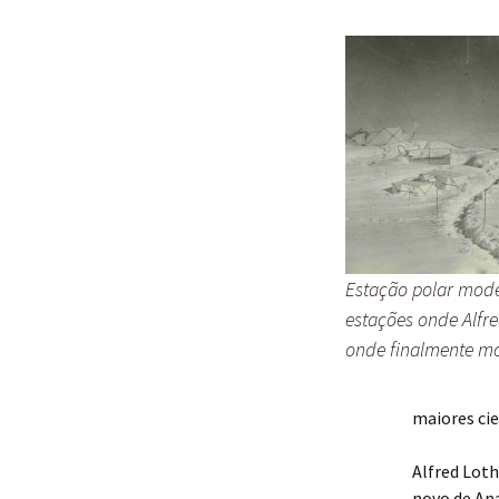
Rafael Faria
Estação polar mode
estações onde Alfr
onde finalmente m
maiores cie
Alfred Loth
novo de Ana