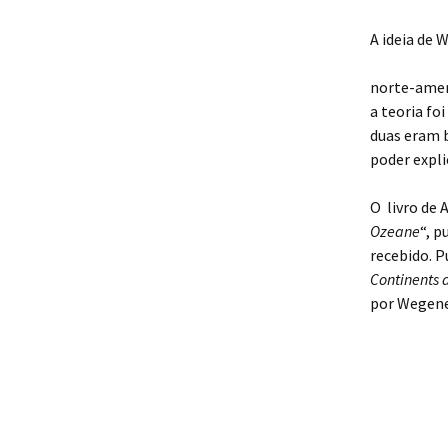
A ideia de
norte-ame
a teoria fo
duas eram b
poder expl
O livro de 
Ozeane
“, 
recebido. P
Continents
por Wegene