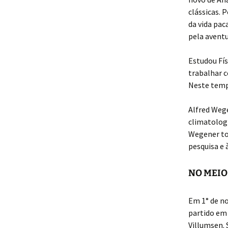
clássicas. 
da vida pac
pela aventur
Estudou Fís
trabalhar 
Neste tempo
Alfred Weg
climatolog
Wegener tor
pesquisa e 
NO MEIO
Em 1° de no
partido em
Villumsen. 