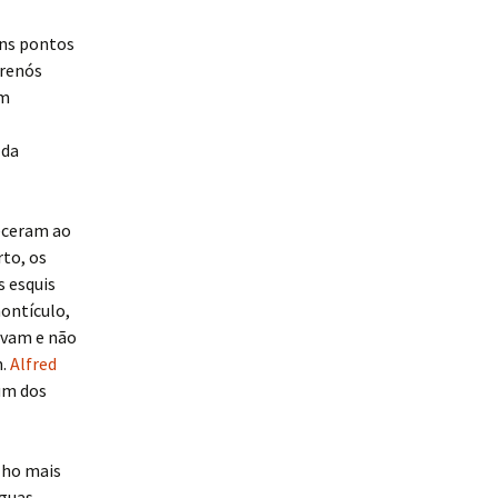
uns pontos
Trenós
om
 da
eceram ao
to, os
 esquis
ontículo,
avam e não
m.
Alfred
 um dos
lho mais
nguas