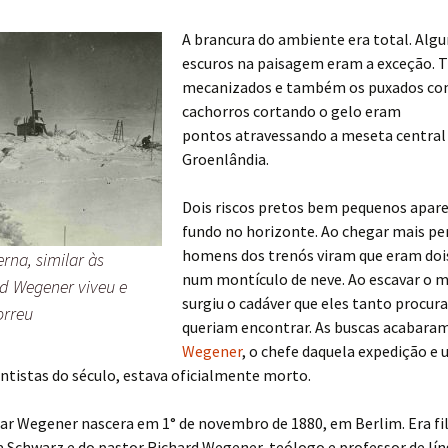
A brancura do ambiente era total. Alg
escuros na paisagem eram a exceção. 
mecanizados e também os puxados c
cachorros cortando o gelo eram
pontos atravessando a meseta central
Groenlândia.
Dois riscos pretos bem pequenos apar
fundo no horizonte. Ao chegar mais per
homens dos trenós viram que eram dois
rna, similar às
num montículo de neve. Ao escavar o m
ed Wegener viveu e
surgiu o cadáver que eles tanto procur
orreu
queriam encontrar. As buscas acabara
Wegener
, o chefe daquela expedição e
ntistas do século, estava oficialmente morto.
ar Wegener nascera em 1° de novembro de 1880, em Berlim. Era fi
 Schwarz e do pastor Richard Wegener, teólogo e professor de lí