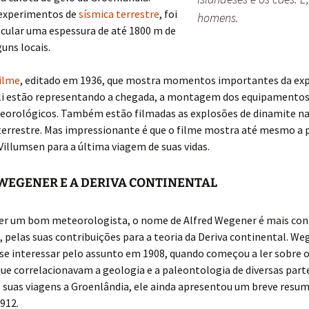
 experimentos de
sísmica terrestre
, foi
homens.
lcular uma espessura de até 1800 m de
uns locais.
filme
, editado em 1936, que mostra momentos importantes da ex
li estão representando a chegada, a montagem dos equipamentos
eorológicos. Também estão filmadas as explosões de dinamite na
terrestre. Mas impressionante é que o filme mostra até mesmo a p
illumsen para a última viagem de suas vidas.
WEGENER E A DERIVA CONTINENTAL
ser um bom meteorologista, o nome de Alfred Wegener é mais con
, pelas suas contribuições para a teoria da Deriva continental. We
se interessar pelo assunto em 1908, quando começou a ler sobre 
ue correlacionavam a geologia e a paleontologia de diversas part
suas viagens a Groenlândia, ele ainda apresentou um breve resum
912.