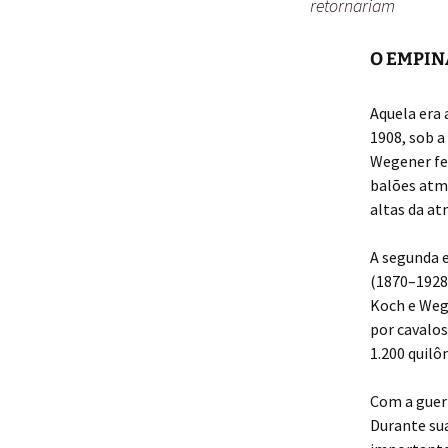
retornariam
O EMPIN
Aquela era 
1908, sob 
Wegener fez
balões atmo
altas da at
A segunda e
(1870–1928)
Koch e Weg
por cavalos
1.200 quilô
Com a guerr
Durante sua