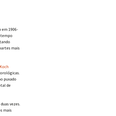
o em 1906-
e tempo
ltando
partes mais
 Koch
orológicas.
no puxado
tal de
 duas vezes.
os mais