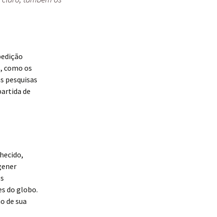
pedição
, como os
s pesquisas
artida de
hecido,
gener
os
es do globo.
o de sua