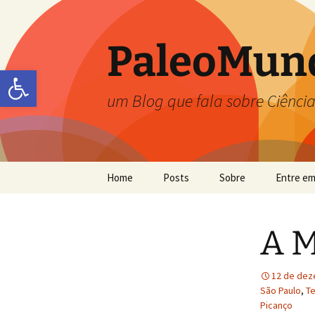
PaleoMun
Abrir a barra de ferramentas
um Blog que fala sobre Ciência
Home
Posts
Sobre
Entre em
Carolina Zabini
A M
Flávia Callefo
Frésia S. Ricardi-Branco
12 de dez
São Paulo
,
T
Jefferson Picanço
Picanço