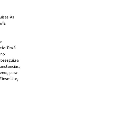
isas. As
avia
pe
lo. Era 8
 no
rosseguiu a
cunstancias,
ener, para
 Einsmitte,