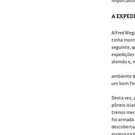
importante
A EXPED
Alfred Wege
tinha morr
seguinte, q
expedições 
alemão e,
ambiente de
um bom fi
Desta vez, 
pôneis isl
trenos mec
foi armada 
descoberta
espessura d