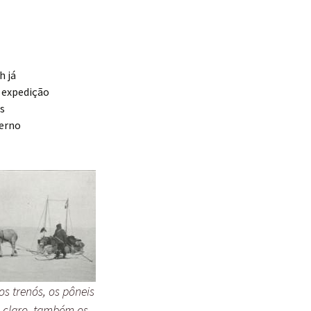
h já
 expedição
es
verno
os trenós, os pôneis
E, claro, também os