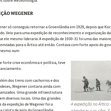
s sobre Meteorologia.
IÇÃO WEGENER
ner só conseguiu retornar a Groenlândia em 1929, depois que Koc
ido. Veio para uma expedição de reconhecimento e organização da
ue ele mesmo lideraria. A expedição de 1930-31 foi uma das maior
enviadas para o Ártico até então. Contava com forte apoio do go
 mesmo num
 forte crise econômica e política, teve
nanciamento.
além dos trens com cachorros e dos
andeses, Wegener contaria ainda com
anizados. Uma grande infraestrutura
em diversos locais. Uma das grandes
A expedição no Ártico: 
s da expedição de Wegener foi a
a calota de gelo da Groenlândia.
islandeses e os cães. 