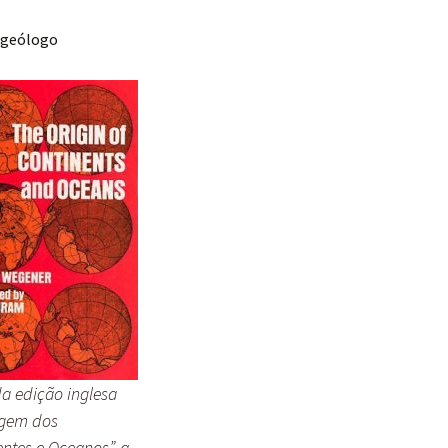
 geólogo
a edição inglesa
igem dos
entes e Oceanos”, a