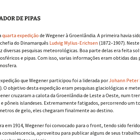
ADOR DE PIPAS
a
quarta expedição
de Wegener à Groenlândia. A primeira havia sid
a chefia do Dinamarquês
Ludvig Mylius-Erichsen
(1872–1907). Nest
 diversas pesquisas meteorológicas. Boa parte delas era feita so
sféricos e pipas. Com isso, varias informações eram obtidas das 
mosfera.
xpedição que Wegener participou foi a liderada por
Johann Peter
. O objetivo desta expedição eram pesquisas glaciológicas e mete
ener cruzaram a calota da Groenlândia de Leste a Oeste, num tre
 e pôneis islandeses. Extremamente fatigados, percorrendo um to
metros de gelo, eles chegaram finalmente ao destino.
a em 1914, Wegener foi convocado para o front, tendo sido ferido
 convalescencia, aproveitou para publicar alguns de seus trabalh