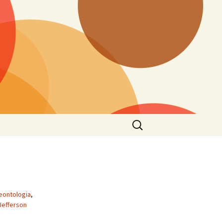
eontologia
,
Jefferson