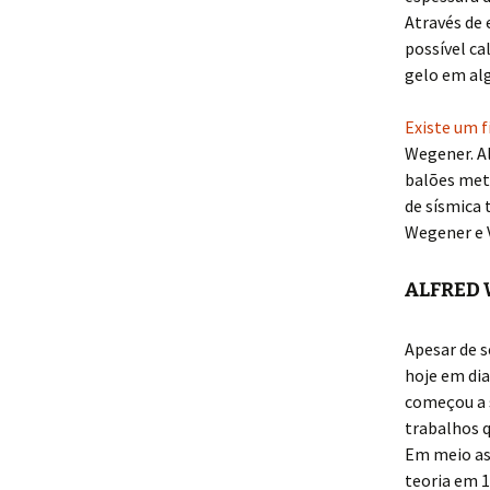
Através de
possível ca
gelo em alg
Existe um 
Wegener. A
balões met
de sísmica 
Wegener e V
ALFRED 
Apesar de 
hoje em dia
começou a 
trabalhos q
Em meio as 
teoria em 1