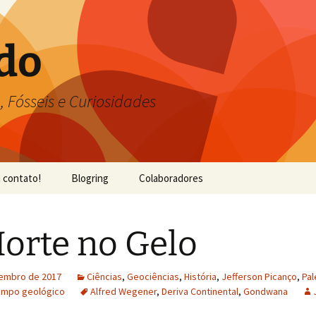
do
, Fósseis e Curiosidades
 contato!
Blogring
Colaboradores
orte no Gelo
embro de 2017
Ciências
,
Geociências
,
História
,
Jefferson Picanço
,
Pal
empo geológico
Alfred Wegener
,
Deriva Continental
,
Gondwana