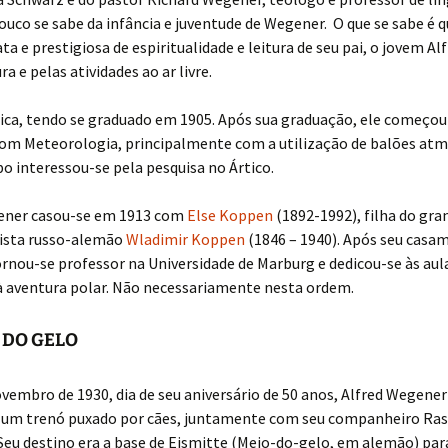
Pouco se sabe da infância e juventude de Wegener. O que se sabe é 
ata e prestigiosa de espiritualidade e leitura de seu pai, o jovem A
a e pelas atividades ao ar livre.
ica, tendo se graduado em 1905. Após sua graduação, ele começou
com Meteorologia, principalmente com a utilização de balões atm
 interessou-se pela pesquisa no Ártico.
ener casou-se em 1913 com
Else Koppen
(1892-1992), filha do gra
ista russo-alemão
Wladimir Koppen
(1846 – 1940). Após seu casa
nou-se professor na Universidade de Marburg e dedicou-se às aula
à aventura polar. Não necessariamente nesta ordem.
 DO GELO
vembro de 1930, dia de seu aniversário de 50 anos, Alfred Wegener
 um trenó puxado por cães, juntamente com seu companheiro Ra
Seu destino era a base de Eismitte (Meio-do-gelo, em alemão) par