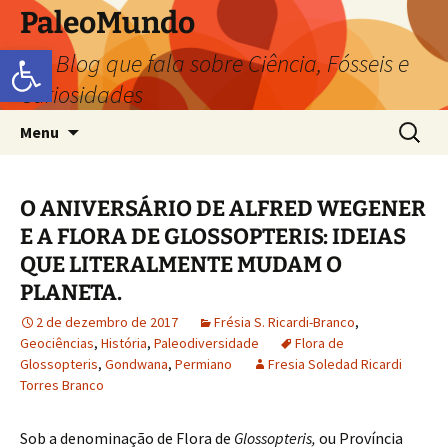
PaleoMundo
Abrir a barra de ferramentas
um Blog que fala sobre Ciência, Fósseis e
Curiosidades
Menu
O ANIVERSÁRIO DE ALFRED WEGENER
E A FLORA DE GLOSSOPTERIS: IDEIAS
QUE LITERALMENTE MUDAM O
PLANETA.
2 de dezembro de 2017
Frésia S. Ricardi-Branco
,
Geociências
,
História
,
Paleodiversidade
Flora de
Glossopteris
,
Gondwana
,
Permiano
Fresia Soledad Ricardi
Torres Branco
Sob a denominação de Flora de
Glossopteris,
ou Província