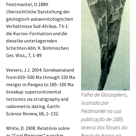
Feistmantel, O.1889.
Übersichtliche Darstellung der
geologisch-palaeontologischen
Verhältnisse Süd-Afrikas. Th 1:
die Karroo-Formation und die
dieselbe unterlagernden
Schichten Abh. K. Böhmischen.
Ges. Wiss., 7, 1-89
Veevers, J.J. 2004. Gondwanaland
from 650–500 Ma through 320 Ma
merger in Pangea to 185–100 Ma
breakup: supercontinental
Folha de Glossopteris,
tectonics via stratigraphy and
ilustrada por
radiometric dating. Earth-
Feistmantel na sua
Science Review, 68, 1–132.
publicação de 1889,
acerca dos fósseis da
White, D. 1908. Relatório sobre
Bacia do Karoo na
as “Coal Measures” e rochas