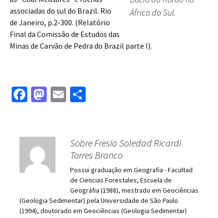
associadas do sul do Brazil. Rio
África do Sul.
de Janeiro, p.2-300. (Relatório
Final da Comissão de Estudos das
Minas de Carvão de Pedra do Brazil parte I).
Fa
M
E
S
ce
as
m
h
b
to
ai
ar
o
d
l
e
Sobre Fresia Soledad Ricardi
o
o
Torres Branco
k
n
Possui graduação em Geografia - Facultad
de Ciencias Forestales, Escuela de
Geográfia (1988), mestrado em Geociências
(Geologia Sedimentar) pela Universidade de São Paulo
(1994), doutorado em Geociências (Geologia Sedimentar)