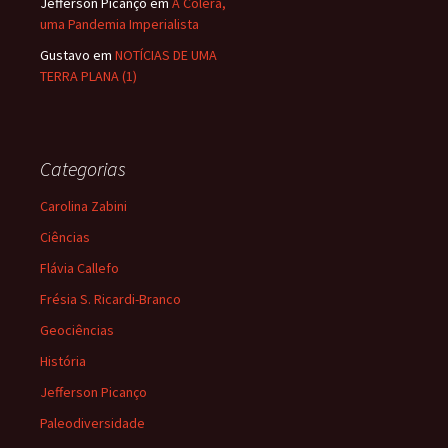
Jefferson Picanço
em
A Cólera,
uma Pandemia Imperialista
Gustavo
em
NOTÍCIAS DE UMA
TERRA PLANA (1)
Categorias
Carolina Zabini
Ciências
Flávia Callefo
Frésia S. Ricardi-Branco
Geociências
História
Jefferson Picanço
Paleodiversidade