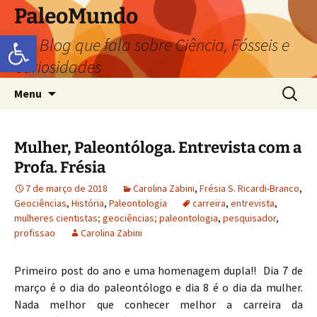
PaleoMundo
Abrir a barra de ferramentas
um Blog que fala sobre Ciência, Fósseis e
Curiosidades
Menu
Mulher, Paleontóloga. Entrevista com a
Profa. Frésia
7 de março de 2018
Carolina Zabini
,
Frésia S. Ricardi-Branco
,
Geociências
,
História
,
Paleontologia
carreira
,
entrevista
,
mulheres cientistas; geociências; paleontologia
,
pesquisador
,
profissao
Carolina Zabini
Primeiro post do ano e uma homenagem dupla!! Dia 7 de
março é o dia do paleontólogo e dia 8 é o dia da mulher.
Nada melhor que conhecer melhor a carreira da