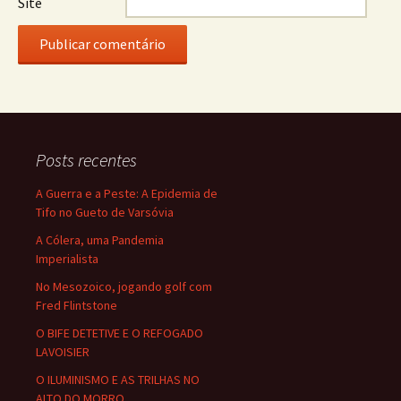
Site
Posts recentes
A Guerra e a Peste: A Epidemia de
Tifo no Gueto de Varsóvia
A Cólera, uma Pandemia
Imperialista
No Mesozoico, jogando golf com
Fred Flintstone
O BIFE DETETIVE E O REFOGADO
LAVOISIER
O ILUMINISMO E AS TRILHAS NO
ALTO DO MORRO