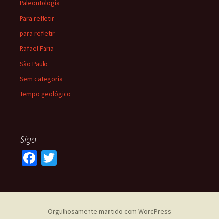
Paleontologia
Para refletir
para refletir
Rafael Faria
São Paulo
Sem categoria
Tempo geológico
Siga
Fa
T
ce
wi
b
tt
o
er
Orgulhosamente mantido com WordPress