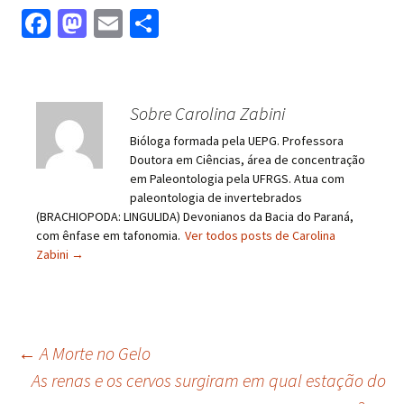
Fa
M
E
S
ce
as
m
h
b
to
ai
ar
o
d
l
e
Sobre Carolina Zabini
o
o
Bióloga formada pela UEPG. Professora
k
n
Doutora em Ciências, área de concentração
em Paleontologia pela UFRGS. Atua com
paleontologia de invertebrados
(BRACHIOPODA: LINGULIDA) Devonianos da Bacia do Paraná,
com ênfase em tafonomia.
Ver todos posts de Carolina
Zabini
→
←
A Morte no Gelo
As renas e os cervos surgiram em qual estação do