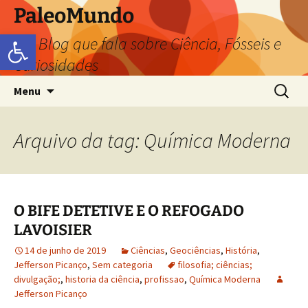
PaleoMundo
Abrir a barra de ferramentas
um Blog que fala sobre Ciência, Fósseis e
Curiosidades
Menu
Arquivo da tag: Química Moderna
O BIFE DETETIVE E O REFOGADO
LAVOISIER
14 de junho de 2019
Ciências
,
Geociências
,
História
,
Jefferson Picanço
,
Sem categoria
filosofia; ciências;
divulgação;
,
historia da ciência
,
profissao
,
Química Moderna
Jefferson Picanço