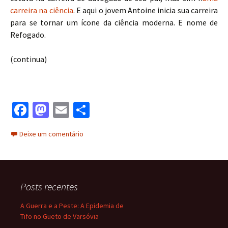
carreira na ciência
. E aqui o jovem Antoine inicia sua carreira
para se tornar um ícone da ciência moderna. E nome de
Refogado.
(continua)
Fa
M
E
S
ce
as
m
h
Deixe um comentário
b
to
ai
ar
o
d
l
e
o
o
Posts recentes
k
n
A Guerra e a Peste: A Epidemia de
Tifo no Gueto de Varsóvia