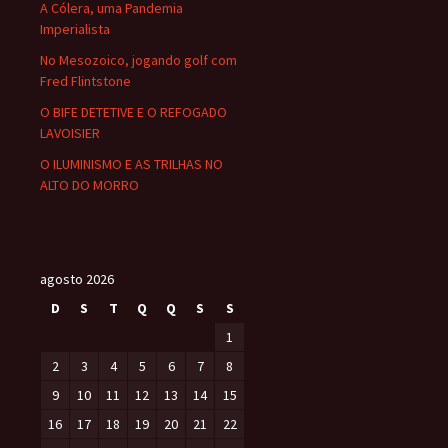
A Cólera, uma Pandemia
Imperialista
No Mesozoico, jogando golf com
Fred Flintstone
O BIFE DETETIVE E O REFOGADO
LAVOISIER
O ILUMINISMO E AS TRILHAS NO
ALTO DO MORRO
agosto 2026
D
S
T
Q
Q
S
S
1
2
3
4
5
6
7
8
9
10
11
12
13
14
15
16
17
18
19
20
21
22