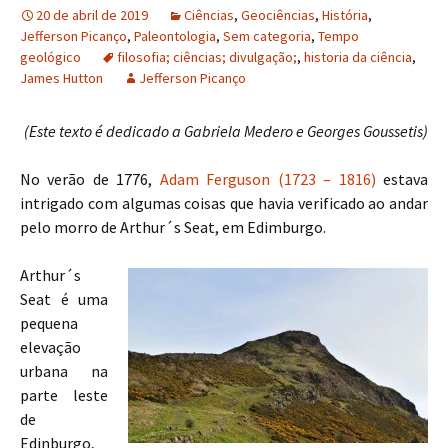
20 de abril de 2019
Ciências
,
Geociências
,
História
,
Jefferson Picanço
,
Paleontologia
,
Sem categoria
,
Tempo
geológico
filosofia; ciências; divulgação;
,
historia da ciência
,
James Hutton
Jefferson Picanço
(Este texto é dedicado a Gabriela Medero e Georges Goussetis)
No verão de 1776,
Adam Ferguson (1723 – 1816)
estava
intrigado com algumas coisas que havia verificado ao andar
pelo morro de Arthur´s Seat, em Edimburgo.
Arthur´s
Seat é uma
pequena
elevação
urbana na
parte leste
de
Edinburgo,