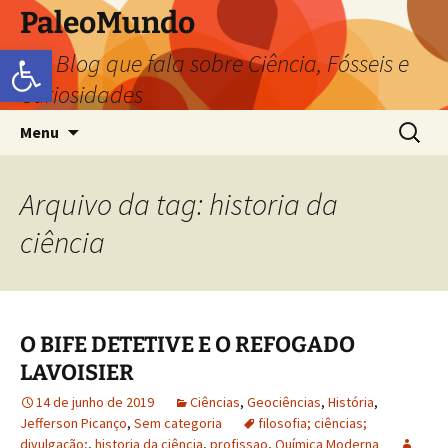
PaleoMundo
Abrir a barra de ferramentas
um Blog que fala sobre Ciência, Fósseis e
Curiosidades
Menu
Arquivo da tag: historia da
ciência
O BIFE DETETIVE E O REFOGADO
LAVOISIER
14 de junho de 2019
Ciências
,
Geociências
,
História
,
Jefferson Picanço
,
Sem categoria
filosofia; ciências;
divulgação;
,
historia da ciência
,
profissao
,
Química Moderna