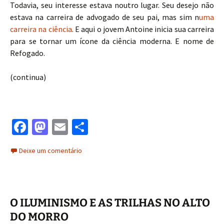
Todavia, seu interesse estava noutro lugar. Seu desejo não
estava na carreira de advogado de seu pai, mas sim n
uma
carreira na ciência
. E aqui o jovem Antoine inicia sua carreira
para se tornar um ícone da ciência moderna. E nome de
Refogado.
(continua)
Fa
M
E
S
ce
as
m
h
Deixe um comentário
b
to
ai
ar
o
d
l
e
o
o
O ILUMINISMO E AS TRILHAS NO ALTO
k
n
DO MORRO