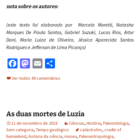
nota sobre os autores:
(este texto foi elaborado por Marcela Moretti, Natasha
Marques De Paula Santos, Gabriel Suzuki, Lucas Rios, Artur
Dani, Maria Luiza de Oliveira, Jéssica Aparecida Santos
Rodrigues e Jefferson de Lima Picanço)
Fa
M
E
S
ce
as
m
h
Ver todos 49 comentários
b
to
ai
ar
o
d
l
e
o
o
k
n
As duas mortes de Luzia
11 de novembro de 2018
Ciências
,
História
,
Paleontologia
,
Sem categoria
,
Tempo geológico
catástrofes
,
cradle of
humankind
,
historia da ciência
,
museu
,
Paleoantropologia
,