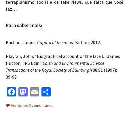
terraplanismo social e de fake News, que falta que você
faz…
Para saber mais:
Buchan, James.
Capital of the mind
. Birlinn, 2012.
Playfair, John. “Biographical account of the late Dr James
Hutton, FRS Edin.”
Earth and Environmental Science
Transactions of the Royal Society of Edinburgh
88.S1 (1997):
39-99.
Fa
M
E
S
ce
as
m
h
Ver todos 5 comentários
b
to
ai
ar
o
d
l
e
o
o