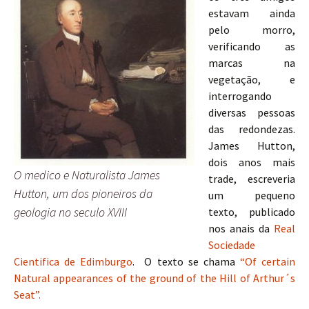
estavam ainda
pelo morro,
verificando as
marcas na
vegetação, e
interrogando
diversas pessoas
das redondezas.
James Hutton,
dois anos mais
O medico e Naturalista James
trade, escreveria
Hutton, um dos pioneiros da
um pequeno
geologia no seculo XVIII
texto, publicado
nos anais da
Real
Sociedade
Cientifica de Edimburgo
. O texto se chama
“Of certain
Natural appearances of the ground of the Hill of Arthur´s
Seat”.