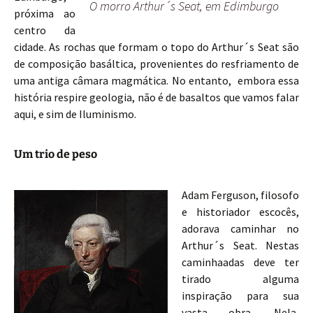
O morro Arthur´s Seat, em Edimburgo
próxima ao
centro da
cidade. As rochas que formam o topo do Arthur´s Seat são
de composição basáltica, provenientes do resfriamento de
uma antiga câmara magmática. No entanto, embora essa
história respire geologia, não é de basaltos que vamos falar
aqui, e sim de Iluminismo.
Um trio de peso
Adam Ferguson, filosofo
e historiador escocês,
adorava caminhar no
Arthur´s Seat. Nestas
caminhaadas deve ter
tirado alguma
inspiração para sua
vasta obra. Nela,