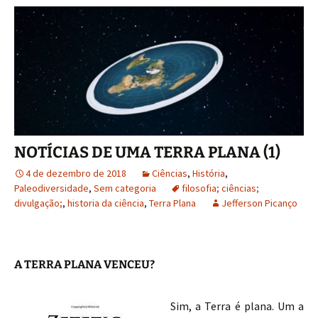
k
n
NOTÍCIAS DE UMA TERRA PLANA (1)
4 de dezembro de 2018
Ciências
,
História
,
Paleodiversidade
,
Sem categoria
filosofia; ciências;
divulgação;
,
historia da ciência
,
Terra Plana
Jefferson Picanço
A TERRA PLANA VENCEU?
Sim, a Terra é plana. Um a