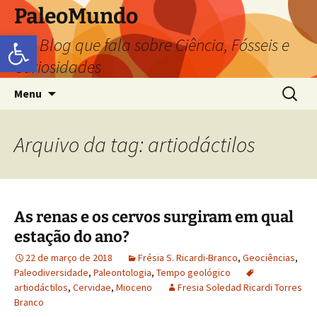
PaleoMundo
Abrir a barra de ferramentas
um Blog que fala sobre Ciência, Fósseis e
Curiosidades
Menu
Arquivo da tag: artiodáctilos
As renas e os cervos surgiram em qual
estação do ano?
22 de março de 2018
Frésia S. Ricardi-Branco
,
Geociências
,
Paleodiversidade
,
Paleontologia
,
Tempo geológico
artiodáctilos
,
Cervidae
,
Mioceno
Fresia Soledad Ricardi Torres
Branco