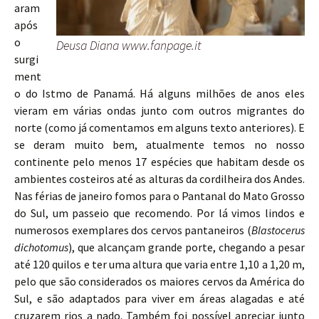
aram
após
o
Deusa Diana www.fanpage.it
surgi
ment
o do Istmo de Panamá. Há alguns milhões de anos eles
vieram em várias ondas junto com outros migrantes do
norte (como já comentamos em alguns texto anteriores). E
se deram muito bem, atualmente temos no nosso
continente pelo menos 17 espécies que habitam desde os
ambientes costeiros até as alturas da cordilheira dos Andes.
Nas férias de janeiro fomos para o Pantanal do Mato Grosso
do Sul, um passeio que recomendo. Por lá vimos lindos e
numerosos exemplares dos cervos pantaneiros (
Blastocerus
dichotomus
), que alcançam grande porte, chegando a pesar
até 120 quilos e ter uma altura que varia entre 1,10 a 1,20 m,
pelo que são considerados os maiores cervos da América do
Sul, e são adaptados para viver em áreas alagadas e até
cruzarem rios a nado. Também foi possível apreciar junto