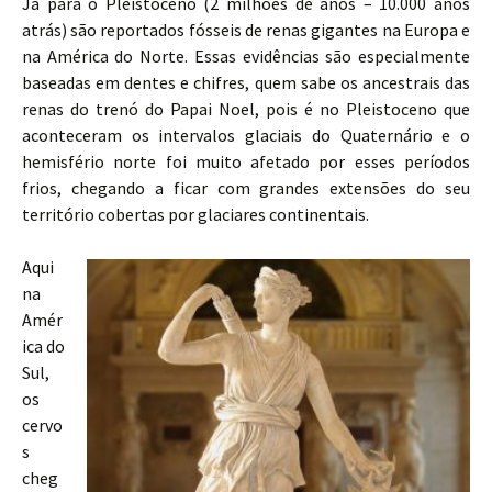
Já para o Pleistoceno (2 milhões de anos – 10.000 anos
atrás) são reportados fósseis de renas gigantes na Europa e
na América do Norte. Essas evidências são especialmente
baseadas em dentes e chifres, quem sabe os ancestrais das
renas do trenó do Papai Noel, pois é no Pleistoceno que
aconteceram os intervalos glaciais do Quaternário e o
hemisfério norte foi muito afetado por esses períodos
frios, chegando a ficar com grandes extensões do seu
território cobertas por glaciares continentais.
Aqui
na
Amér
ica do
Sul,
os
cervo
s
cheg