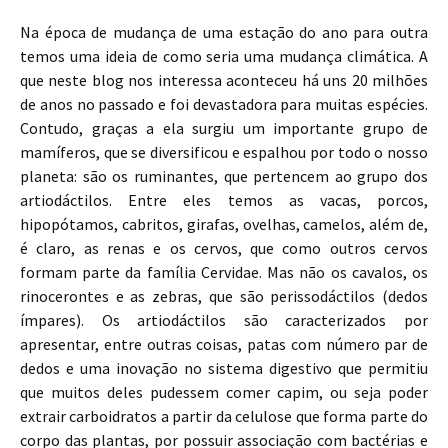
Na época de mudança de uma estação do ano para outra
temos uma ideia de como seria uma mudança climática. A
que neste blog nos interessa aconteceu há uns 20 milhões
de anos no passado e foi devastadora para muitas espécies.
Contudo, graças a ela surgiu um importante grupo de
mamíferos, que se diversificou e espalhou por todo o nosso
planeta: são os ruminantes, que pertencem ao grupo dos
artiodáctilos. Entre eles temos as vacas, porcos,
hipopótamos, cabritos, girafas, ovelhas, camelos, além de,
é claro, as renas e os cervos, que como outros cervos
formam parte da família Cervidae. Mas não os cavalos, os
rinocerontes e as zebras, que são perissodáctilos (dedos
ímpares). Os artiodáctilos são caracterizados por
apresentar, entre outras coisas, patas com número par de
dedos e uma inovação no sistema digestivo que permitiu
que muitos deles pudessem comer capim, ou seja poder
extrair carboidratos a partir da celulose que forma parte do
corpo das plantas, por possuir associação com bactérias e