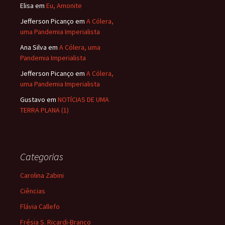
Elisa
em
Eu, Amonite
Jefferson Picanço
em
A Cólera,
uma Pandemia Imperialista
Ana Silva
em
A Cólera, uma
Pandemia Imperialista
Jefferson Picanço
em
A Cólera,
uma Pandemia Imperialista
Gustavo
em
NOTÍCIAS DE UMA
TERRA PLANA (1)
Categorias
Carolina Zabini
Ciências
Flávia Callefo
Frésia S. Ricardi-Branco