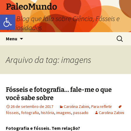
PaleoMundo
Abrir a barra de ferramentas
um Blog que fala sobre Ciência, Fósseis e
Curiosidades
Menu
Arquivo da tag: imagens
Fósseis e fotografia… fale-me o que
você sabe sobre
26 de setembro de 2017
Carolina Zabini
,
Para refletir
fósseis
,
fotografia
,
história
,
imagens
,
passado
Carolina Zabini
Fotografia e fósseis. Tem relação?