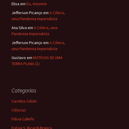
Elisa
em
Eu, Amonite
Jefferson Picanço
em
A Cólera,
uma Pandemia Imperialista
Ana Silva
em
A Cólera, uma
Pandemia Imperialista
Jefferson Picanço
em
A Cólera,
uma Pandemia Imperialista
Gustavo
em
NOTÍCIAS DE UMA
TERRA PLANA (1)
Categorias
Carolina Zabini
Ciências
Flávia Callefo
Frésia S. Ricardi-Branco