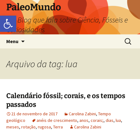
PaleoMundo
Abrir a barra de ferramentas
um Blog que fala sobre Ciência, Fósseis e
Curiosidades
Menu
Arquivo da tag: lua
Calendário fóssil; corais, e os tempos
passados
21 de novembro de 2017
Carolina Zabini
,
Tempo
geológico
anéis de crescimento
,
anos
,
corais;
,
dias
,
lua
,
meses
,
rotação
,
rugosa
,
Terra
Carolina Zabini