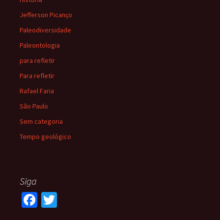
Jefferson Picanço
Paleodiversidade
Paleontologia
para refletir
Para refletir
Rafael Faria
São Paulo
Sem categoria
Tempo geológico
Siga
Fa
T
ce
wi