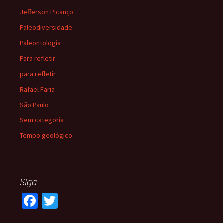
Jefferson Picanço
Paleodiversidade
Paleontologia
Para refletir
para refletir
Rafael Faria
São Paulo
Sem categoria
Tempo geológico
Siga
Fa
T
ce
wi