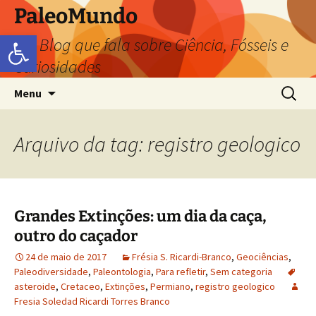
PaleoMundo
Abrir a barra de ferramentas
um Blog que fala sobre Ciência, Fósseis e
Curiosidades
Menu
Arquivo da tag: registro geologico
Grandes Extinções: um dia da caça,
outro do caçador
24 de maio de 2017
Frésia S. Ricardi-Branco
,
Geociências
,
Paleodiversidade
,
Paleontologia
,
Para refletir
,
Sem categoria
asteroide
,
Cretaceo
,
Extinções
,
Permiano
,
registro geologico
Fresia Soledad Ricardi Torres Branco