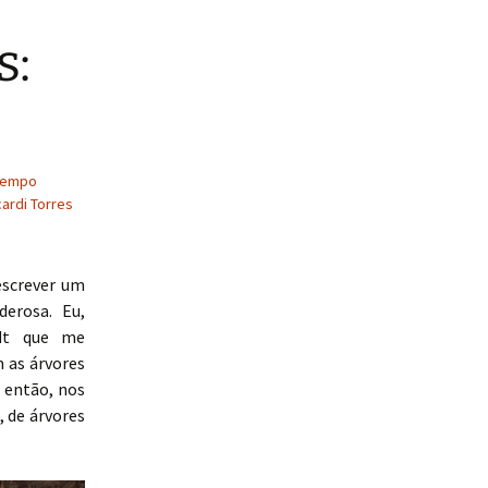
s:
Tempo
cardi Torres
escrever um
erosa. Eu,
ndt que me
 as árvores
 então, nos
 de árvores