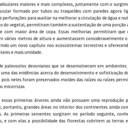
adiculares maiores e mais complexos, juntamente com o surgi
scular formado por tubos ou traqueídes com paredes agora lig
e perfurações para auxiliar na melhorar a circulação de água e nu
po do vegetal, permitiram também a sustentação de uma porção 
e com maior área de copa. Essas melhorias permitiram que 
m vários metros de altura e aumentassem consideravelmente 
brindo um novo capítulo nos ecossistemas terrestres e oferecen
olares e mais umidade.
de paleosolos devonianos que se desenvolveram em ambientes 
ão uma das evidências acerca do desenvolvimento e sofisticação d
, pois neles foram preservados moldes das raízes ou raízes perm
s micorrizas.
 essas primeiras árvores ainda não possuam uma reprodução 
, portanto, grandes áreas no interior dos continentes ainda co
s. As primeiras sementes surgiram no período seguinte, con
o, e com elas a possibilidade das florestas cobrirem as terras 