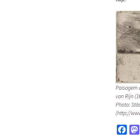
Paisagem c
van Rijn (
Photo: Stä
(http://ww
Fa
ce