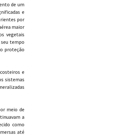
mento de um
nificadas e
trientes por
aérea maior
os vegetais
o seu tempo
do proteção
costeiros e
os sistemas
ineralizadas
por meio de
ntinuavam a
hecido como
emersas até