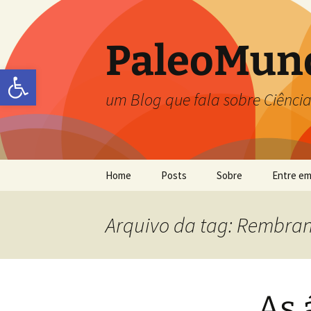
PaleoMun
Abrir a barra de ferramentas
um Blog que fala sobre Ciência
Home
Posts
Sobre
Entre em
Carolina Zabini
Arquivo da tag: Rembra
Flávia Callefo
Frésia S. Ricardi-Branco
As 
Jefferson Picanço