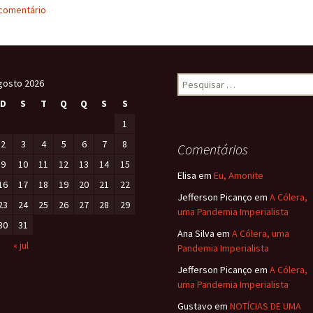
comentário
to
ai
ar
d
l
e
o
n
gosto 2026
D
S
T
Q
Q
S
S
1
2
3
4
5
6
7
8
Comentários
9
10
11
12
13
14
15
Elisa
em
Eu, Amonite
16
17
18
19
20
21
22
Jefferson Picanço
em
A Cólera,
23
24
25
26
27
28
29
uma Pandemia Imperialista
30
31
Ana Silva
em
A Cólera, uma
« jul
Pandemia Imperialista
Jefferson Picanço
em
A Cólera,
uma Pandemia Imperialista
Gustavo
em
NOTÍCIAS DE UMA