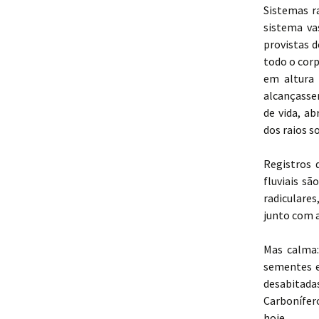
Sistemas r
sistema va
provistas d
todo o cor
em altura 
alcançasse
de vida, a
dos raios s
Registros 
fluviais s
radiculares
junto com a
Mas calma:
sementes e
desabitada
Carbonífer
hoje.