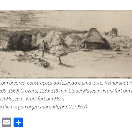
om árvores, construções da fazenda e uma torre. Rembrandt 
1606–1669) Gravura, 123 x 319 mm Städel Museum, Frankfurt am
del Museum, Frankfurt am Main
w.themorgan.org/rembrandt/print/179857)
M
E
S
as
m
h