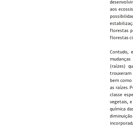
desenvolvi
aos ecossi
possibilid
estabiliza
florestas 
florestas c
Contudo, e
mudanças d
(raízes) 
trouxeram
bem como a
as raízes. 
classe esp
vegetais, 
química da
diminuiçã
incorporada