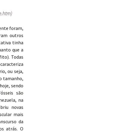
e.htm)
ente foram,
iram outros
ativa tinha
uanto que a
ito). Todas
caracteriza
o, ou seja,
lo tamanho,
hoje, sendo
fósseis são
nezuela, na
abriu novas
scular mais
anscurso da
s atrás. O