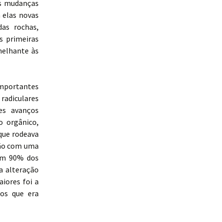
as mudanças
 elas novas
das rochas,
s primeiras
melhante às
importantes
radiculares
es avanços
 orgânico,
que rodeava
ação com uma
 em 90% dos
a alteração
iores foi a
os que era