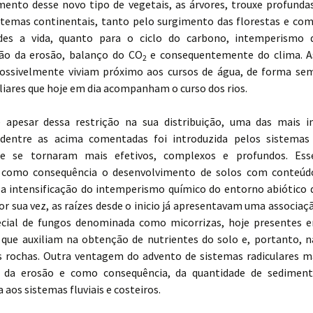
mento desse novo tipo de vegetais, as árvores, trouxe profund
stemas continentais, tanto pelo surgimento das florestas e com
ades a vida, quanto para o ciclo do carbono, intemperismo 
ção da erosão, balanço do CO
e consequentemente do clima. A
2
possivelmente viviam próximo aos cursos de água, de forma se
iliares que hoje em dia acompanham o curso dos rios.
 apesar dessa restrição na sua distribuição, uma das mais 
entre as acima comentadas foi introduzida pelos sistemas 
que se tornaram mais efetivos, complexos e profundos. Ess
 como consequência o desenvolvimento de solos com conteúdo
 intensificação do intemperismo químico do entorno abiótico 
Por sua vez, as raízes desde o inicio já apresentavam uma associ
ecial de fungos denominada como micorrizas, hoje presentes
e que auxiliam na obtenção de nutrientes do solo e, portanto, n
s rochas. Outra ventagem do advento de sistemas radiculares ma
o da erosão e como consequência, da quantidade de sediment
 aos sistemas fluviais e costeiros.