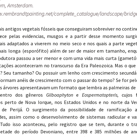
um, Amsterdam.
w.rembrandtpainting.net/complete_catalogue/landscape/bridg
is antigos vegetais fósseis que conseguiram sobreviver no contin
ece pelas evidencias, musgos e a partir desse momento surg
ais adaptados a viverem no meio seco e nos quais a parte veget
ais longa (esporófito) além de ser de maior em tamanho, enq
odutora passou a ser menor e com uma vida mais curta (gametóf
tações aconteceram no transcurso da Era Paleozoica. Mas o que 
? Seu tamanho? Ou possuir um lenho com crescimento secundári
 formam anéis de crescimento com o passar do tempo? Se for pe
as árvores apresentavam um formato que lembra as palmeiras de 
 dentro dos gêneros
Gilboaphyton
e
Eospermatopteris,
cujos 
s perto de Nova Iorque, nos Estados Unidos e no norte da Ve
a de Perijá. O surgimento da possibilidade de ramificação 
ades, assim como o desenvolvimento de sistemas radicular e va
. Tudo isso aconteceu, pelo registro que se tem, durante o tr
etade do período Devoniano, entre 398 e 385 milhões de ano