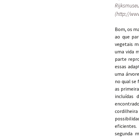
Rijksmuse
(http://ww
Bom, os ma
ao que par
vegetais m
uma vida m
parte repr
essas adap
uma árvore
no qual se
as primeir
incluídas
encontrado
cordilheir
possibilid
eficientes
segunda m