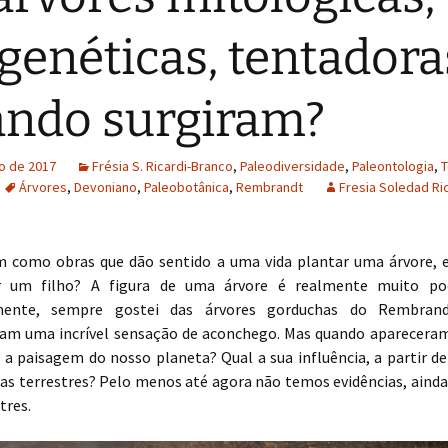
ogenéticas, tentadora
ndo surgiram?
ho de 2017
Frésia S. Ricardi-Branco
,
Paleodiversidade
,
Paleontologia
,
Árvores
,
Devoniano
,
Paleobotânica
,
Rembrandt
Fresia Soledad Ri
m como obras que dão sentido a uma vida plantar uma árvore, 
er um filho? A figura de uma árvore é realmente muito pod
rmente, sempre gostei das árvores gorduchas do Rembra
am uma incrível sensação de aconchego. Mas quando apareceram
a paisagem do nosso planeta? Qual a sua influência, a partir de
as terrestres? Pelo menos até agora não temos evidências, ainda,
tres.