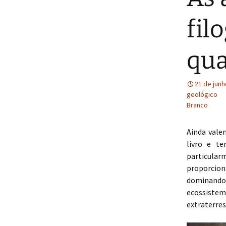
Rafael Faria
fil
qua
21 de jun
geológico
Branco
Ainda vale
livro e t
particula
proporcion
dominando 
ecossistem
extraterres