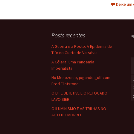
Deixe um 
b
o
o
Posts recentes
k
a
A Guerra e a Peste: A Epidemia de
Tifo no Gueto de Varsóvia
A Cólera, uma Pandemia
Imperialista
No Mesozoico, jogando golf com
Fred Flintstone
O BIFE DETETIVE E O REFOGADO
LAVOISIER
O ILUMINISMO E AS TRILHAS NO
ALTO DO MORRO