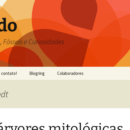
do
, Fósseis e Curiosidades
 contato!
Blogring
Colaboradores
ndt
árvores mitológicas,