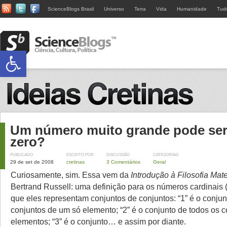
ScienceBlogs Brasil
Universo
Terra
Vida
Humanidade
Tud
Abrir a barra de ferramentas
Um número muito grande pode ser 
zero?
PUBLICADO
ESCRITO POR
DISCUSSÃO
CATEGORIAS
29 de set de 2008
cretinas
3 Comentários
Geral
Curiosamente, sim. Essa vem da
Introdução à Filosofia Mat
Bertrand Russell: uma definição para os números cardinais 
que eles representam conjuntos de conjuntos: “1” é o conjun
conjuntos de um só elemento; “2” é o conjunto de todos os c
elementos; “3” é o conjunto… e assim por diante.