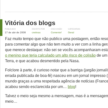
Vitória dos blogs
PUBLICADO
ESCRITO POR
DISCUSSÃO
CATEGORIAS
17 de abr de 2008
cretinas
Comente!
Geral
Faz muito tempo que não publico uma postagem, então reso
para comentar algo que não tem muito a ver com a linha ger
que merece destaque: não sei se vocês acompanharam esta 
o menino que teria calculado um alto risco de colisão
de um 
Terra, e que acabou desmentido pela Nasa.
Folclore à parte, é curioso notar que a barriga (jargão jornalí
errada publicada de boa-fé) nasceu em um jornal impresso (
mundo graças a uma respeitada agência de notícias (
France
acabou sendo esclarecida por um…
blog
!
Talvez o meio seja mesmo a mensagem, mas é a mensagem 
meio…