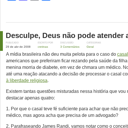
Desculpe, Deus não pode atender
PUBLICADO
ESCRITO POR
DISCUSSÃO
CATEGORIAS
29 de abr de 2008
cretinas
3 Comentários
Geral
A mídia brasileira não deu muita pelota para o caso do
casa
americanos que preferiram ficar rezando pela saúde da filh
menina morria de diabete, em vez de chmara um médico. No
até uma reação atacando a decisão de processar o casal 
à liberdade religiosa
.
Existem tantas questões misturadas nessa história que vou 
destacar apenas quatro:
1. Por que o casal teve fé suficiente para achar que não pr
médico, mas agora acha que precisa de um advogado?
2. Parafraseando James Randi, vamos notar como o conceit