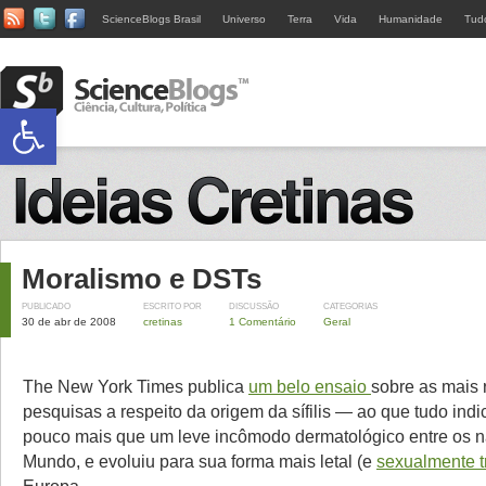
ScienceBlogs Brasil
Universo
Terra
Vida
Humanidade
Tud
Abrir a barra de ferramentas
Moralismo e DSTs
PUBLICADO
ESCRITO POR
DISCUSSÃO
CATEGORIAS
30 de abr de 2008
cretinas
1 Comentário
Geral
The New York Times publica
um belo ensaio
sobre as mais 
pesquisas a respeito da origem da sífilis — ao que tudo indi
pouco mais que um leve incômodo dermatológico entre os n
Mundo, e evoluiu para sua forma mais letal (e
sexualmente t