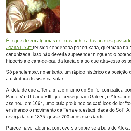
É o que dizem algumas notícias publicadas no mês passad
Joana D’Arc
ter sido condenada por bruxaria, queimada na 
canonizada, isso não deveria supreender ninguém: o potenc
hipocrisia e cara-de-pau da Igreja é algo que atravessa os s
Só para lembar, no entanto, um rápido histórico da posição 
à estrutura do sistema solar:
A idéia de que a Terra gira em torno do Sol foi combatida por
Paulo V e Urbano VIII, que perseguiram Galileu, e Alexandre
assinou, em 1664, uma bula proibindo os católicos de ler “to
ensinando o movimento da Terra e a estabilidade do Sol”. A 
revogada em 1835, quase 200 anos mais tarde.
Parece haver alguma controvérsia sobre se a bula de Alexa