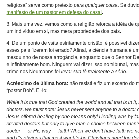
religiosa” serve como pretexto
para qualquer coisa
. Se duvi
manifesto de um pastor em defesa do casal
.
3. Mais uma vez, vemos como a religião reforça a idéia de qu
um indivíduo em si, mas mera propriedade dos pais.
4. De um ponto de vsita estritamente cristão, é possível dize
esses pais fizeram foi errado? Afinal, a ciência humana é um
mesquinho de nossa arrogância, enquanto que o Senhor De
e infinitamente bom. Ninguém vai dizer isso no tribunal, mas
crime nos Neumanns foi
levar sua fé realmente a sério
.
Acréscimo de última hora:
não resisti e fiz um excerto do 
“pastor Bob”. Ei-lo:
While it is true that God created the world and all that is in it,
doctors, we must note: Jesus never sent anyone to a doctor o
Jesus offered healing by one means only! Healing was by fa
created doctors but only to give man a choice between man
doctor — or His way — faith! When we don’t have faith we n
and it’s obvious that most want-to-be Christians need the d