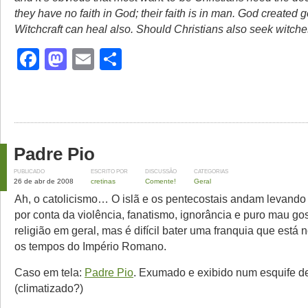
they have no faith in God; their faith is in man. God created 
Witchcraft can heal also. Should Christians also seek witch
Facebook
Mastodon
Email
Share
Padre Pio
PUBLICADO
ESCRITO POR
DISCUSSÃO
CATEGORIAS
26 de abr de 2008
cretinas
Comente!
Geral
Ah, o catolicismo… O islã e os pentecostais andam levando
por conta da violência, fanatismo, ignorância e puro mau go
religião em geral, mas é difícil bater uma franquia que está
os tempos do Império Romano.
Caso em tela:
Padre Pio
. Exumado e exibido num esquife de 
(climatizado?)