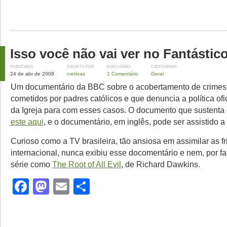
Isso você não vai ver no Fantásti
PUBLICADO
ESCRITO POR
DISCUSSÃO
CATEGORIAS
24 de abr de 2008
cretinas
1 Comentário
Geral
Um documentário da BBC sobre o acobertamento de crimes
cometidos por padres católicos e que denuncia a política ofi
da Igreja para com esses casos. O documento que sustenta e
este aqui
, e o documentário, em inglês, pode ser assistido a 
Curioso como a TV brasileira, tão ansiosa em assimilar as f
internacional, nunca exibiu esse docomentário e nem, por fa
série como
The Root of All Evil
, de Richard Dawkins.
Facebook
Mastodon
Email
Share