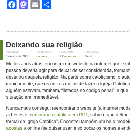
Facebook
Mastodon
Email
Share
Deixando sua religião
PUBLICADO
ESCRITO POR
DISCUSSÃO
CATEGORIAS
5 de abr de 2008
cretinas
1 Comentário
Geral
Muitos anos atrás, encontrei um website na internet que ex
pessoa deveria agir para deixar de ser considerada, forma
desta ou daquela religião. Na parte sobre catolicismo, o auto
ironicamente, que os únicos meios de fazer a Igreja Católica
alguém estavam, também, “listados no código penal”, e que 
situação era irremediável.
Nunca mais consegui reencontrar o website (a internet mud
achei este
memorando católico em PDF
, sobre o que defin
formal da Igreja Católica”. Encontrei também um belo mode
apostasia
online (se quiser usar, é só trocar os nomes e en