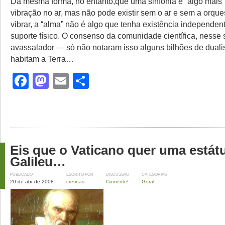
Da mesma forma, no entanto,que uma sinfonia é “algo mais
vibração no ar, mas não pode existir sem o ar e sem a orque
vibrar, a “alma” não é algo que tenha existência independen
suporte físico. O consenso da comunidade científica, nesse 
avassalador — só não notaram isso alguns bilhões de duali
habitam a Terra…
Facebook
Mastodon
Email
Share
Eis que o Vaticano quer uma estát
Galileu…
PUBLICADO
ESCRITO POR
DISCUSSÃO
CATEGORIAS
20 de abr de 2008
cretinas
Comente!
Geral