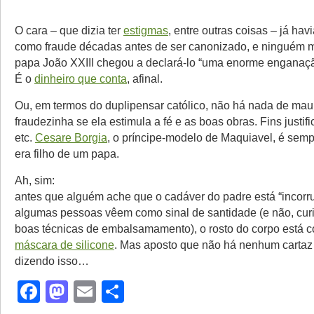
O cara – que dizia ter
estigmas
, entre outras coisas – já hav
como fraude décadas antes de ser canonizado, e ninguém 
papa João XXIII chegou a declará-lo “uma enorme enganaçã
É o
dinheiro que conta
, afinal.
Ou, em termos do duplipensar católico, não há nada de ma
fraudezinha se ela estimula a fé e as boas obras. Fins justif
etc.
Cesare Borgia
, o príncipe-modelo de Maquiavel, é sem
era filho de um papa.
Ah, sim:
antes que alguém ache que o cadáver do padre está “incorru
algumas pessoas vêem como sinal de santidade (e não, cur
boas técnicas de embalsamamento), o rosto do corpo está c
máscara de silicone
. Mas aposto que não há nenhum cartaz 
dizendo isso…
Facebook
Mastodon
Email
Share