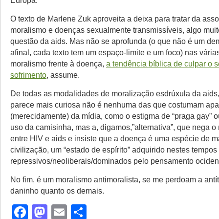
Europa.
O texto de Marlene Zuk aproveita a deixa para tratar da ass
moralismo e doenças sexualmente transmissíveis, algo muito
questão da aids. Mas não se aprofunda (o que não é um demé
afinal, cada texto tem um espaço-limite e um foco) nas vária
moralismo frente à doença,
a tendência bíblica de culpar o s
sofrimento
, assume.
De todas as modalidades de moralização esdrúxula da aids
parece mais curiosa não é nenhuma das que costumam ap
(merecidamente) da mídia, como o estigma de “praga gay” o
uso da camisinha, mas a, digamos,”alternativa”, que nega o
entre HIV e aids e insiste que a doença é uma espécie de m
civilização, um “estado de espírito” adquirido nestes tempos
repressivos/neoliberais/dominados pelo pensamento ocident
No fim, é um moralismo antimoralista, se me perdoam a antí
daninho quanto os demais.
Facebook
Mastodon
Email
Share