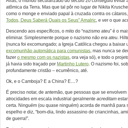
Aliás, o mundo secularizado do século 20 conseguiu evitar a
atômica da Terra. Mas que tal pôr no lugar de Nikita Krusch
como o monge e enviado papal à cruzada contra os cátaros
Todos, Deus Saberá Quais os Seus” Amalric
, e ver o que a
Descendo aos específicos, o mito do “nazismo ateu” é o mais
eliminar. Simplesmente porque o nazismo
não era ateu
. Hil
(nunca foi excomungado; a Igreja Católica chegou a baixar
excomunhão automática para comunistas
, mas nunca se de
fazer
o mesmo com os nazistas
, ora veja só), e todo o proj
já havia sido traçado por
Martinho Lutero
. O nazismo foi, so
profundamente cristão – ecumênico, até.
Ok, e o Camboja? E a China? E…?
É preciso notar, de antemão, que pessoas que se envolve
atrocidades em escala industrial geralmente
acreditam
estar
certa. Ninguém (ou quase ninguém) acorda de manhã para s
espelho e diz, “bom-dia, lindo assassino de criancinhas, am
de guerra!”.