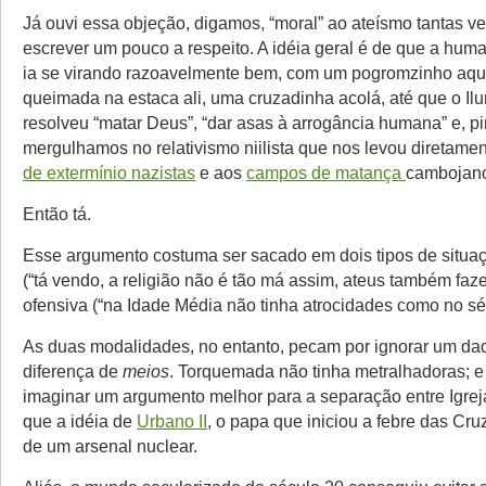
Já ouvi essa objeção, digamos, “moral” ao ateísmo tantas ve
escrever um pouco a respeito. A idéia geral é de que a hum
ia se virando razoavelmente bem, com um pogromzinho aqu
queimada na estaca ali, uma cruzadinha acolá, até que o Il
resolveu “matar Deus”, “dar asas à arrogância humana” e, p
mergulhamos no relativismo niilista que nos levou diretame
de extermínio nazistas
e aos
campos de matança
cambojan
Então tá.
Esse argumento costuma ser sacado em dois tipos de situaç
(“tá vendo, a religião não é tão má assim, ateus também fa
ofensiva (“na Idade Média não tinha atrocidades como no sé
As duas modalidades, no entanto, pecam por ignorar um dad
diferença de
meios
. Torquemada não tinha metralhadoras; e
imaginar um argumento melhor para a separação entre Igrej
que a idéia de
Urbano II
, o papa que iniciou a febre das Cr
de um arsenal nuclear.