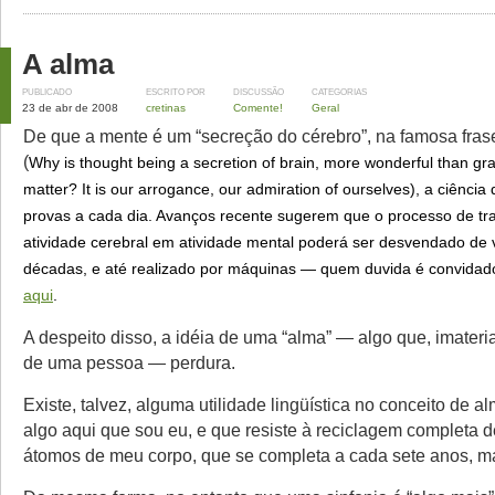
A alma
PUBLICADO
ESCRITO POR
DISCUSSÃO
CATEGORIAS
23 de abr de 2008
cretinas
Comente!
Geral
De que a mente é um “secreção do cérebro”, na famosa fras
(
Why is thought being a secretion of brain, more wonderful than grav
matter? It is our arrogance, our admiration of ourselves
), a ciência
provas a cada dia. Avanços recente sugerem que o processo de tr
atividade cerebral em atividade mental poderá ser desvendado de
décadas, e até realizado por máquinas — quem duvida é convidado
aqui
.
A despeito disso, a idéia de uma “alma” — algo que, imateria
de uma pessoa — perdura.
Existe, talvez, alguma utilidade lingüística no conceito de al
algo aqui
que sou eu
, e que resiste à reciclagem completa d
átomos de meu corpo, que se completa a cada sete anos, m