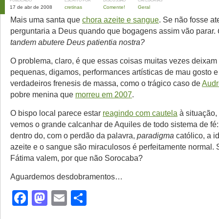
PUBLICADO
ESCRITO POR
DISCUSSÃO
CATEGORIAS
17 de abr de 2008
cretinas
Comente!
Geral
Mais uma santa que
chora azeite e sangue
. Se não fosse at
perguntaria a Deus quando que bogagens assim vão parar.
tandem abutere Deus patientia nostra?
O problema, claro, é que essas coisas muitas vezes deixam 
pequenas, digamos, performances artísticas de mau gosto 
verdadeiros frenesis de massa, como o trágico caso de
Audr
pobre menina que
morreu em 2007
.
O bispo local parece estar
reagindo com cautela
à situação,
vemos o grande calcanhar de Aquiles de todo sistema de fé: 
dentro do, com o perdão da palavra,
paradigma
católico, a i
azeite e o sangue são miraculosos é perfeitamente normal.
Fátima valem, por que não Sorocaba?
Aguardemos desdobramentos…
Facebook
Mastodon
Email
Share