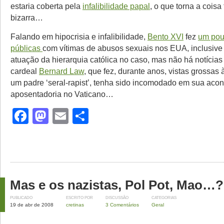
estaria coberta pela
infalibilidade papal
, o que torna a coisa
bizarra…
Falando em hipocrisia e infalibilidade,
Bento XVI
fez
um pou
públicas
com vítimas de abusos sexuais nos EUA, inclusive 
atuação da hierarquia católica no caso, mas não há notícias
cardeal
Bernard Law
, que fez, durante anos, vistas grossas 
um padre ‘seral-rapist’, tenha sido incomodado em sua aco
aposentadoria no Vaticano…
Facebook
Mastodon
Email
Share
Mas e os nazistas, Pol Pot, Mao…?
PUBLICADO
ESCRITO POR
DISCUSSÃO
CATEGORIAS
19 de abr de 2008
cretinas
3 Comentários
Geral