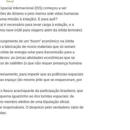
Geral
pacial Internacional (ISS) começou a ser
hões de dólares e pelo menos sete vidas humanas
 uma missão à estação). E para quê?
l é necessário para levar carga à estação, e a
a nave inútil para viagens além da órbita terrestre)
o surgimento de um “boom” econômico na órbita
om a fabricação de novos materiais que só seriam
coleta de energia solar para transmissão para a
nteceu: as únicas atividades econômicas que se
so de satélites (o que não requer presença humana
reinamento, para impedir que as potências espaciais
ao espaço (do mesmo jeito que se esqueceram, por
 o fiasco acachapante da participação brasileira, que
uema igualzinho ao dos turistas espaciais: de
 membro efeitivo de uma tripulação oficial.
e responsáveis. O desprezo pelo verdadeiro valor de
stas.