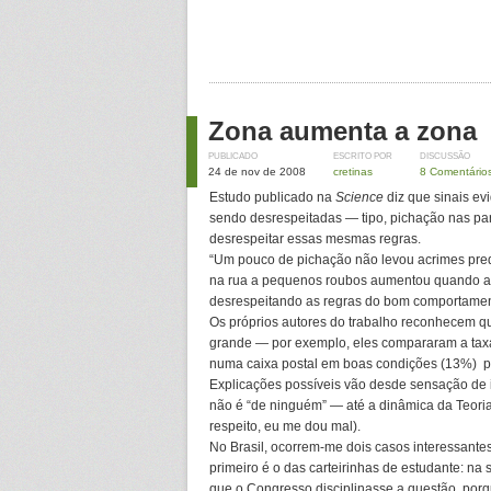
Zona aumenta a zona
PUBLICADO
ESCRITO POR
DISCUSSÃO
24 de nov de 2008
cretinas
8 Comentário
Estudo publicado na
Science
diz que sinais e
sendo desrespeitadas — tipo, pichação nas pa
desrespeitar essas mesmas regras.
“Um pouco de pichação não levou acrimes preda
na rua a pequenos roubos aumentou quando as
desrespeitando as regras do bom comportamen
Os próprios autores do trabalho reconhecem q
grande — por exemplo, eles compararam a tax
numa caixa postal em boas condições (13%) pi
Explicações possíveis vão desde sensação de
não é “de ninguém” — até a dinâmica da Teoria
respeito, eu me dou mal).
No Brasil, ocorrem-me dois casos interessantes
primeiro é o das carteirinhas de estudante: na s
que o Congresso disciplinasse a questão, porq