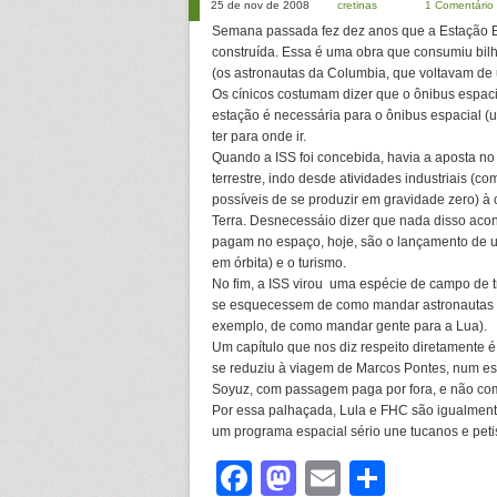
25 de nov de 2008
cretinas
1 Comentário
Semana passada fez dez anos que a Estação Es
construída. Essa é uma obra que consumiu bil
(os astronautas da Columbia, que voltavam de
Os cínicos costumam dizer que o ônibus espacia
estação é necessária para o ônibus espacial (um
ter para onde ir.
Quando a ISS foi concebida, havia a aposta n
terrestre, indo desde atividades industriais (c
possíveis de se produzir em gravidade zero) à 
Terra. Desnecessáio dizer que nada disso aco
pagam no espaço, hoje, são o lançamento de u
em órbita) e o turismo.
No fim, a ISS virou uma espécie de campo de t
se esquecessem de como mandar astronautas 
exemplo, de como mandar gente para a Lua).
Um capítulo que nos diz respeito diretamente é
se reduziu à viagem de Marcos Pontes, num esq
Soyuz, com passagem paga por fora, e não como
Por essa palhaçada, Lula e FHC são igualment
um programa espacial sério une tucanos e peti
Facebook
Mastodon
Email
Share