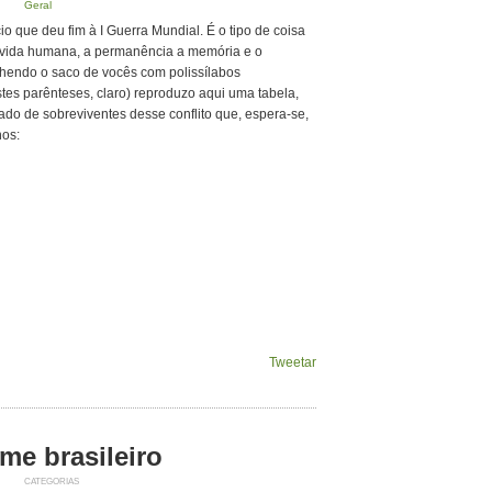
Geral
 que deu fim à I Guerra Mundial. É o tipo de coisa
a vida humana, a permanência a memória e o
nchendo o saco de vocês com polissílabos
tes parênteses, claro) reproduzo aqui uma tabela,
ado de sobreviventes desse conflito que, espera-se,
nos:
Tweetar
me brasileiro
CATEGORIAS