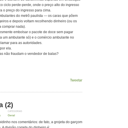
ico ciclo perde-perde, onde o preço alto do ingresso
eva o preço do ingresso para cima.
ambulantes do metrô paulista — os caras que põem
eiros e depois voltam recolhendo dinheiro (ou os
a comprar nada).
lesmente embolsar o pacote de doce sem pagar
ra um ambulante só) e o comércio ambulante no
eclamar para as autoridades.
por ela.
as não fraudam o vendedor de balas?
Tweetar
a (2)
CATEGORIAS
s
Geral
dinho nos comentários: de fato, a grojeta do garçom
 A divisão correta do dinheiro é: