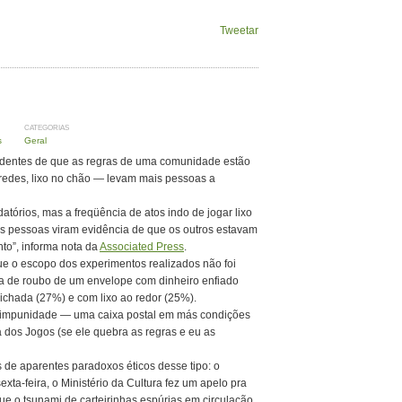
Tweetar
CATEGORIAS
s
Geral
videntes de que as regras de uma comunidade estão
redes, lixo no chão — levam mais pessoas a
tórios, mas a freqüência de atos indo de jogar lixo
 pessoas viram evidência de que os outros estavam
to”, informa nota da
Associated Press
.
ue o escopo dos experimentos realizados não foi
a de roubo de um envelope com dinheiro enfiado
chada (27%) e com lixo ao redor (25%).
 impunidade — uma caixa postal em más condições
 dos Jogos (se ele quebra as regras e eu as
 de aparentes paradoxos éticos desse tipo: o
exta-feira, o Ministério da Cultura fez um apelo pra
ue o tsunami de carteirinhas espúrias em circulação