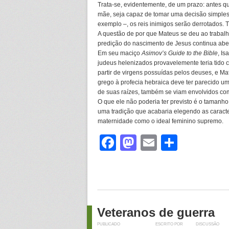
Trata-se, evidentemente, de um prazo: antes q
mãe, seja capaz de tomar uma decisão simples 
exemplo –, os reis inimigos serão derrotados. Tu
A questão de por que Mateus se deu ao trabalh
predição do nascimento de Jesus continua abe
Em seu maciço
Asimov’s Guide to the Bible
, I
judeus helenizados provavelemente teria tido
partir de virgens possuídas pelos deuses, e Mate
grego à profecia hebraica deve ter parecido u
de suas raízes, também se viam envolvidos com
O que ele não poderia ter previsto é o tamanho
uma tradição que acabaria elegendo as caract
maternidade como o ideal feminino supremo.
Facebook
Mastodon
Email
Share
Veteranos de guerra
PUBLICADO
ESCRITO POR
DISCUSSÃO