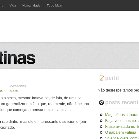
rra
Vida
Humanidade
Tudo Mais
perfil
CATEGORIAS
Não desrespeitamos pe
os
Geral
o a sexta, mesmo: tratava-se, de fato, de um uso
posts recent
ara generalizar um fato que, realmente, não funciona
 ter que começar a pensar em coisas mais
Magistérios separa
Faça você mesmo: 
rapidinho, mas ele é interessante o suficiente (em
Frase avistada no Tw
ecionado.
O papa em Fátima
Science Wars, com 