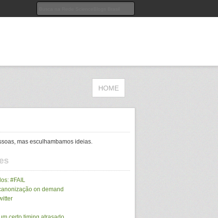
HOME
ssoas, mas esculhambamos ideias.
es
dos: #FAIL
canonização on demand
itter
um certo timing atrasado