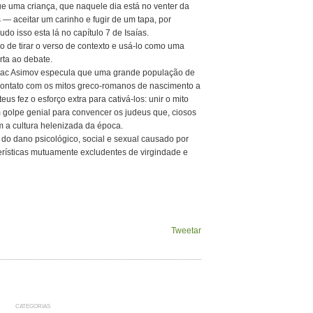
ue uma criança, que naquele dia está no venter da
— aceitar um carinho e fugir de um tapa, por
do isso esta lá no capítulo 7 de Isaías.
o de tirar o verso de contexto e usá-lo como uma
rta ao debate.
saac Asimov especula que uma grande população de
 contato com os mitos greco-romanos de nascimento a
us fez o esforço extra para cativá-los: unir o mito
m golpe genial para convencer os judeus que, ciosos
 a cultura helenizada da época.
 do dano psicológico, social e sexual causado por
erísticas mutuamente excludentes de virgindade e
Tweetar
CATEGORIAS