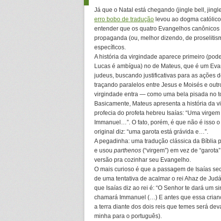
Já que o Natal está chegando (jingle bell, jin
erro bobo de tradução
levou ao dogma católic
entender que os quatro Evangelhos canônicos
propaganda (ou, melhor dizendo, de proselitism
específicos.
A história da virgindade aparece primeiro (pod
Lucas é ambígua) no de Mateus, que é um Evang
judeus, buscando justificativas para as ações 
traçando paralelos entre Jesus e Moisés e outro
virgindade entra — como uma bela pisada no t
Basicamente, Mateus apresenta a história da
profecia do profeta hebreu Isaías: “Uma virgem
Immanuel…”. O fato, porém, é que não é isso o q
original diz: “uma garota está grávida e…”.
A pegadinha: uma tradução clássica da Bíblia 
e usou
parthenos
(“virgem”) em vez de “garota
versão pra cozinhar seu Evangelho.
O mais curioso é que a passagem de Isaías seq
de uma tentativa de acalmar o rei Ahaz de Jud
que Isaías diz ao rei é: “O Senhor te dará um si
chamará Immanuel (…) E antes que essa criança
a terra diante dos dois reis que temes será dev
minha para o português).