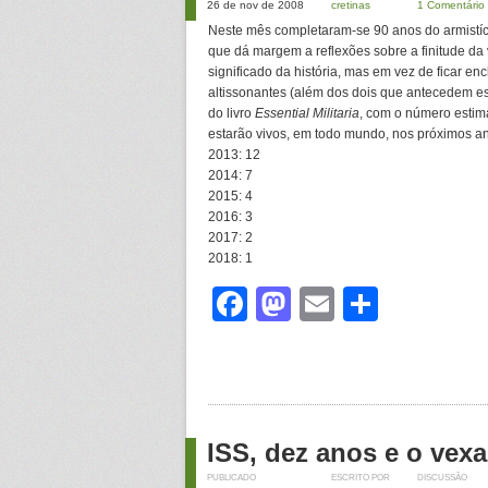
26 de nov de 2008
cretinas
1 Comentário
Neste mês completaram-se 90 anos do armistício
que dá margem a reflexões sobre a finitude d
significado da história, mas em vez de ficar e
altissonantes (além dos dois que antecedem es
do livro
Essential Militaria
, com o número estim
estarão vivos, em todo mundo, nos próximos a
2013: 12
2014: 7
2015: 4
2016: 3
2017: 2
2018: 1
Facebook
Mastodon
Email
Share
ISS, dez anos e o vexa
PUBLICADO
ESCRITO POR
DISCUSSÃO