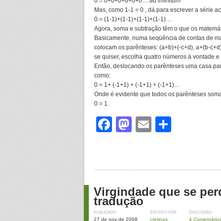
0 = 0+0+0+0+0+0…
ad infinitum
Mas, como 1-1 = 0 , dá para escrever a série a
0 = (1-1)+(1-1)+(1-1)+(1-1)…
Agora, soma e subtração têm o que os matem
Basicamente, numa seqüência de contas de mai
colocam os parênteses: (a+b)+(-c+d), a+(b-c+d)
se quiser, escolha quatro números à vontade e f
Então, deslocando os parênteses uma casa para
como:
0 = 1+ (-1+1) + (-1+1) + (-1+1)…
Onde é evidente que todos os parênteses som
0 = 1.
Facebook
Mastodon
Email
Share
Virgindade que se per
tradução
PUBLICADO
ESCRITO POR
DISCUSSÃO
27 de nov de 2008
cretinas
4 Comentário