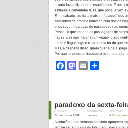
estaria inviabilizando os espetáculos. É um típ
estimula a carteirinha falsa, que por sua vez l
E, no sábado, assisti a mais um “ataque” dos 
saquinhos de drops e balas no colo dos passag
ditos saquinhos, caso do passageiro nao queir
Pensei: o que impede os passageiros de simp
nada? Eles são maioria (um vagão lotado cont
metrô é ilegal, logo o cara nem ia ter do que r
Mas, a despeito disso, quem quer a bala, paga 
Por que as pessoas fraudam a meia-entrada m
Facebook
Mastodon
Email
Share
paradoxo da sexta-feir
PUBLICADO
ESCRITO POR
DISCUSSÃO
21 de nov de 2008
cretinas
4 Comentário
A solução do da semana passada apareceu rapi
tem de ser subtraída do total pago, não somada.