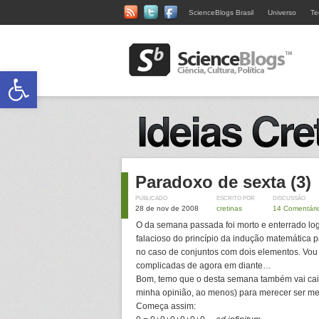
ScienceBlogs Brasil
Universo
Te
Abrir a barra de ferramentas
Paradoxo de sexta (3)
PUBLICADO
ESCRITO POR
DISCUSSÃO
28 de nov de 2008
cretinas
14 Comentári
O da semana passada foi morto e enterrado log
falacioso do princípio da indução matemática p
no caso de conjuntos com dois elementos. Vou
complicadas de agora em diante…
Bom, temo que o desta semana também vai cair 
minha opinião, ao menos) para merecer ser m
Começa assim: