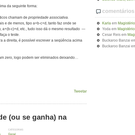
cima da seguinte forma:
comentários
áticos chamam de
propriedade associativa.
s e de menos, tipo a+b-c+d, tanto faz onde se
Karla
em
Magistéri
, a+(b-c)+d, etc., tudo isso dá o mesmo resultado —
Yoda
em
Magistério
aça o teste.
Cesar Reis
em
Magi
 a direita, é possível escrever a seqüência acima
Buckaroo Banzai
e
Buckaroo Banzai
e
am zero, logo podem ser eliminados deixando…
Tweetar
de (ou se ganha) na
CATEGORIAS
s
Geral