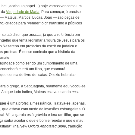
gle bell, acabou o papel…) hoje vamos ver como um
o da
Virgindade de Maria
. Para começar, é preciso
 — Mateus, Marcos, Lucas, João — são peças de
o) criados para “vender” o cristianismo a públicos
e-se até dizer que
apenas
, já que a referência em
elho que tenta legitimar a figura de Jesus para os
do Nazareno em profecias da escritura judaica e
s profetas. É nesse contexto que a história da
omate.
 virgindade como sendo um cumprimento de uma
 conceberá e terá um filho, que chamará
ue consta do livro de Isaías. O texto hebraico
para o grego, a Septuaginta, realmente equivocou-se
”. Ao que tudo indica, Mateus estava usando
essa
uer é uma profecia messiânica. Tratava-se, apenas,
á, que estava com medo de invasões estrangeiras. O
nal. Vê, a garota está grávida e terá um filho, que se
 saiba aceitar o que é bom e rejeitar o que é mau,
astada”. (na
New
Oxford Annotated Bible
, tradução