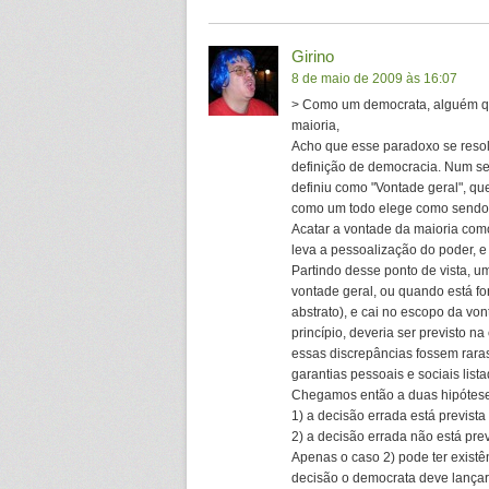
Girino
8 de maio de 2009 às 16:07
> Como um democrata, alguém que
maioria,
Acho que esse paradoxo se resolv
definição de democracia. Num se
definiu como "Vontade geral", qu
como um todo elege como sendo 
Acatar a vontade da maioria com
leva a pessoalização do poder, 
Partindo desse ponto de vista, u
vontade geral, ou quando está fo
abstrato), e cai no escopo da von
princípio, deveria ser previsto n
essas discrepâncias fossem raras
garantias pessoais e sociais lista
Chegamos então a duas hipótese
1) a decisão errada está prevista
2) a decisão errada não está prev
Apenas o caso 2) pode ter existê
decisão o democrata deve lançar