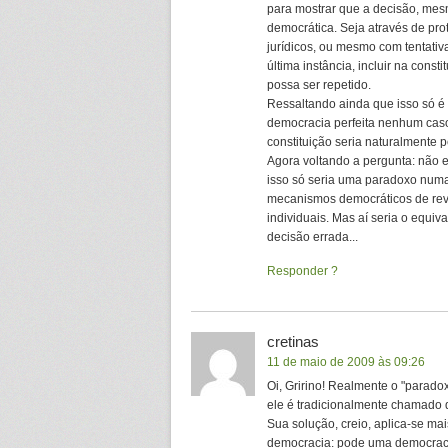
para mostrar que a decisão, mes
democrática. Seja através de pro
jurídicos, ou mesmo com tentativ
última instância, incluir na const
possa ser repetido.
Ressaltando ainda que isso só é 
democracia perfeita nenhum caso
constituição seria naturalmente pe
Agora voltando a pergunta: não 
isso só seria uma paradoxo numa
mecanismos democráticos de revi
individuais. Mas aí seria o equi
decisão errada...
Responder
cretinas
11 de maio de 2009 às 09:26
Oi, Gririno! Realmente o "parado
ele é tradicionalmente chamado de
Sua solução, creio, aplica-se 
democracia: pode uma democraci