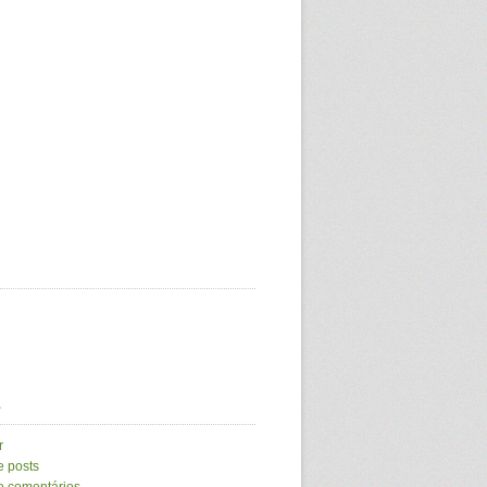
a
r
e posts