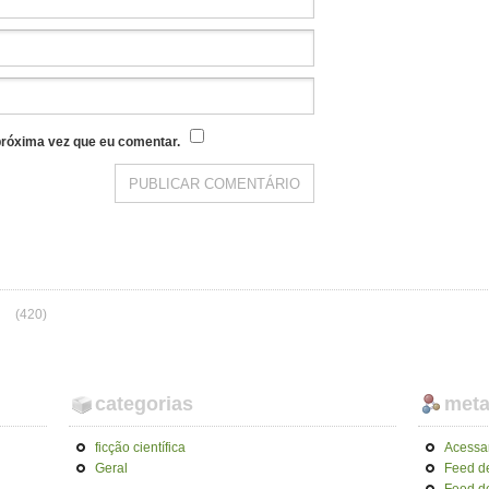
róxima vez que eu comentar.
(420)
categorias
met
ficção científica
Acessa
Geral
Feed d