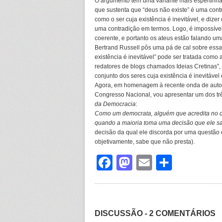
O argumento tem uma variante mais espertinha,
que sustenta que “deus não existe” é uma cont
como o ser cuja existência é inevitável, e dizer 
uma contradição em termos. Logo, é impossível 
coerente, e portanto os ateus estão falando uma
Bertrand Russell pôs uma pá de cal sobre
essa
existência é inevitável” pode ser tratada como
redatores de blogs chamados Ideias Cretinas”, 
conjunto dos seres cuja existência é inevitável 
Agora, em homenagem à recente onda de auto
Congresso Nacional, vou apresentar um dos três
da Democracia
:
Como um democrata, alguém que acredita no de
quando a maioria toma uma decisão que ele s
decisão da qual ele discorda por uma questão 
objetivamente, sabe que não presta).
Facebook
Mastodon
Email
Share
DISCUSSÃO - 2 COMENTÁRIOS