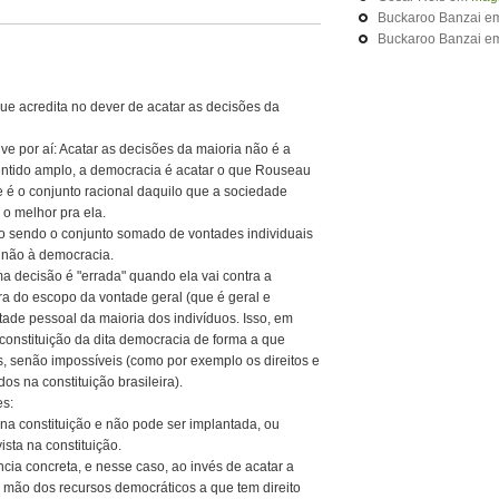
Buckaroo Banzai
e
Buckaroo Banzai
e
 acredita no dever de acatar as decisões da
e por aí: Acatar as decisões da maioria não é a
ntido amplo, a democracia é acatar o que Rouseau
e é o conjunto racional daquilo que a sociedade
o melhor pra ela.
o sendo o conjunto somado de vontades individuais
e não à democracia.
ma decisão é "errada" quando ela vai contra a
ra do escopo da vontade geral (que é geral e
tade pessoal da maioria dos indivíduos. Isso, em
a constituição da dita democracia de forma a que
, senão impossíveis (como por exemplo os direitos e
dos na constituição brasileira).
s:
 na constituição e não pode ser implantada, ou
ista na constituição.
ncia concreta, e nesse caso, ao invés de acatar a
 mão dos recursos democráticos a que tem direito