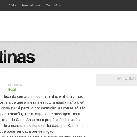
rra
Vida
Humanidade
Tudo Mais
)
ANTERIOR
←
CATEGORIAS
s
Geral
aradoxo da semana passada, é atacável sob várias
os, é a de que a mesma estrutura usada na “prova”
oisa (“X” é perfeito por definição, as coisas só são
e por definição). Essa, diga-se de passagem, foi a
o, quando Santo Anselmo o propôs séculos atrás.
ndo a maioria dos filósofos, foi dada por Kant, que
que pode ser dada por definição.