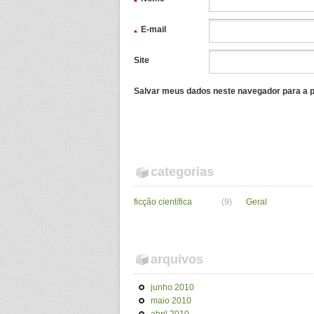
*
E-mail
*
Site
Salvar meus dados neste navegador para a p
categorias
ficção científica
(9)
Geral
arquivos
junho 2010
maio 2010