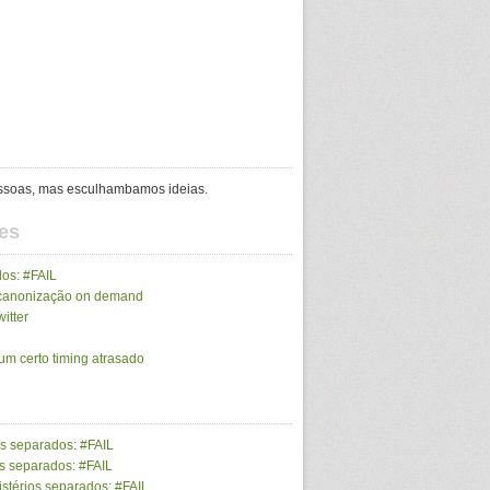
ssoas, mas esculhambamos ideias.
es
dos: #FAIL
canonização on demand
itter
um certo timing atrasado
os separados: #FAIL
s separados: #FAIL
stérios separados: #FAIL