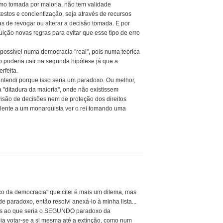
mo tomada por maioria, não tem validade
testos e concientização, seja através de recursos
as de revogar ou alterar a decisão tomada. E por
ituição novas regras para evitar que esse tipo de erro
possível numa democracia "real", pois numa teórica
 poderia cair na segunda hipótese já que a
rfeita.
entendi porque isso seria um paradoxo. Ou melhor,
 "ditadura da maioria", onde não existissem
são de decisões nem de proteção dos direitos
valente a um monarquista ver o rei tomando uma
xo da democracia" que citei é mais um dilema, mas
 paradoxo, então resolvi anexá-lo à minha lista...
mais ao que seria o SEGUNDO paradoxo da
a votar-se a si mesma até a extinção, como num