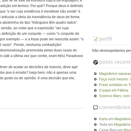
 que se se vale da estrutura lógica da linguagem, e
radição em termos. Por quê? Porque deus é definido
que “o ser cuja existência é inevitável não existe” é
articular a ideia da inexistência de deus de forma
 abobrinha do tipo “triângulos têm quatro lados”.
versão, ao notar que a expressão “ser cuja
 a definição de um conjunto — como “o conjunto de
perfil
por exemplo — e a frase pode ser reescrita assim: “o
é vazio”.
Presto
, nenhuma contradição!
desmoralização promovida pelas duas casas do
Não desrespeitamos pe
 (até a última vez que contei, eram três)
Paradoxos
posts recent
ver de acatar as decisões da maioria, deve agir
abe que é errada?
(veja bem, não é apenas uma
Magistérios separa
de gosto ou de opinião: é uma decisão que ele,
Faça você mesmo: 
Frase avistada no Tw
O papa em Fátima
Science Wars, com 
comentários
Karla
em
Magistéri
Yoda
em
Magistério
Cesar Reis
em
Magi