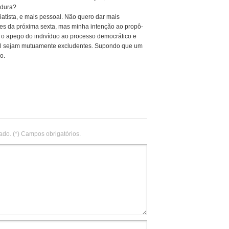
adura?
atista, e mais pessoal. Não quero dar mais
es da próxima sexta, mas minha intenção ao propô-
e o apego do indivíduo ao processo democrático e
al sejam mutuamente excludentes. Supondo que um
o.
ado. (*) Campos obrigatórios.