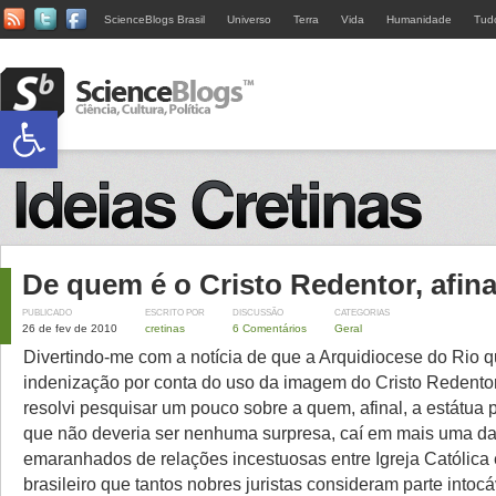
ScienceBlogs Brasil
Universo
Terra
Vida
Humanidade
Tud
Abrir a barra de ferramentas
De quem é o Cristo Redentor, afina
PUBLICADO
ESCRITO POR
DISCUSSÃO
CATEGORIAS
26 de fev de 2010
cretinas
6 Comentários
Geral
Divertindo-me com a notícia de que a Arquidiocese do Rio 
indenização por conta do uso da imagem do Cristo Redentor
resolvi pesquisar um pouco sobre a quem, afinal, a estátua 
que não deveria ser nenhuma surpresa, caí em mais uma d
emaranhados de relações incestuosas entre Igreja Católica
brasileiro que tantos nobres juristas consideram parte intoc