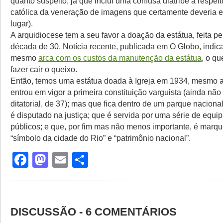
quanto suspeito, já que inclui uma confusa diatribe a respeit
católica da veneração de imagens que certamente deveria e
lugar).
A arquidiocese tem a seu favor a doação da estátua, feita p
década de 30. Notícia recente, publicada em O Globo, indica
mesmo
arca com os custos da manutenção da estátua
, o q
fazer cair o queixo.
Então, temos uma estátua doada à Igreja em 1934, mesmo 
entrou em vigor a primeira constituição varguista (ainda não 
ditatorial, de 37); mas que fica dentro de um parque nacional
é disputado na justiça; que é servida por uma série de equ
públicos; e que, por fim mas não menos importante, é mar
“símbolo da cidade do Rio” e “patrimônio nacional”.
Facebook
Mastodon
Email
Share
DISCUSSÃO - 6 COMENTÁRIOS