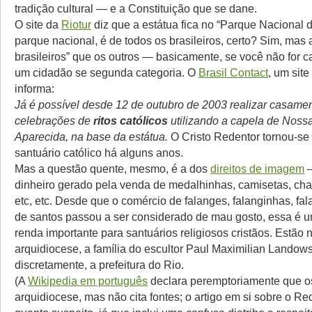
tradição cultural — e a Constituição que se dane.
O site da
Riotur
diz que a estátua fica no “Parque Nacional d
parque nacional, é de todos os brasileiros, certo? Sim, mas
brasileiros” que os outros — basicamente, se você não for ca
um cidadão se segunda categoria. O
Brasil Contact
, um site
informa:
Já é possível desde 12 de outubro de 2003 realizar casamen
celebrações de
ritos católicos
utilizando a capela de Noss
Aparecida, na base da estátua.
O Cristo Redentor tornou-se 
santuário católico há alguns anos.
Mas a questão quente, mesmo, é a dos
direitos de imagem
—
dinheiro gerado pela venda de medalhinhas, camisetas, chav
etc, etc. Desde que o comércio de falanges, falanginhas, fa
de santos passou a ser considerado de mau gosto, essa é u
renda importante para santuários religiosos cristãos. Estão 
arquidiocese, a família do escultor Paul Maximilian Landows
discretamente, a prefeitura do Rio.
(A
Wikipedia em português
declara peremptoriamente que os
arquidiocese, mas não cita fontes; o artigo em si sobre o Re