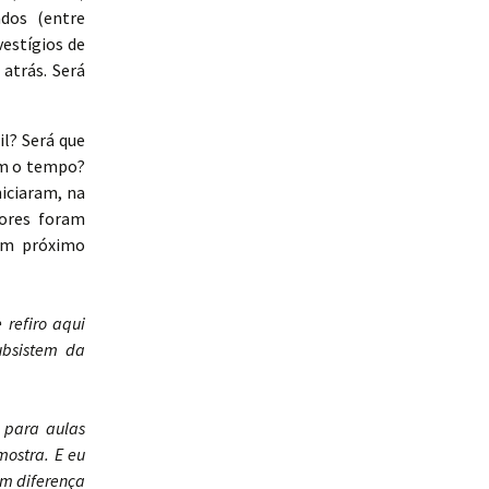
dos (entre
vestígios de
atrás. Será
il? Será que
om o tempo?
iciaram, na
dores foram
 um próximo
refiro aqui
ubsistem da
 para aulas
ostra. E eu
em diferença