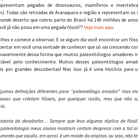
apresentam pegadas de dinossauros, mamíferos e invertebra
s). Todas são retiradas de Araraquara e região e representam os 
ande deserto que cobriu parte do Brasil há 140 milhões de anos 
ocê já não pisou em uma pegada fóssil??
Veja mais aqui.
lhos e comece a observar. E se algum dia você encontrar um fóss
espertar em você uma vontade de conhecer que só vai crescendo c
rovavelmente dessa forma que muitos paleontólogos amadores in
ciável pelo conhecimento. Muitos desses paleontólogos ama
is por grandes descobertas! Mas isso já é uma história para
lgumas definições diferentes para “paleontólogo amador” mas me 
ssoas que coletam fósseis, por qualquer razão, mas que não s
ia.
gostaria de desabafar… Sempre que levo alguma réplica de fóssil
e paleontologia meus alunos mostram certam desprezo com a tal am
mento que aquilo, em geral, é um molde do original, ou seja, não t