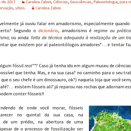
o de 2017
Carolina Zabini
,
Ciências
,
Geociências
,
Paleontologia
,
para re
ervação
,
sítios
Carolina Zabini
velmente já ouviu falar em amadorismo, especialmente quando 
 certo? Segundo o
dicionário
, amadorismo é
regime ou prátic
lismo
; ou ainda:
falta de técnica adequada à realização de um tr
ontar que existem por aí paleontólogos amadores*… e tentar faz
 algum fóssil
real**
? Caso já tenha ido em algum museu de ciências
possível que tenha. Mas, e na sua casa? no caminho para o seu tr
 que o seu chefe é um dinossauro, ok?) naquela loja que você sem
afé?… existem fósseis ali? já reparou nas rochas que adornam ess
odem conter fósseis!!
ndendo de onde você morar, fósseis
arecer no quintal da sua casa, na
o de um prédio, na abertura de uma
pesar de o processo de fossilização ser