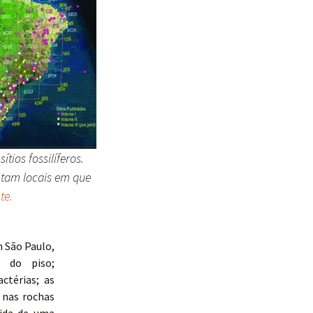
tios fossilíferos.
ntam locais em que
te.
 São Paulo,
 do piso;
ctérias; as
 nas rochas