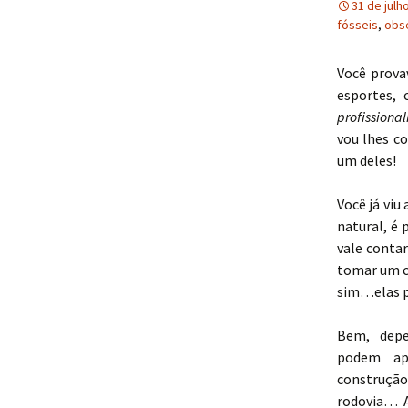
31 de julh
fósseis
,
obs
Rafael Faria
Você prova
esportes,
profissiona
vou lhes c
um deles!
Você já viu
natural, é 
vale contar
tomar um c
sim…elas p
Bem, depe
podem ap
construçã
rodovia… A