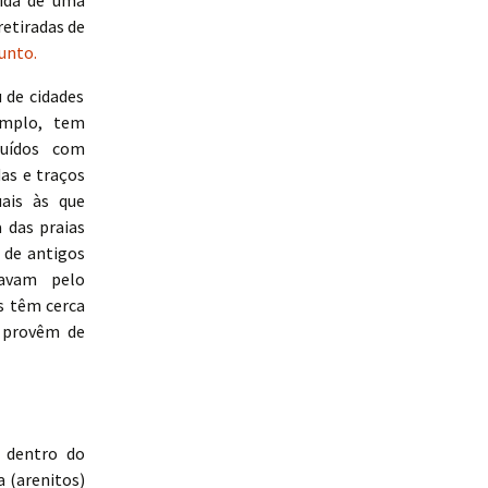
vida de uma
retiradas de
unto.
 de cidades
emplo, tem
ruídos com
as e traços
ais às que
 das praias
 de antigos
javam pelo
s têm cerca
 provêm de
 dentro do
a (arenitos)