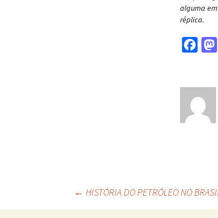
alguma em r
réplica.
Fa
ce
b
o
o
k
←
HISTÓRIA DO PETRÓLEO NO BRASI