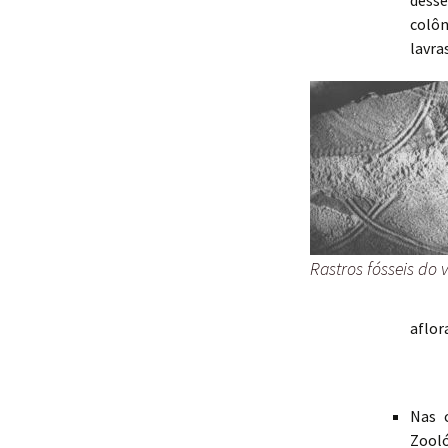
desse
colôn
lavra
Rastros fósseis do v
aflor
Nas 
Zooló