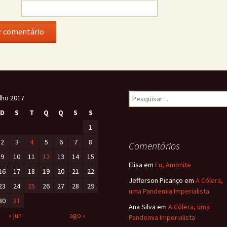
ulho 2017
D
S
T
Q
Q
S
S
1
2
3
4
5
6
7
8
Comentários
9
10
11
12
13
14
15
Elisa
em
Eu, Amonite
16
17
18
19
20
21
22
Jefferson Picanço
em
A Cólera,
23
24
25
26
27
28
29
uma Pandemia Imperialista
30
31
Ana Silva
em
A Cólera, uma
« jun
ago »
Pandemia Imperialista