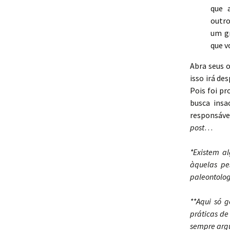
que 
outro
um gr
que v
Abra seus o
isso irá d
Pois foi p
busca insa
responsáve
post
…
*Existem a
àquelas pe
paleontolog
**Aqui só 
práticas d
sempre argu