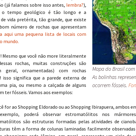
o (já falamos sobre isso antes,
lembra?
),
, o tempo geológico é tão longo e a
 de vida pretérita, tão grande, que existe
 bom número de rochas que apresentam
ja aqui uma pequena lista de locais com
lo mundo.
! Mesmo que você não more literalmente
dessas rochas, muitas construções são
Mapa do Brasil com sí
m geral, ornamentadas) com rochas
As bolinhas represe
s! isso significa que a parede externa de
ocorrem fósseis.
Fon
uma pia, ou mesmo a calçada de alguns
m ter fósseis. Vamos aos exemplos:
cê for ao Shopping Eldorado ou ao Shopping Ibirapuera, ambos em
exemplo, poderá observar estromatólitos nos mármores
matólitos são estruturas formadas pelas atividades de cianoba
turas têm a forma de colunas laminadas facilmente observadas