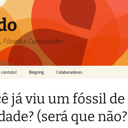
do
, Fósseis e Curiosidades
 contato!
Blogring
Colaboradores
ê já viu um fóssil de
dade? (será que não?