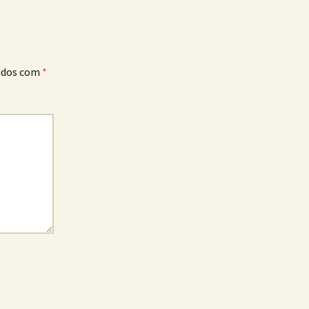
ados com
*