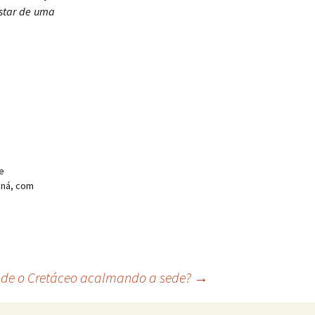
ostar de uma
e
aná, com
sde o Cretáceo acalmando a sede?
→