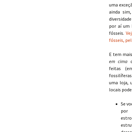
uma exceçã
ainda sim
diversidade
por aí um
fósseis.
Ve
fósseis, pe
E tem mais
em cima
feitas (e
fossilífera
uma loja, 
locais pode
Se vo
por 
estro
estru