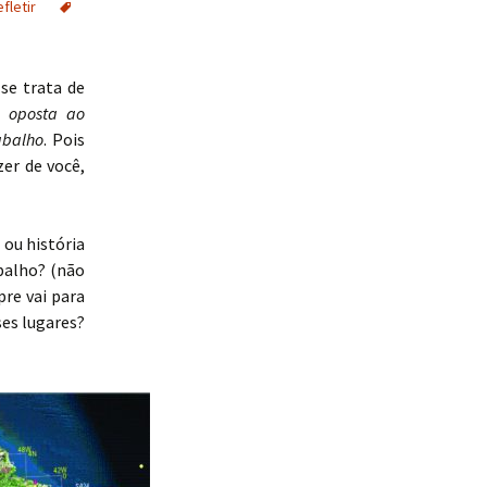
fletir
se trata de
a oposta ao
abalho
. Pois
er de você,
 ou história
abalho? (não
pre vai para
es lugares?