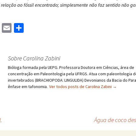
elação ao fóssil encontrado; simplesmente não faz sentido não g
M
E
S
as
m
h
to
ai
ar
d
l
e
Sobre Carolina Zabini
o
Bióloga formada pela UEPG. Professora Doutora em Ciências, área de
n
concentração em Paleontologia pela UFRGS. Atua com paleontologia d
invertebrados (BRACHIOPODA: LINGULIDA) Devonianos da Bacia do Par
ênfase em tafonomia.
Ver todos posts de Carolina Zabini
→
L
Água de coco de