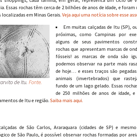
s shoppings; cada lâmina, em geral, representa um ciclo de 
ia. Essas rochas têm cerca de 2 bilhões de anos de idade, e foram 
s localizadas em Minas Gerais.
Veja aqui uma notícia sobre esse ass
Em muitas calçadas de Itu (SP), ou
próximas, como Campinas por ex
alguns de seus pavimentos const
rochas que apresentam marcas de ond
fósseis! as marcas de onda são igu
podemos observar na parte mais rasa
de hoje… e esses traços são pegadas
animais (invertebrados) que raste
arvito de Itu.
Fonte.
fundo de um lago gelado. Essas rocha
de 250 milhões de anos de idade, e
amentos de Itu e região.
Saiba mais aqui.
calçadas de São Carlos, Araraquara (cidades de SP) e mesmo
gico de São Paulo, é possível observar rochas formadas por arei