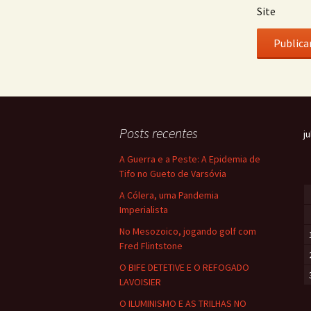
Site
Posts recentes
j
A Guerra e a Peste: A Epidemia de
Tifo no Gueto de Varsóvia
A Cólera, uma Pandemia
Imperialista
No Mesozoico, jogando golf com
Fred Flintstone
O BIFE DETETIVE E O REFOGADO
LAVOISIER
O ILUMINISMO E AS TRILHAS NO