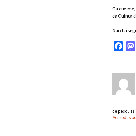
Ou queime,
da Quinta d
Não há seg
Fa
ce
b
o
o
k
de pesquisa 
Ver todos p