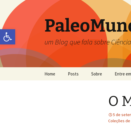
PaleoMun
Abrir a barra de ferramentas
um Blog que fala sobre Ciência
Home
Posts
Sobre
Entre em
Carolina Zabini
O 
Flávia Callefo
Frésia S. Ricardi-Branco
5 de sete
Coleções de 
Jefferson Picanço