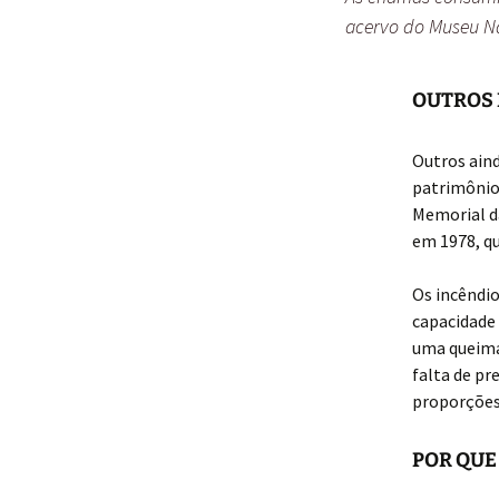
acervo do Museu Na
OUTROS 
Outros aind
patrimônio 
Memorial d
em 1978, qu
Os incêndio
capacidade
uma queimad
falta de p
proporções
POR QUE