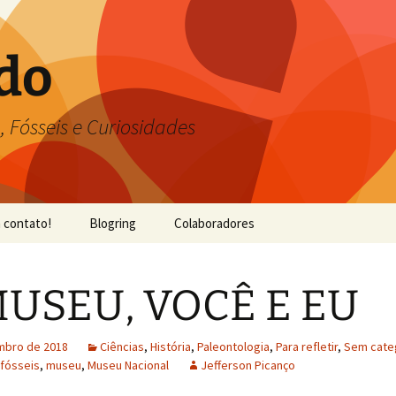
do
, Fósseis e Curiosidades
 contato!
Blogring
Colaboradores
MUSEU, VOCÊ E EU
mbro de 2018
Ciências
,
História
,
Paleontologia
,
Para refletir
,
Sem cate
fósseis
,
museu
,
Museu Nacional
Jefferson Picanço