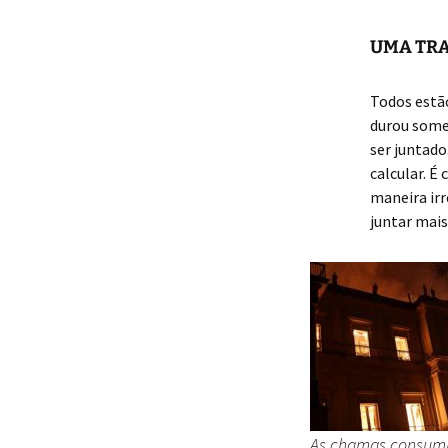
Rafael Faria
UMA TR
Todos estão
durou some
ser juntad
calcular. 
maneira ir
juntar mais
As chamas consumi