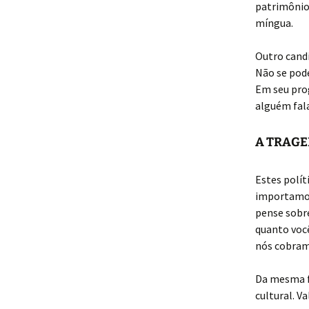
patrimônio.
míngua.
Outro candi
Não se pode
Em seu prog
alguém fala
A TRAGE
Estes polít
importamos,
pense sobr
quanto voc
nós cobramo
Da mesma fo
cultural. V