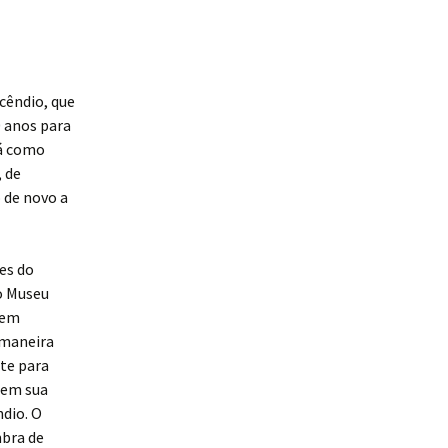
cêndio, que
 anos para
há como
 de
 de novo a
es do
o Museu
sem
 maneira
te para
, em sua
dio. O
mbra de