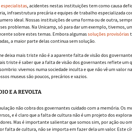
especialistas
, acidentes nestas instituições tem como causa defi
a, infraestrutura precária e equipes de trabalho especializada 
numero ideal. Nossas instituições de uma forma ou de outra, sem
sses problemas. Na Unicamp, só para dar um exemplo, tivemos, u
recente sobre estes temas. Embora algumas
soluções provisórias
t
adas, a maior parte delas continua sem solução.
e deixa mais triste não é a aparente falta de visão dos governante
is triste é saber que a falta de visão dos governantes reflete um 
sombrio: vivemos numa sociedade inculta e que não vê um valor na
ossos museus são poucos, precários e vazios.
DIO E A REVOLTA
pulação não cobra dos governantes cuidado com a memória. Os m
ersos, e é claro que a falta de cultura não é um projeto dos explor
adores. Mas é importante salientar que somos sim, por ação ou o
or falta de cultura, não se importa em fazer dela um valor. Este cí