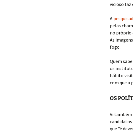
vicioso faz
A
pesquisad
pelas chama
no próprio 
As imagens
fogo.
Quem sabe 
os institut
hábito visi
com que a 
OS POLÍ
Vi também
candidatos 
que “é dev