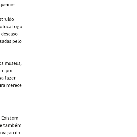
 queime.
struído
coloca fogo
 descaso.
sadas pelo
os museus,
ham por
sa fazer
ura merece.
. Existem
sse também
ervação do