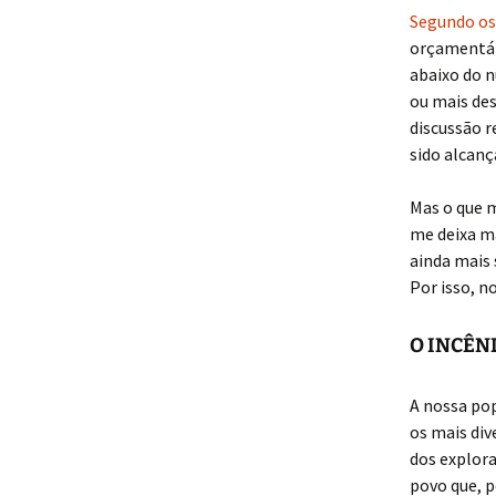
Segundo os 
orçamentári
abaixo do 
ou mais de
discussão 
sido alcanç
Mas o que m
me deixa ma
ainda mais 
Por isso, n
O INCÊN
A nossa po
os mais div
dos explor
povo que, p