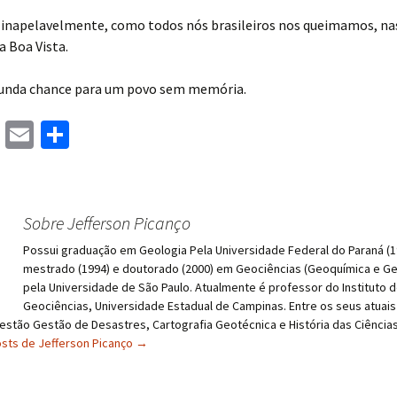
 inapelavelmente, como todos nós brasileiros nos queimamos, n
a Boa Vista.
unda chance para um povo sem memória.
M
E
S
as
m
h
to
ai
ar
d
l
e
Sobre Jefferson Picanço
o
Possui graduação em Geologia Pela Universidade Federal do Paraná (1
n
mestrado (1994) e doutorado (2000) em Geociências (Geoquímica e Ge
pela Universidade de São Paulo. Atualmente é professor do Instituto 
Geociências, Universidade Estadual de Campinas. Entre os seus atuais
estão Gestão de Desastres, Cartografia Geotécnica e História das Ciências
osts de Jefferson Picanço
→