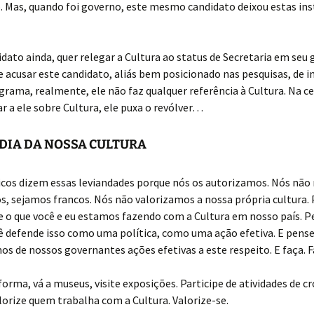
 Mas, quando foi governo, este mesmo candidato deixou estas ins
dato ainda, quer relegar a Cultura ao status de Secretaria em seu 
 acusar este candidato, aliás bem posicionado nas pesquisas, de i
rama, realmente, ele não faz qualquer referência à Cultura. Na ce
r a ele sobre Cultura, ele puxa o revólver…
DIA DA NOSSA CULTURA
icos dizem essas leviandades porque nós os autorizamos. Nós não
 sejamos francos. Nós não valorizamos a nossa própria cultura. P
e o que você e eu estamos fazendo com a Cultura em nosso país. P
ê defende isso como uma política, como uma ação efetiva. E pens
s de nossos governantes ações efetivas a este respeito. E faça. 
rma, vá a museus, visite exposições. Participe de atividades de 
alorize quem trabalha com a Cultura. Valorize-se.