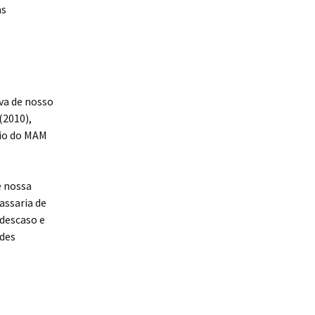
as
va de nosso
(2010),
dio do MAM
é nossa
assaria de
 descaso e
ndes