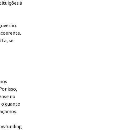
tituições à
governo.
ncoerente.
rta, se
 nos
or isso,
ense no
e o quanto
Façamos.
crowfunding