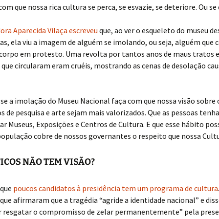
 com que nossa rica cultura se perca, se esvazie, se deteriore. Ou se
ora Aparecida Vilaça escreveu
que, ao ver o esqueleto do museu de
s, ela viu a imagem de alguém se imolando, ou seja, alguém que 
corpo em protesto. Uma revolta por tantos anos de maus tratos e
 que circularam eram cruéis, mostrando as cenas de desolação cau
se a imolação do Museu Nacional faça com que nossa visão sobre 
os de pesquisa e arte sejam mais valorizados. Que as pessoas ten
tar Museus, Exposições e Centros de Cultura. E que esse hábito pos
população cobre de nossos governantes o respeito que nossa Cult
TICOS NÃO TEM VISÃO?
 que
poucos candidatos à presidência tem um programa de cultura
que afirmaram que a tragédia “agride a identidade nacional” e di
er resgatar o compromisso de zelar permanentemente” pela pres