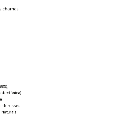
as chamas
989),
otectônica)
de
 interesses
 Naturais.