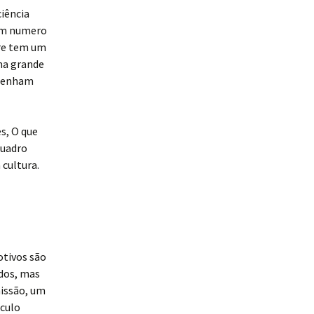
ciência
com numero
pre tem um
ma grande
enham
s, O que
quadro
 cultura.
otivos são
ados, mas
missão, um
rculo