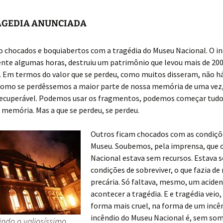
AGEDIA ANUNCIADA
 chocados e boquiabertos com a tragédia do Museu Nacional. O in
nte algumas horas, destruiu um patrimônio que levou mais de 200
o. Em termos do valor que se perdeu, como muitos disseram, não 
É como se perdêssemos a maior parte de nossa memória de uma vez,
recuperável. Podemos usar os fragmentos, podemos começar tudo
 memória. Mas a que se perdeu, se perdeu.
Outros ficam chocados com as condiçõ
Museu. Soubemos, pela imprensa, que 
Nacional estava sem recursos. Estava 
condições de sobreviver, o que fazia de
precária. Só faltava, mesmo, um aciden
acontecer a tragédia. E e tragédia veio
forma mais cruel, na forma de um incên
incêndio do Museu Nacional é, sem so
ndo o valiosíssimo