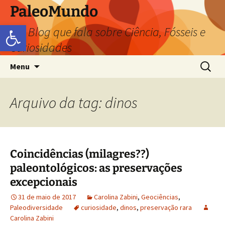
PaleoMundo
Abrir a barra de ferramentas
um Blog que fala sobre Ciência, Fósseis e
Curiosidades
Menu
Arquivo da tag: dinos
Coincidências (milagres??)
paleontológicos: as preservações
excepcionais
31 de maio de 2017
Carolina Zabini
,
Geociências
,
Paleodiversidade
curiosidade
,
dinos
,
preservação rara
Carolina Zabini