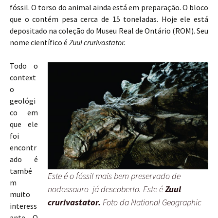
fóssil. O torso do animal ainda está em preparação. O bloco
que o contém pesa cerca de 15 toneladas. Hoje ele está
depositado na coleção do Museu Real de Ontário (ROM). Seu
nome científico é
Zuul crurivastator.
Todo o
context
o
geológi
co em
que ele
foi
encontr
ado é
també
Este é o fóssil mais bem preservado de
m
nodossauro já descoberto. Este é
Zuul
muito
crurivastator.
Foto da National Geographic
interess
ante. O