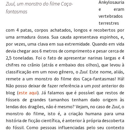
Ankylosauria
Zuul, um monstro do filme Caça-
e eram
fantasmas
vertebrados
terrestres
com 4 patas, corpos achatados, longos e recobertos por
uma armadura óssea. Sua cauda apresentava espinhos, e,
por vezes, uma clava em sua extremidade. Quando em vida
devia chegar aos 6 metros de comprimento e pesar cerca de
2,5 toneladas. Foi o fato de apresentar narinas largas e 4
chifres no crânio (atrás e embaixo dos olhos), que levou à
classificação em um novo gênero, o
Zuul
. Este nome, aliás,
remete a um monstro do filme dos Caça-fantasmas! Há!
Não posso deixar de fazer referência a um
post
anterior do
blog (
este aqui
). Já falamos que é possível que restos de
fósseis de grandes tamanhos tenham dado origem às
lendas dos dragões, não é mesmo? Vejam, no caso de
Zuul
, o
monstro do filme, isto é, a criação humana para uma
história de ficção científica, é anterior à própria descoberta
do fóssil. Como pessoas influenciadas pelo seu contexto