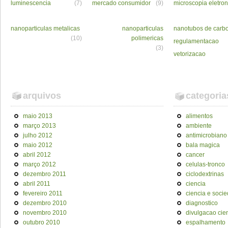
luminescencia
(7)
mercado consumidor
(9)
microscopia eletron
nanoparticulas metalicas
nanoparticulas
nanotubos de carb
(10)
polimericas
regulamentacao
(3)
vetorizacao
arquivos
categoria
maio 2013
alimentos
março 2013
ambiente
julho 2012
antimicrobiano
maio 2012
bala magica
abril 2012
cancer
março 2012
celulas-tronco
dezembro 2011
ciclodextrinas
abril 2011
ciencia
fevereiro 2011
ciencia e soci
dezembro 2010
diagnostico
novembro 2010
divulgacao cien
outubro 2010
espalhamento