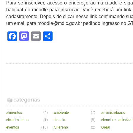
Para se inscrever, acesse o endereço acima citado e sig
habitual do moodle para inscrição. Você receberá um link 
cadastramento. Depois de clicar nesse link confirmando sua
um email para moodle@mdic.gov.br pedindo ingresso no GT 
Facebook
Mastodon
Email
Share
categorias
alimentos
(4)
ambiente
(7)
antimicrobiano
ciclodextrinas
(1)
ciencia
(5)
ciencia e sociedad
eventos
(13)
fullereno
(2)
Geral