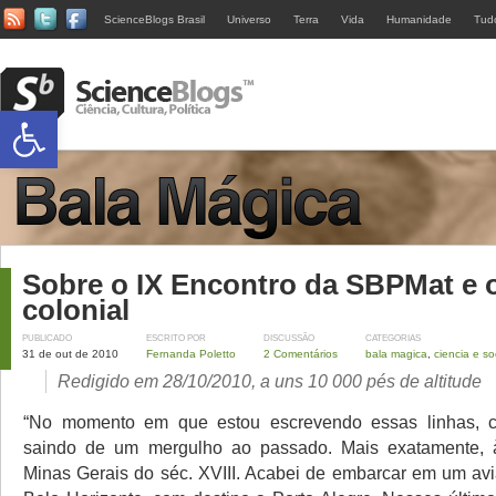
ScienceBlogs Brasil
Universo
Terra
Vida
Humanidade
Tud
Abrir a barra de ferramentas
Sobre o IX Encontro da SBPMat e 
colonial
PUBLICADO
ESCRITO POR
DISCUSSÃO
CATEGORIAS
31 de out de 2010
Fernanda Poletto
2 Comentários
bala magica
,
ciencia e s
Redigido em 28/10/2010, a uns 10 000 pés de altitude
“No momento em que estou escrevendo essas linhas, car
saindo de um mergulho ao passado. Mais exatamente, 
Minas Gerais do séc. XVIII. Acabei de embarcar em um avi