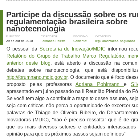
Participe da discussão sobre os r
regulamentação brasileira sobre
nanotecnologia
PUBLICADO
ESCRITO POR
DISCUSSÃO
CATEGORIAS
29 de out de 2010
Fernanda Poletto
Comente!
regulamentacao
,
seguranca
O pessoal da
Secretaria de Inovação/MDIC
informou rec
Relatório do Grupo de Trabalho Marco Regulatório
,
men
anterior deste blog
, está aberto à discussão na comuni
debates sobre nanotecnologia, que está disponibili
http://forumnano.mdic.gov.br
. O documento que é foco dessa
proposto pelas professoras
Adriana Pohlmann
e
Síl
apresentado em julho passado na II Reunião Plenária do F
Se você tem algo a contribuir a respeito desse assunto, se
seja com críticas, não perca a oportunidade de excercer s
palavras de Thiago de Oliveira Ribeiro, do Departament
Inovadoras (MDIC), “não é preciso ressaltar que é de gr
que os mais diversos setores e entidades interassados
opinião para que os próximos passos sejam definidos”.