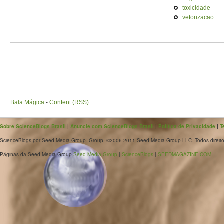
toxicidade
vetorizacao
Bala Mágica
-
Content (RSS)
Sobre ScienceBlogs Brasil
|
Anuncie com ScienceBlogs Brasil
|
Política de Privacidade
|
T
ScienceBlogs por Seed Media Group. Group. ©2006-2011 Seed Media Group LLC. Todos direito
Páginas da Seed Media Group
Seed Media Group
|
ScienceBlogs
|
SEEDMAGAZINE.COM