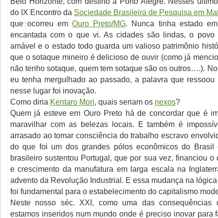
Belo Horizonte, com destino a Porto Alegre. Nesses últimos
do IX Encontro da
Sociedade Brasileira de Pesquisa em Mat
que ocorreu em
Ouro Preto/MG
. Nunca tinha estado em 
encantada com o que vi. As cidades são lindas, o povo
amável e o estado todo guarda um valioso patrimônio histó
que o sotaque mineiro é delicioso de ouvir (como já menci
não tenho sotaque, quem tem sotaque são os outros….). No
eu tenha mergulhado ao passado, a palavra que ressoou 
nesse lugar foi inovação.
Como diria
Kentaro Mori
, quais seriam os
nexos
?
Quem já esteve em Ouro Preto há de concordar que é im
maravilhar com as belezas locais. E também é impossíve
arrasado ao tomar consciência do trabalho escravo envolvi
do que foi um dos grandes pólos econômicos do Brasil c
brasileiro sustentou Portugal, que por sua vez, financiou 
e crescimento da manufatura em larga escala na Inglaterr
advento da Revolução Industrial. E essa mudança na lógic
foi fundamental para o estabelecimento do capitalismo mod
Neste nosso séc. XXI, como uma das consequências d
estamos inseridos num mundo onde é preciso inovar para 