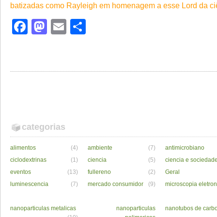
batizadas como Rayleigh em homenagem a esse Lord da ci
Facebook
Mastodon
Email
Share
categorias
alimentos
(4)
ambiente
(7)
antimicrobiano
ciclodextrinas
(1)
ciencia
(5)
ciencia e sociedad
eventos
(13)
fullereno
(2)
Geral
luminescencia
(7)
mercado consumidor
(9)
microscopia eletron
nanoparticulas metalicas
nanoparticulas
nanotubos de carb