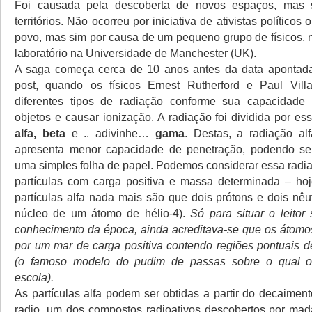
Foi causada pela descoberta de novos espaços, mas
territórios. Não ocorreu por iniciativa de ativistas políticos
povo, mas sim por causa de um pequeno grupo de físicos, 
laboratório na Universidade de Manchester (UK).
A saga começa cerca de 10 anos antes da data apontada 
post, quando os físicos Ernest Rutherford e Paul Villa
diferentes tipos de radiação conforme sua capacidade
objetos e causar ionização. A radiação foi dividida por es
alfa, beta
e .. adivinhe…
gama
. Destas, a radiação al
apresenta menor capacidade de penetração, podendo se
uma simples folha de papel. Podemos considerar essa rad
partículas com carga positiva e massa determinada – ho
partículas alfa nada mais são que dois prótons e dois nêu
núcleo de um átomo de hélio-4).
Só para situar o leitor
conhecimento da época, ainda acreditava-se que os átom
por um mar de carga positiva contendo regiões pontuais d
(o famoso modelo do pudim de passas sobre o qual o
escola).
As partículas alfa podem ser obtidas a partir do decaimen
radio, um dos compostos radioativos descobertos por mad