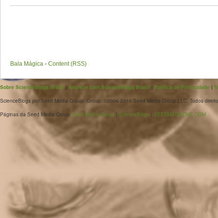
Bala Mágica
-
Content (RSS)
Sobre ScienceBlogs Brasil
|
Anuncie com ScienceBlogs Brasil
|
Política de Privacidade
|
T
ScienceBlogs por Seed Media Group. Group. ©2006-2011 Seed Media Group LLC. Todos direito
Páginas da Seed Media Group
Seed Media Group
|
ScienceBlogs
|
SEEDMAGAZINE.COM