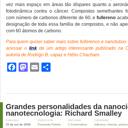
vez mais espaço em áreas tão díspares quanto a aeronáu
fotodinâmica contra o câncer. Compostos semelhantes f
com número de carbonos diferente de 60, e
fullereno
acab
designação de toda essa família de compostos, e não ap
com 60 átomos de carbono.
Para quem quiser saber mais sobre fullerenos e nanotubos 
acessar o
link
de um artigo interessante publicado na C
autoria de Rodrigo B. capaz e Hélio Chacham.
Facebook
Mastodon
Email
Share
Grandes personalidades da nanoci
nanotecnologia: Richard Smalley
PUBLICADO
ESCRITO POR
DISCUSSÃO
CATEGORIAS
25 de out de 2009
Fernanda Poletto
2 Comentários
fullereno
,
historia
,
person