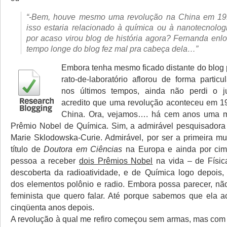
“-Bem, houve mesmo uma revolução na China em 1
isso estaria relacionado à química ou à nanotecnolo
por acaso virou blog de história agora? Fernanda en
tempo longe do blog fez mal pra cabeça dela…”
Embora tenha mesmo ficado distante do blog
rato-de-laboratório aflorou de forma particu
nos últimos tempos, ainda não perdi o j
acredito que uma revolução aconteceu em 19
China. Ora, vejamos…. há cem anos uma 
Prêmio Nobel de Química. Sim, a admirável pesquisadora
Marie Sklodowska-Curie. Admirável, por ser a primeira mu
título de
Doutora em Ciências
na Europa e ainda por cim
pessoa a receber
dois Prêmios Nobel
na vida – de Físic
descoberta da radioatividade, e de Química logo depois,
dos elementos polônio e radio. Embora possa parecer, nã
feminista que quero falar. Até porque sabemos que ela 
cinqüenta anos depois.
A revolução à qual me refiro começou sem armas, mas com