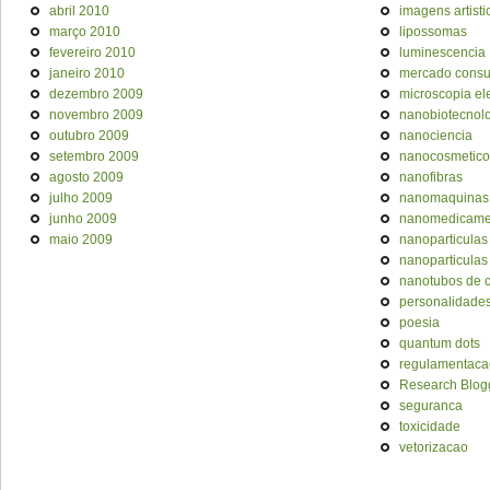
abril 2010
imagens artisti
março 2010
lipossomas
fevereiro 2010
luminescencia
janeiro 2010
mercado cons
dezembro 2009
microscopia el
novembro 2009
nanobiotecnol
outubro 2009
nanociencia
setembro 2009
nanocosmetico
agosto 2009
nanofibras
julho 2009
nanomaquinas
junho 2009
nanomedicame
maio 2009
nanoparticulas
nanoparticulas
nanotubos de 
personalidade
poesia
quantum dots
regulamentaca
Research Blog
seguranca
toxicidade
vetorizacao