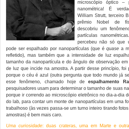
microscópio óptico – 
nanométrica! É verd
William Strutt, terceiro
prêmio Nobel de fí
descobriu um fenômeno
partículas nanométrica
percebeu não só que u
pode ser espalhado por nanopartículas (que é
quase
a m
refletido), mas também que a intensidade de luz espal
tamanho da nanopartícula e do ângulo de observação em 
de luz que incide na amostra. A partir desse princípio, foi 
porque o céu é azul (outra pergunta que todo mundo já se
esse fenômeno, chamado hoje de
espalhamento Ra
pesquisadores usam para determinar o tamanho de suas nan
porque ir correndo ao microscópio eletrônico no dia-a-dia d
do lab, para contar um monte de nanopartículas em uma fo
trabalhoso (às vezes passa-se um turno inteiro tirando fot
amostras) é bem mais caro.
Uma curiosidade
: duas crateras, uma em Marte e outr