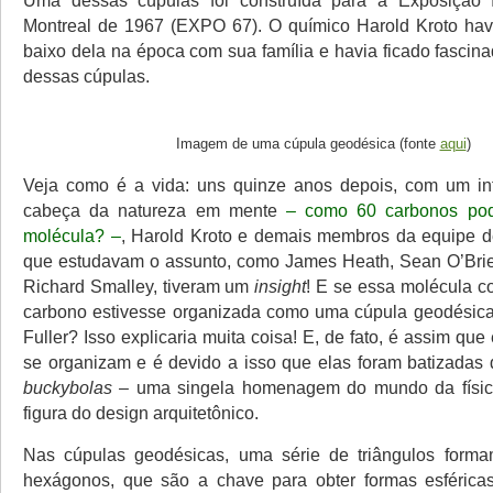
Uma dessas cúpulas foi construída para a Exposição I
Montreal de 1967 (EXPO 67). O químico Harold Kroto hav
baixo dela na época com sua família e havia ficado fasci
dessas cúpulas.
Imagem de uma cúpula geodésica (fonte
aqui
)
Veja como é a vida: uns quinze anos depois, com um int
cabeça da natureza em mente
– como 60 carbonos po
molécula? –
, Harold Kroto e demais membros da equipe d
que estudavam o assunto, como James Heath, Sean O’Brie
Richard Smalley, tiveram um
insight
! E se essa molécula 
carbono estivesse organizada como uma cúpula geodésica
Fuller? Isso explicaria muita coisa! E, de fato, é assim qu
se organizam e é devido a isso que elas foram batizadas
buckybolas
– uma singela homenagem do mundo da físic
figura do design arquitetônico.
Nas cúpulas geodésicas, uma série de triângulos form
hexágonos, que são a chave para obter formas esféricas