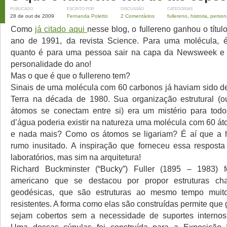
PUBLICADO
ESCRITO POR
DISCUSSÃO
CATEGORIAS
28 de out de 2009
Fernanda Poletto
2 Comentários
fullereno
,
historia
,
person
Como
já citado aqui
nesse blog, o fullereno ganhou o títu
ano de 1991, da revista Science. Para uma molécula, é
quanto é para uma pessoa sair na capa da Newsweek e 
personalidade do ano!
Mas o que é que o fullereno tem?
Sinais de uma molécula com 60 carbonos já haviam sido de
Terra na década de 1980. Sua organização estrutural (o
átomos se conectam entre si) era um mistério para tod
d’água poderia existir na natureza uma molécula com 60 á
e nada mais? Como os átomos se ligariam? É aí que a h
rumo inusitado. A inspiração que forneceu essa respost
laboratórios, mas sim na arquitetura!
Richard Buckminster (“Bucky”) Fuller (1895 – 1983) f
americano que se destacou por propor estruturas ch
geodésicas, que são estruturas ao mesmo tempo muit
resistentes. A forma como elas são construídas permite qu
sejam cobertos sem a necessidade de suportes internos