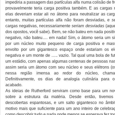
impediria a passagem das partículas alfa numa colisão de fr
provavelmente teria carga positiva também. E as cargas
elas deveriam estar ali no átomo para neutralizar as carg
entanto, muitas partículas alfa não foram desviadas, e
s
cargas negativas, necessariamente
seriam desviadas
(aque
dos opostos, você sabe). Bem, se não bateu em nada posit
negativo, não bateu…. em nada! Sim, o átomo seria um s
por um núcleo muito pequeno de carga positiva e mass
envolto por um gigantesco espaço onde estariam os el
negativa e um monte de ….. vazio. Tal qual uma bola de fu
um estádio, com apenas algumas centenas de pessoas nas
assim seria um átomo com seu núcleo e seus elétrons (o
nessa região imensa ao redor do núcleo, chamada
Definitivamente, os dias de analogia culinária para
acabado.
As ideias de Rutherford serviram como base para um no
sobre a estrutura da matéria. Desde então, tivemo
descobertas espantosas, e um salto gigantesco no âmbi
motivo mais que suficiente para um ano inteiro de celebra
como descobrir tudo e nada onde menos se esperava fez to