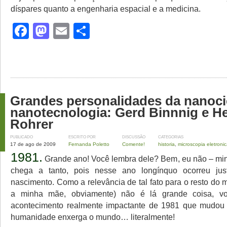
díspares quanto a engenharia espacial e a medicina.
Facebook
Mastodon
Email
Share
Grandes personalidades da nanoci
nanotecnologia: Gerd Binnnig e He
Rohrer
PUBLICADO
ESCRITO POR
DISCUSSÃO
CATEGORIAS
17 de ago de 2009
Fernanda Poletto
Comente!
historia
,
microscopia eletroni
1981.
Grande ano! Você lembra dele? Bem, eu não – mi
chega a tanto, pois nesse ano longínquo ocorreu ju
nascimento. Como a relevância de tal fato para o resto do
a minha mãe, obviamente) não é lá grande coisa, vo
acontecimento realmente impactante de 1981 que mudou
humanidade enxerga o mundo… literalmente!