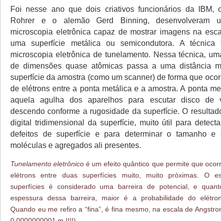
Foi nesse ano que dois criativos funcionários da IBM, 
Rohrer e o alemão Gerd Binning, desenvolveram u
microscopia eletrônica capaz de mostrar imagens na esc
uma superfície metálica ou semicondutora. A técnica 
microscopia eletrônica de tunelamento. Nessa técnica, um
de dimensões quase atômicas passa a uma distância m
superfície da amostra (como um scanner) de forma que ocor
de elétrons entre a ponta metálica e a amostra. A ponta m
aquela agulha dos aparelhos para escutar disco de v
descendo conforme a rugosidade da superfície. O result
digital tridimensional da superfície, muito útil para detec
defeitos de superfície e para determinar o tamanho e
moléculas e agregados ali presentes.
Tunelamento eletrônico
é um efeito quântico que permite que ocor
elétrons entre duas superfícies muito, muito próximas. O 
superfícies é considerado uma barreira de potencial, e quant
espessura dessa barreira, maior é a probabilidade do elétron
Quando eu me refiro a “fina”, é fina mesmo, na escala de Angstron
0,0000000001 m !!!!).