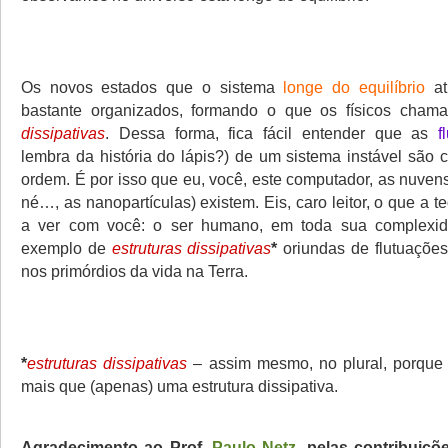
Os novos estados que o sistema
longe do equilíbrio
at
bastante organizados, formando o que os físicos cha
dissipativas
. Dessa forma, fica fácil entender que as
f
lembra da história do lápis?) de um sistema instável são 
ordem. É por isso que eu, você, este computador, as nuvens
né…, as nanopartículas) existem. Eis, caro leitor, o que a t
a ver com você: o ser humano, em toda sua complexi
exemplo de
estruturas dissipativas
*
oriundas de flutuações
nos primórdios da vida na Terra.
*
estruturas dissipativas
– assim mesmo, no plural, porque
mais que (apenas) uma estrutura dissipativa.
Agradecimento ao Prof.
Paulo Netz
, pelas contribuiçõe