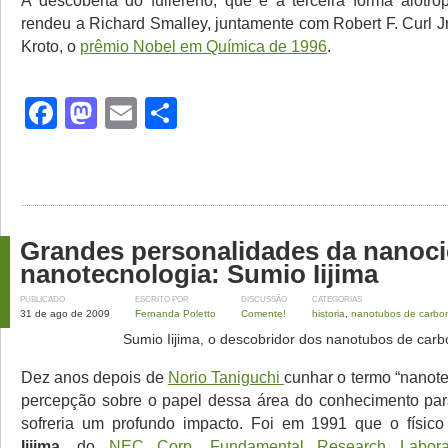
A descoberta do fullereno, que é a terceira forma alotró
rendeu a Richard Smalley, juntamente com Robert F. Curl Jr
Kroto, o
prêmio Nobel em Química de 1996
.
Facebook
Mastodon
Email
Share
Grandes personalidades da nanoci
nanotecnologia: Sumio Iijima
PUBLICADO
ESCRITO POR
DISCUSSÃO
CATEGORIAS
31 de ago de 2009
Fernanda Poletto
Comente!
historia
,
nanotubos de carbo
Sumio Iijima, o descobridor dos nanotubos de car
Dez anos depois de
Norio Taniguchi
cunhar o termo “nanote
percepção sobre o papel dessa área do conhecimento pa
sofreria um profundo impacto. Foi em 1991 que o físic
Iijima,
do
NEC Corp. Fundamental Research Laborat