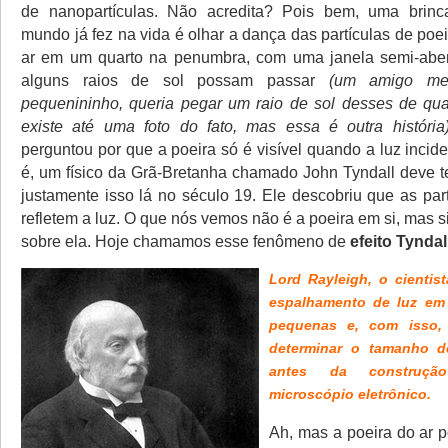
de nanopartículas. Não acredita? Pois bem, uma brinc
mundo já fez na vida é olhar a dança das partículas de po
ar em um quarto na penumbra, com uma janela semi-abe
alguns raios de sol possam passar
(um amigo me
pequenininho, queria pegar um raio de sol desses de qu
existe até uma foto do fato, mas essa é outra história
perguntou por que a poeira só é visível quando a luz incid
é, um físico da Grã-Bretanha chamado John Tyndall deve t
justamente isso lá no século 19. Ele descobriu que as par
refletem a luz. O que nós vemos não é a poeira em si, mas si
sobre ela. Hoje chamamos esse fenômeno de
efeito Tyndal
Lord Rayleigh, o cientis
espalhamento de luz em 
pequenas e, com isso, 
determinar o tamanho d
antes da construçã
microscópio eletrônico.
Ah, mas a poeira do ar p