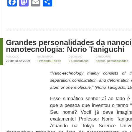
Facebook
Mastodon
Email
Share
Grandes personalidades da nanoci
nanotecnologia: Norio Taniguchi
PUBLICADO
ESCRITO POR
DISCUSSÃO
CATEGORIAS
22 de jul de 2009
Fernanda Poletto
2 Comentários
historia
,
personalidades
“Nano-technology mainly consists of t
separation, consolidation, and deformation 
atom or one molecule.” (Norio Taniguchi, 1
Esse simpático senhor aí ao lado 
que a pessoa que inventou o termo “
Seu nome? Você já deve imagina
exatamente! Professor Norio Taniguc
Atuando na Tokyo Science Univers