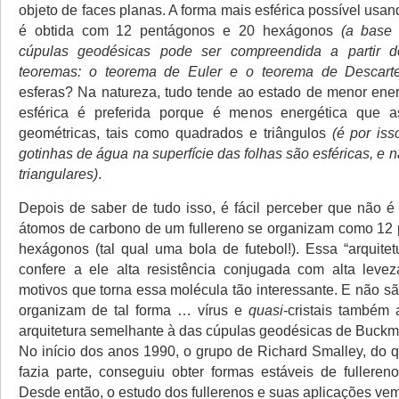
objeto de faces planas. A forma mais esférica possível usan
é obtida com 12 pentágonos e 20 hexágonos
(a base
cúpulas geodésicas pode ser compreendida a partir 
teoremas: o teorema de Euler e o teorema de Descarte
esferas? Na natureza, tudo tende ao estado de menor ener
esférica é preferida porque é menos energética que a
geométricas, tais como quadrados e triângulos
(é por iss
gotinhas de água na superfície das folhas são esféricas, e
triangulares)
.
Depois de saber de tudo isso, é fácil perceber que não é
átomos de carbono de um fullereno se organizam como 12
hexágonos (tal qual uma bola de futebol!). Essa “arquitet
confere a ele alta resistência conjugada com alta leve
motivos que torna essa molécula tão interessante. E não s
organizam de tal forma … vírus e
quasi
-cristais também
arquitetura semelhante à das cúpulas geodésicas de Buckmin
No início dos anos 1990, o grupo de Richard Smalley, do q
fazia parte, conseguiu obter formas estáveis de fullereno
Desde então, o estudo dos fullerenos e suas aplicações v