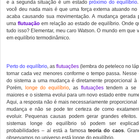
e a segunda situação é um estado
próximo do equilíbrio
você deu nada mais é que uma força externa atuando no 
acaba causando sua movimentação. A mudança gerada p
uma
flutuação
em relação ao estado de equilíbrio. Onde 
tudo isso? Elementar, meu caro Watson. O mundo em que 
em equilíbrio termodinâmico.
Perto do equilíbrio
, as
flutuações
(lembra do peteleco no láp
tornar cada vez menores conforme o tempo passa. Nesse 
do sistema a uma mudança é diretamente proporcional à 
Porém,
longe do equilíbrio
, as
flutuações
tendem a se 
maiores e o sistema evolui para um novo estado entre nume
Aqui, a resposta não é mais necessariamente proporcional 
mudança e não se pode ter certeza de como exatament
evoluir. Pequenas causas podem gerar grandes efeitos.
sistemas longe do equilíbrio só podem ser explicad
probabilidades – aí está a famosa
teoria do caos
. Gran
observamos no universo está longe do equilíbrio.