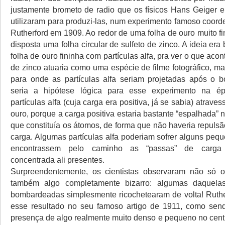
justamente brometo de radio que os físicos Hans Geiger 
utilizaram para produzi-las, num experimento famoso coord
Rutherford em 1909. Ao redor de uma folha de ouro muito f
disposta uma folha circular de sulfeto de zinco. A ideia era
folha de ouro fininha com partículas alfa, pra ver o que acon
de zinco atuaria como uma espécie de filme fotográfico, m
para onde as partículas alfa seriam projetadas após o 
seria a hipótese lógica para esse experimento na é
partículas alfa (cuja carga era positiva, já se sabia) atrave
ouro, porque a carga positiva estaria bastante “espalhada” 
que constituía os átomos, de forma que não haveria repulsão
carga. Algumas partículas alfa poderiam sofrer alguns peq
encontrassem pelo caminho as “passas” de carga 
concentrada ali presentes.
Surpreendentemente, os cientistas observaram não só 
também algo completamente bizarro: algumas daquelas 
bombardeadas simplesmente ricochetearam de volta! Ruther
esse resultado no seu famoso artigo de 1911, como sen
presença de algo realmente muito denso e pequeno no cent