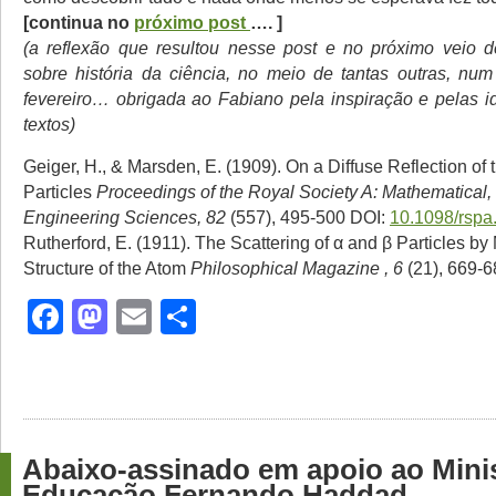
[continua no
próximo post
…. ]
(a reflexão que resultou nesse post e no próximo veio 
sobre história da ciência, no meio de tantas outras, nu
fevereiro… obrigada ao Fabiano pela inspiração e pelas i
textos)
Geiger, H., & Marsden, E. (1909). On a Diffuse Reflection of
Particles
Proceedings of the Royal Society A: Mathematical,
Engineering Sciences, 82
(557), 495-500 DOI:
10.1098/rspa
Rutherford, E. (1911). The Scattering of α and β Particles by
Structure of the Atom
Philosophical Magazine , 6
(21), 669-6
Facebook
Mastodon
Email
Share
Abaixo-assinado em apoio ao Mini
Educação Fernando Haddad