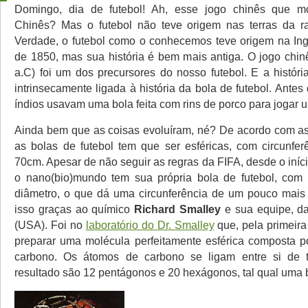
Domingo, dia de futebol! Ah, esse jogo chinês que 
Chinês? Mas o futebol não teve origem nas terras da ra
Verdade, o futebol como o conhecemos teve origem na Ingla
de 1850, mas sua história é bem mais antiga. O jogo chi
a.C) foi um dos precursores do nosso futebol. E a históri
intrinsecamente ligada à história da bola de futebol. Antes
índios usavam uma bola feita com rins de porco para jogar 
Ainda bem que as coisas evoluíram, né? De acordo com as
as bolas de futebol tem que ser esféricas, com circunfer
70cm. Apesar de não seguir as regras da FIFA, desde o iní
o nano(bio)mundo tem sua própria bola de futebol, com
diâmetro, o que dá uma circunferência de um pouco mais
isso graças ao químico
Richard Smalley
e sua equipe, da
(USA). Foi no
laboratório do Dr. Smalley
que, pela primeira 
preparar uma molécula perfeitamente esférica composta 
carbono. Os átomos de carbono se ligam entre si de 
resultado são 12 pentágonos e 20 hexágonos, tal qual uma b