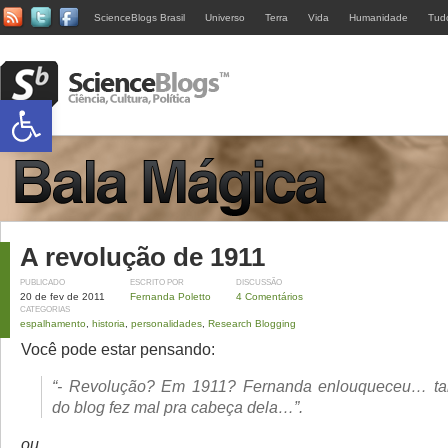
ScienceBlogs Brasil
Universo
Terra
Vida
Humanidade
Tud
Abrir a barra de ferramentas
A revolução de 1911
PUBLICADO
ESCRITO POR
DISCUSSÃO
20 de fev de 2011
Fernanda Poletto
4 Comentários
CATEGORIAS
espalhamento
,
historia
,
personalidades
,
Research Blogging
Você pode estar pensando:
“- Revolução? Em 1911? Fernanda enlouqueceu… ta
do blog fez mal pra cabeça dela…”.
ou