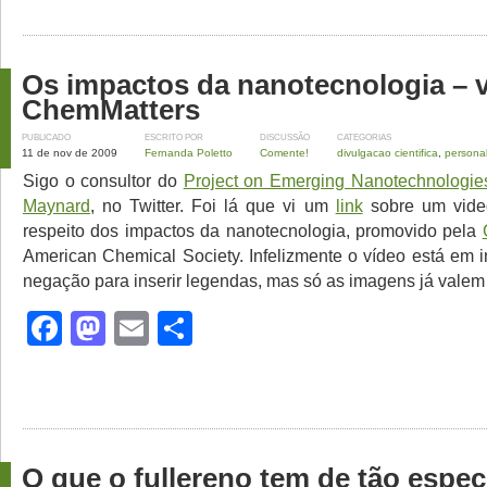
Os impactos da nanotecnologia – v
ChemMatters
PUBLICADO
ESCRITO POR
DISCUSSÃO
CATEGORIAS
11 de nov de 2009
Fernanda Poletto
Comente!
divulgacao cientifica
,
persona
Sigo o consultor do
Project on Emerging Nanotechnologi
Maynard
, no Twitter. Foi lá que vi um
link
sobre um video
respeito dos impactos da nanotecnologia, promovido pela
American Chemical Society. Infelizmente o vídeo está em 
negação para inserir legendas, mas só as imagens já valem 
Facebook
Mastodon
Email
Share
O que o fullereno tem de tão espec