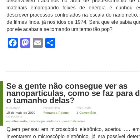
desenvolveu trabalhos na área de processamento de ul
materiais empregando feixes de energia e cunhou 
descrever processos controlados na escala do nanometro
de filmes finos, já nos idos de 1974. Será que ele sabia 
por ele acabaria se tornando um termo tão pop?
Facebook
Mastodon
Email
Share
Se a gente não consegue ver as
nanopartículas, como se faz para 
o tamanho delas?
PUBLICADO
ESCRITO POR
DISCUSSÃO
15 de maio de 2009
Fernanda Poletto
1 Comentário
CATEGORIAS
espalhamento
,
microscopia eletronica
,
personalidades
Quem pensou em microscópio eletrônico, acertou …. em 
inventarem o microscópio eletrônico, já era possível dete