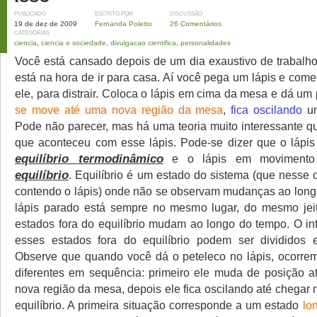
PUBLICADO
ESCRITO POR
DISCUSSÃO
19 de dez de 2009
Fernanda Poletto
26 Comentários
CATEGORIAS
ciencia
,
ciencia e sociedade
,
divulgacao cientifica
,
personalidades
Você está cansado depois de um dia exaustivo de trabalh
está na hora de ir para casa. Aí você pega um lápis e com
ele, para distrair. Coloca o lápis em cima da mesa e dá um 
se move até uma nova região da mesa
,
fica oscilando
um
Pode não parecer, mas há uma teoria muito interessante qu
que aconteceu com esse lápis. Pode-se dizer que o lápi
equilíbrio termodinâmico
e o lápis em moviment
equilíbrio
. Equilíbrio é um estado do sistema (que nesse
contendo o lápis) onde não se observam mudanças ao lon
lápis parado está sempre no mesmo lugar, do mesmo jeit
estados fora do equilíbrio mudam ao longo do tempo. O in
esses estados fora do equilíbrio podem ser divididos 
Observe que quando você dá o peteleco no lápis, ocorre
diferentes em sequência: primeiro ele muda de posição 
nova região da mesa, depois ele fica oscilando até chegar
equilíbrio. A primeira situação corresponde a um estado
lo