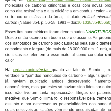
moléculas de carbono cilíndricas e ocas com novas prop
como alta resistência e alta eficiência em conduzir calor –
se tornou um clássico da área, intitulado
Helical microtu
carbon
(Nature 354, p. 56-58, 1991 – doi:
10.1038/354056a0
Esses fios nanométricos foram denominados
NANOTUBOS
Desde então ocorreu um boom sobre o assunto. As propri
dos nanotubos de carbono são causadas pela sua gigantes
comprimento e largura (de mais de 28 000 000 nm : 1 nm), 
cientistas se referirem a esse material como condutor
un
calor.
Há
certas controvérsias
quanto ao fato de Sumio Iiji
verdadeiro “pai” dos nanotubos de carbono – alguns quím
já haviam publicado artigos descrevendo filamen
nanométricos, mas que estes só haviam sido lidos por outr
isso não tiveram tanta repercussão. Brigas de paterni
inegável que Sumio Iijima foi o responsável pela tremen
assunto e por descrever as potencialidades dos nanotu
cujas possíveis aplicações vêm sendo pesquisadas até ho