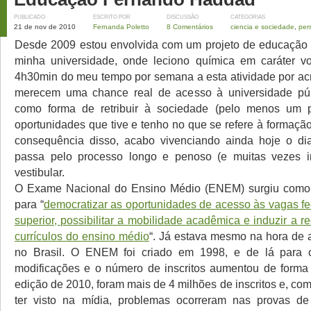
PUBLICADO
ESCRITO POR
DISCUSSÃO
CATEGORIAS
21 de nov de 2010
Fernanda Poletto
8 Comentários
ciencia e sociedade
,
per
Desde 2009 estou envolvida com um projeto de educação 
minha universidade, onde leciono química em caráter vo
4h30min do meu tempo por semana a esta atividade por acr
merecem uma chance real de acesso à universidade pú
como forma de retribuir à sociedade (pelo menos um 
oportunidades que tive e tenho no que se refere à formaçã
consequência disso, acabo vivenciando ainda hoje o di
passa pelo processo longo e penoso (e muitas vezes i
vestibular.
O Exame Nacional do Ensino Médio (ENEM) surgiu como
para “
democratizar as oportunidades de acesso às vagas fe
superior, possibilitar a mobilidade acadêmica e induzir a r
currículos do ensino médio
“. Já estava mesmo na hora de a
no Brasil. O ENEM foi criado em 1998, e de lá para c
modificações e o número de inscritos aumentou de forma s
edição de 2010, foram mais de 4 milhões de inscritos e, como
ter visto na mídia, problemas ocorreram nas provas d