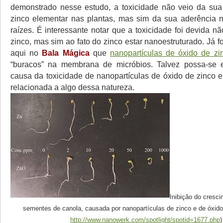
demonstrado nesse estudo, a toxicidade não veio da su
zinco elementar nas plantas, mas sim da sua aderência n
raízes. É interessante notar que a toxicidade foi devida 
zinco, mas sim ao fato do zinco estar nanoestruturado. Já fo
aqui no
Bala Mágica
que
nanopartículas de óxido de z
“buracos” na membrana de micróbios. Talvez possa-se 
causa da toxicidade de nanopartículas de óxido de zinco e
relacionada a algo dessa natureza.
Inibição do cresc
sementes de canola, causada por nanopartículas de zinco e de óxido 
http://www.nanowerk.com/spotlight/spotid=1677.php
)