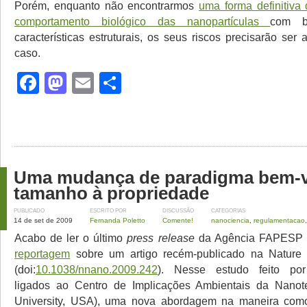
Porém, enquanto não encontrarmos
uma forma definitiva 
comportamento biológico das nanopartículas
com 
características estruturais, os seus riscos precisarão ser
caso.
Facebook
Mastodon
Email
Share
Uma mudança de paradigma bem-v
tamanho à propriedade
PUBLICADO
ESCRITO POR
DISCUSSÃO
CATEGORIAS
14 de set de 2009
Fernanda Poletto
Comente!
nanociencia
,
regulamentacao
Acabo de ler o último
press release
da Agência FAPESP e
reportagem
sobre um artigo recém-publicado na Nature
(doi:
10.1038/nnano.2009.242
). Nesse estudo feito por
ligados ao Centro de Implicações Ambientais da Nanot
University, USA), uma nova abordagem na maneira como