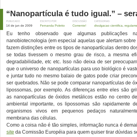
“Nanopartícula é tudo igual.” – se
PUBLICADO
ESCRITO POR
DISCUSSÃO
CATEGORIAS
14 de jun de 2009
Fernanda Poletto
Comente!
divulgacao cientifica
,
regulam
Eu tenho observado que algumas publicações n
nanobiotecnologia (em especial aquelas que alertam sobre 
fazem distinções entre os tipos de nanopartículas dentro d
se todas tivessem o mesmo grau de risco, a mesma ef
degradabilidade, etc etc. Isso não deixa de ser preocupan
que o universo de nanopartículas para uso biológico é vasto
e juntar tudo no mesmo balaio de gatos pode criar preconc
ser quebrados. Não se pode comparar nanopartículas de óx
lipossomas, por exemplo. As diferenças entre eles são gri
as nanopartículas de óxidos metálicos estão no centro 
ambiental importante, os lipossomas são rapidamente d
organismos vivos em pequenos pedaços naturalment
membrana das células.
Como a coisa não é tão simples, informação nunca é dem
site
da Comissão Européia para quem quiser tirar dúvidas so