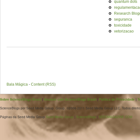
quantum dots
regulamentaca
Research Blog
seguranca
toxicidade
vetorizacao
Bala Mágica
-
Content (RSS)
Sobre ScienceBlogs Brasil
|
Anuncie com ScienceBlogs Brasil
|
Política de Privacidade
|
T
ScienceBlogs por Seed Media Group. Group. ©2006-2011 Seed Media Group LLC. Todos direito
Páginas da Seed Media Group
Seed Media Group
|
ScienceBlogs
|
SEEDMAGAZINE.COM