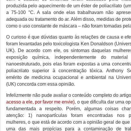
produzida pelo aquecimento de um éster de poliacrilato (um 
a 75-100 °C. A sala onde elas trabalhavam não apresen
adequada ou tratamento do ar. Além disso, medidas de prot
como o uso constante de máscara – não foram tomadas pel
O curioso é que dúvidas quanto às relações de causa e efe
foram levantadas pelo toxicologista Ken Donaldson (Univers
UK). De acordo com ele, os sintomas daquelas mulheres
exposição química, independentemente do materia
nanoestruturado, pois elas foram expostas a uma concentr
poliacrilato superior à concentração tóxica. Anthony S
emérito de medicina ocupacional e ambiental na Univers
(UK) concorda com essa opinião.
Infelizmente não pude avaliar o conteúdo completo do artig
acesso a ele, por favor me envie)
, o que dificulta dar uma op
fundamentada a respeito. Porém, algumas coisas ch
atenção: 1) nanopartículas foram encontradas nos 
mulheres, o que está de acordo com a opinião geral de que a
uma das mais propícias para a contaminação de tra