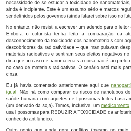
necessidade de se estudar a toxicidade de nanomateriais,
ainda é incipiente. Este é um assunto sério e marcos regu
ser definidos pelos governos (ainda falarei sobre isso no futu
No entanto, não resisti a escrever um adendo para o leitor
Embora o colunista tenha feito a comparação da atu
desconhecimento da toxicidade dos nanomateriais com aqu
descobridores da radioatividade – que manipulavam des
materiais radioativos e sentiram seus efeitos negativos no 
diria que no caso de nanomateriais a coisa não é tão preto
no caso de materiais radioativos. O cenário está mais pa
cinza.
Eu já havia comentado anteriormente aqui que
nanopart
igual
. Não há como comparar os riscos de nanotubos de
saúde humana com aqueles de lipossomas feitos basicame
(um derivado da soja). Temos, inclusive, um
medicamento
usa lipossomas para REDUZIR A TOXICIDADE da anfoteric
conhecido antifúngico.
Outro ponto que ainda gera conflitos (mesmo no meio