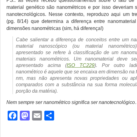
PS.: às vezes recebo questionamentos sobre o fato de 
material genético são nanométricos e por isso deveriam 
nanotecnológicos. Nesse contexto, reproduzo aqui um tre
(pg. 8/14) que determina a diferença entre nanomateria
dimensões nanométricas (sim, há diferença!)
Cabe salientar a diferença de conceitos entre um n
material nanoscópico (ou material nanométrico
apresentado se refere à classificação de um nanoma
materiais nanométricos. Um nanomaterial deve se
apresentado acima (
ISO TC229
). Por outro lad
nanométrico é aquele que se encaixa em dimensão na f
nm, mas não apresenta novas propriedades ou ap
comparados com a substância na sua forma molecul
porção da matéria).
Nem sempre ser nanométrico significa ser nanotecnológi
Facebook
Mastodon
Email
Share