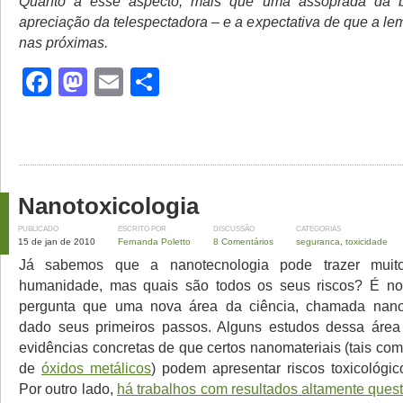
Quanto a esse aspecto, mais que uma assoprada da bl
apreciação da telespectadora – e a expectativa de que a le
nas próximas.
Facebook
Mastodon
Email
Share
Nanotoxicologia
PUBLICADO
ESCRITO POR
DISCUSSÃO
CATEGORIAS
15 de jan de 2010
Fernanda Poletto
8 Comentários
seguranca
,
toxicidade
Já sabemos que a nanotecnologia pode trazer muito
humanidade, mas quais são todos os seus riscos? É no
pergunta que uma nova área da ciência, chamada nanot
dado seus primeiros passos. Alguns estudos dessa áre
evidências concretas de que certos nanomateriais (tais co
de
óxidos metálicos
) podem apresentar riscos toxicológic
Por outro lado,
há trabalhos com resultados altamente ques