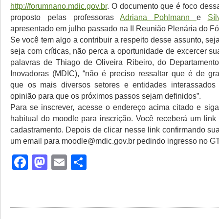
http://forumnano.mdic.gov.br
. O documento que é foco dessa
proposto pelas professoras
Adriana Pohlmann
e
Síl
apresentado em julho passado na II Reunião Plenária do F
Se você tem algo a contribuir a respeito desse assunto, se
seja com críticas, não perca a oportunidade de excercer s
palavras de Thiago de Oliveira Ribeiro, do Departament
Inovadoras (MDIC), “não é preciso ressaltar que é de gr
que os mais diversos setores e entidades interassados
opinião para que os próximos passos sejam definidos”.
Para se inscrever, acesse o endereço acima citado e sig
habitual do moodle para inscrição. Você receberá um link 
cadastramento. Depois de clicar nesse link confirmando sua
um email para moodle@mdic.gov.br pedindo ingresso no GT 
Facebook
Mastodon
Email
Share