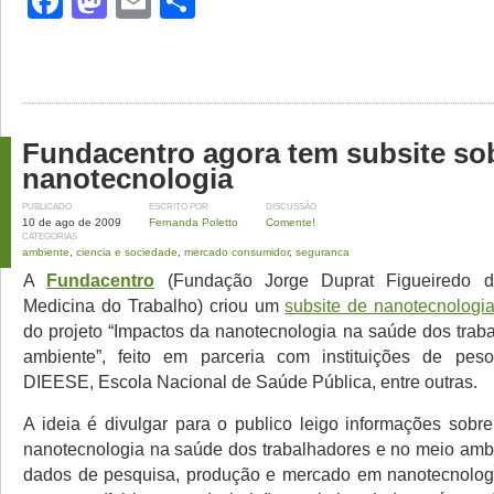
Facebook
Mastodon
Email
Share
Fundacentro agora tem subsite so
nanotecnologia
PUBLICADO
ESCRITO POR
DISCUSSÃO
10 de ago de 2009
Fernanda Poletto
Comente!
CATEGORIAS
ambiente
,
ciencia e sociedade
,
mercado consumidor
,
seguranca
A
Fundacentro
(Fundação Jorge Duprat Figueiredo 
Medicina do Trabalho) criou um
subsite de nanotecnologi
do projeto “Impactos da nanotecnologia na saúde dos trab
ambiente”, feito em parceria com instituições de pes
DIEESE, Escola Nacional de Saúde Pública, entre outras.
A ideia é divulgar para o publico leigo informações sobr
nanotecnologia na saúde dos trabalhadores e no meio am
dados de pesquisa, produção e mercado em nanotecnologi