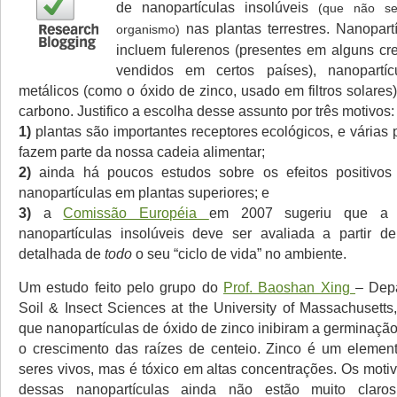
de nanopartículas insolúveis
(que não se
nas plantas terrestres. Nanopartí
organismo)
incluem fulerenos (presentes em alguns c
vendidos em certos países), nanopartí
metálicos (como o óxido de zinco, usado em filtros solare
carbono. Justifico a escolha desse assunto por três motivos:
1)
plantas são importantes receptores ecológicos, e várias p
fazem parte da nossa cadeia alimentar;
2)
ainda há poucos estudos sobre os efeitos positivos
nanopartículas em plantas superiores; e
3)
a
Comissão Européia
em 2007 sugeriu que a 
nanopartículas insolúveis deve ser avaliada a partir d
detalhada de
todo
o seu “ciclo de vida” no ambiente.
Um estudo feito pelo grupo do
Prof. Baoshan Xing
– Depa
Soil & Insect Sciences at the University of Massachusett
que nanopartículas de óxido de zinco inibiram a germinaçã
o crescimento das raízes de centeio. Zinco é um elemen
seres vivos, mas é tóxico em altas concentrações. Os moti
dessas nanopartículas ainda não estão muito cla