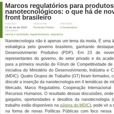
Marcos regulatórios para produtos
nanotecnológicos: o que há de no
front brasileiro
PUBLICADO
ESCRITO POR
DISCUSSÃO
21 de set de 2010
Fernanda Poletto
4 Comentários
CATEGORIAS
ciencia e sociedade
,
regulamentacao
,
seguranca
Nanotecnologia não é apenas um tema da moda. É uma á
estratégica pelo governo brasileiro, ganhando destaque
Desenvolvimento Produtivo (PDP). Em 23 de nove
representantes do governo, do setor privado e da acade
para a primeira reunião do Fórum de Competitividade de
iniciativa do Ministério do Desenvolvimento, Indústria e 
(MDIC). Quatro Grupos de Trabalho (GT) foram formados, c
discutir a inserção da nanotecnologia em 4 temáticas de in
Mercado, Marco Regulatório, Cooperação Internaciona
Recursos Humanos. O resultado dessas discussões, onde 
gargalos, oportunidades e desafios da nanotecnologia (
trabalho estão disponíveis na
página do MDIC
), pode vir a
na forma de novas Políticas Públicas com foco nessa 