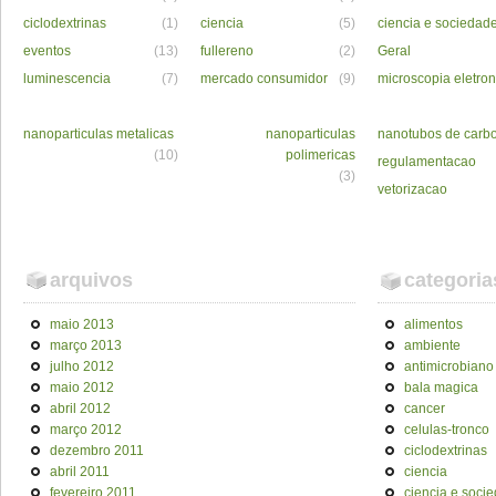
ciclodextrinas
(1)
ciencia
(5)
ciencia e sociedad
eventos
(13)
fullereno
(2)
Geral
luminescencia
(7)
mercado consumidor
(9)
microscopia eletron
nanoparticulas metalicas
nanoparticulas
nanotubos de carb
(10)
polimericas
regulamentacao
(3)
vetorizacao
arquivos
categoria
maio 2013
alimentos
março 2013
ambiente
julho 2012
antimicrobiano
maio 2012
bala magica
abril 2012
cancer
março 2012
celulas-tronco
dezembro 2011
ciclodextrinas
abril 2011
ciencia
fevereiro 2011
ciencia e soci