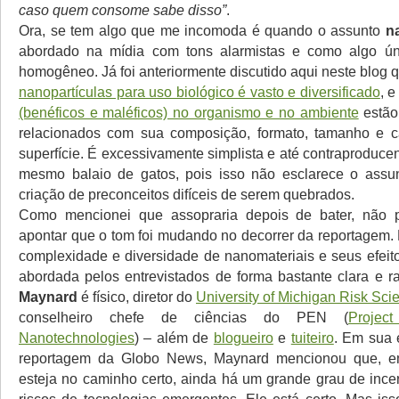
caso quem consome sabe disso”
.
Ora, se tem algo que me incomoda é quando o assunto
n
abordado na mídia com tons alarmistas e como algo ún
homogêneo. Já foi anteriormente discutido aqui neste blog 
nanopartículas para uso biológico é vasto e diversificado
, 
(benéficos e maléficos) no organismo e no ambiente
estão
relacionados com sua composição, formato, tamanho e ca
superfície. É excessivamente simplista e até contraproducen
mesmo balaio de gatos, pois isso não esclarece o assun
criação de preconceitos difíceis de serem quebrados.
Como mencionei que assopraria depois de bater, não 
apontar que o tom foi mudando no decorrer da reportagem.
complexidade e diversidade de nanomateriais e seus efei
abordada pelos entrevistados de forma bastante clara e r
Maynard
é físico, diretor do
University of Michigan Risk Sci
conselheiro chefe de ciências do PEN (
Projec
Nanotechnologies
) – além de
blogueiro
e
tuiteiro
. Em sua 
reportagem da Globo News, Maynard mencionou que, e
esteja no caminho certo, ainda há um grande grau de ince