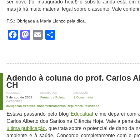
ser novo (foi inaugurado hoje!) o subsite ainda está em 
mas já há muito material legal sobre o assunto. Vale conferir
P.S.: Obrigada a Maria Lionzo pela dica.
Facebook
Mastodon
Email
Share
Adendo à coluna do prof. Carlos A
CH
PUBLICADO
ESCRITO POR
DISCUSSÃO
5 de ago de 2009
Fernanda Poletto
1 Comentário
CATEGORIAS
divulgacao cientifica
,
nanomedicamentos
,
seguranca
,
toxicidade
Estava passando pelo blog
Educatual
e me deparei com a
Carlos Alberto dos Santos na Ciência Hoje. Vale a pena 
última publicação
, que trata sobre o potencial de dano da 
ambiente e à saúde. Concordo completamente com o pro