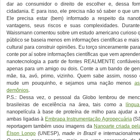
dar ao consumidor o direito de escolher e, dessa for
cidadania. E para isso, ele precisa não só saber o que um
Ele precisa estar (bem) informado a respeito da nanot
vantagens, seus riscos e suas complexidades. Durante 
Waissmann comentou sobre um estudo americano curioso q
público se baseia menos em informações científicas e mais
cultural para construir opiniões. Eu torço sinceramente para 
conte por aí sobre informações científicas que vem aprende
nanotecnologia a partir de fontes REALMENTE confiáveis
apenas para um amigo ou dois. Conte a um bando de gente
mãe, tia, avó, primo, vizinho. Quem sabe assim, nosso c
mude um pouquinho, e sejamos uma nação menos
as
demônios
.
P.S.: Dessa vez, o pessoal da Globo lembrou de menc
brasileiras de excelência na área, tais como a
língua
nanopelícula à base de proteína de milho para ajudar a c
ambas ligadas à
Embrapa Instrumentação Agropecuária
(Sã
reportagem também usou imagens da
Nanoarte criada pela
Élson Longo
(UNESP),
made in Brazil
e internacionalme