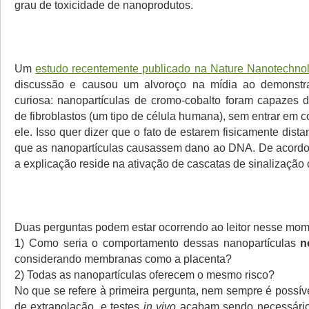
grau de toxicidade de nanoprodutos.
Um
estudo recentemente publicado na Nature Nanotechn
discussão e causou um alvoroço na mídia ao demonstr
curiosa: nanopartículas de cromo-cobalto foram capazes 
de fibroblastos (um tipo de célula humana), sem entrar em c
ele. Isso quer dizer que o fato de estarem fisicamente dist
que as nanopartículas causassem dano ao DNA. De acordo
a explicação reside na ativação de cascatas de sinalização c
Duas perguntas podem estar ocorrendo ao leitor nesse mom
1) Como seria o comportamento dessas nanopartículas
n
considerando membranas como a placenta?
2) Todas as nanopartículas oferecem o mesmo risco?
No que se refere à primeira pergunta, nem sempre é possíve
de extrapolação, e testes
in vivo
acabam sendo necessário