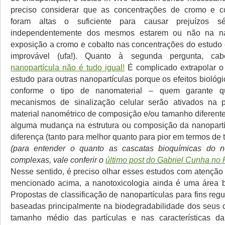
preciso considerar que as concentrações de cromo e cob
foram altas o suficiente para causar prejuízos s
independentemente dos mesmos estarem ou não na n
exposição a cromo e cobalto nas concentrações do estudo 
improvável (ufa!). Quanto à segunda pergunta, ca
nanopartícula não é tudo igual!
É complicado extrapolar o
estudo para outras nanopartículas porque os efeitos biológ
conforme o tipo de nanomaterial – quem garante 
mecanismos de sinalização celular serão ativados na
material nanométrico de composição e/ou tamanho diferent
alguma mudança na estrutura ou composição da nanopartí
diferença (tanto para melhor quanto para pior em termos de t
(para entender o quanto as cascatas bioquímicas do 
complexas, vale conferir o
último post do Gabriel Cunha n
Nesse sentido, é preciso olhar esses estudos com atenção
mencionado acima, a nanotoxicologia ainda é uma área b
Propostas de classificação de nanopartículas para fins regu
baseadas principalmente na biodegradabilidade dos seus
tamanho médio das partículas e nas características da 