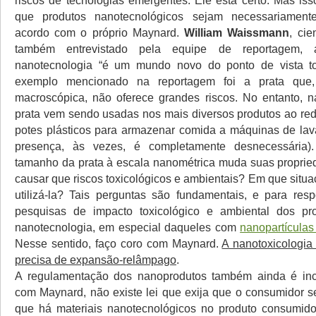
riscos de tecnologias emergentes. Ele está certo. Mas iss
que produtos nanotecnológicos sejam necessariament
acordo com o próprio Maynard.
William Waissmann
, cie
também entrevistado pela equipe de reportagem, 
nanotecnologia “é um mundo novo do ponto de vista to
exemplo mencionado na reportagem foi a prata que
macroscópica, não oferece grandes riscos. No entanto, n
prata vem sendo usadas nos mais diversos produtos ao re
potes plásticos para armazenar comida a máquinas de lav
presença, às vezes, é completamente desnecessária)
tamanho da prata à escala nanométrica muda suas proprie
causar que riscos toxicológicos e ambientais? Em que situ
utilizá-la? Tais perguntas são fundamentais, e para res
pesquisas de impacto toxicológico e ambiental dos pr
nanotecnologia, em especial daqueles com
nanopartículas 
Nesse sentido, faço coro com Maynard.
A nanotoxicologi
precisa de expansão-relâmpago
.
A regulamentação dos nanoprodutos também ainda é inc
com Maynard, não existe lei que exija que o consumidor s
que há materiais nanotecnológicos no produto consumido