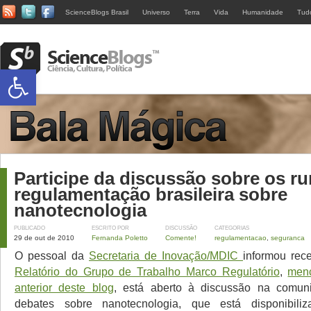
ScienceBlogs Brasil
Universo
Terra
Vida
Humanidade
Tud
Abrir a barra de ferramentas
Participe da discussão sobre os r
regulamentação brasileira sobre
nanotecnologia
PUBLICADO
ESCRITO POR
DISCUSSÃO
CATEGORIAS
29 de out de 2010
Fernanda Poletto
Comente!
regulamentacao
,
seguranca
O pessoal da
Secretaria de Inovação/MDIC
informou rec
Relatório do Grupo de Trabalho Marco Regulatório
,
men
anterior deste blog
, está aberto à discussão na comuni
debates sobre nanotecnologia, que está disponibili