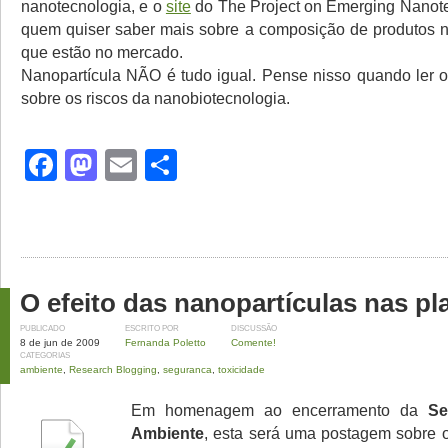
nanotecnologia, e o
site
do The Project on Emerging Nanot
quem quiser saber mais sobre a composição de produtos 
que estão no mercado.
Nanopartícula NÃO é tudo igual. Pense nisso quando ler o 
sobre os riscos da nanobiotecnologia.
Facebook
Mastodon
Email
Share
O efeito das nanopartículas nas pl
PUBLICADO
ESCRITO POR
DISCUSSÃO
8 de jun de 2009
Fernanda Poletto
Comente!
CATEGORIAS
ambiente
,
Research Blogging
,
seguranca
,
toxicidade
Em homenagem ao encerramento da
Se
Ambiente
, esta será uma postagem sobre os