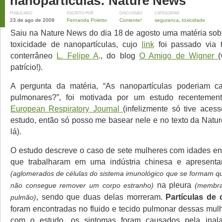
nanopartículas: Nature News
PUBLICADO
ESCRITO POR
DISCUSSÃO
CATEGORIAS
23 de ago de 2009
Fernanda Poletto
Comente!
seguranca
,
toxicidade
Saiu na Nature News do dia 18 de agosto uma matéria sob
toxicidade de nanopartículas, cujo
link
foi passado via t
conterrâneo
L. Felipe A
., do blog
O Amigo de Wigner
(
patrício!).
A pergunta da matéria, “As nanopartículas poderiam c
pulmonares?”, foi motivada por um estudo recentemen
European Respiratory Journal
(infelizmente só tive ace
estudo, então só posso me basear nele e no texto da Nat
lá).
O estudo descreve o caso de sete mulheres com idades en
que trabalharam em uma indústria chinesa e apresent
(aglomerados de células do sistema imunológico que se formam 
na pleura
não consegue remover um corpo estranho)
(membra
, sendo que duas delas morreram.
Partículas de
pulmão)
foram encontradas no fluido e tecido pulmonar dessas mul
com o estudo, os sintomas foram causados pela inal