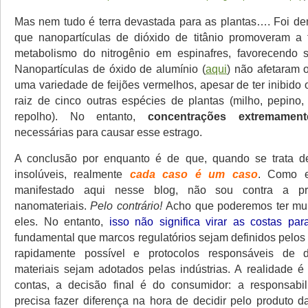
Mas nem tudo é terra devastada para as plantas…. Foi de
que nanopartículas de dióxido de titânio promoveram a 
metabolismo do nitrogênio em espinafres, favorecendo s
Nanopartículas de óxido de alumínio (
aqui
) não afetaram 
uma variedade de feijões vermelhos, apesar de ter inibido
raiz de cinco outras espécies de plantas (milho, pepino,
repolho). No entanto,
concentrações extremament
necessárias para causar esse estrago.
A conclusão por enquanto é de que, quando se trata de
insolúveis, realmente
cada caso é um caso
. Como e
manifestado aqui nesse blog, não sou contra a p
nanomateriais.
Pelo contrário!
Acho que poderemos ter mu
eles. No entanto,
isso não significa virar as costas pa
fundamental que marcos regulatórios sejam definidos pelos
rapidamente possível e protocolos responsáveis de 
materiais sejam adotados pelas indústrias. A realidade é
contas, a decisão final é do consumidor: a responsabil
precisa fazer diferença na hora de decidir pelo produto 