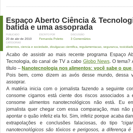
Espaço Aberto Ciência & Tecnolog
batida e uma assoprada
PUBLICADO
ESCRITO POR
DISCUSSÃO
20 de abr de 2010
Fernanda Poletto
3 Comentários
CATEGORIAS
alimentos
,
ciencia e sociedade
,
divulgacao cientifica
,
regulamentacao
,
seguranca
,
toxicidad
Acabo de assistir ao mais recente programa Espaço Ab
Tecnologia, do canal de TV a cabo
Globo News
. O tema? 
título –
Nanotecnologia nos alimentos: você sabe o qu
Pois bem, como dizem as avós desse mundo, dessa v
assoprar.
A matéria inicia com o jornalista fazendo a seguinte c
consome cigarros está ciente dos riscos associados a
consome alimentos nanotecnológicos não está. Eu e
jornalista quer chegar com essa comparação, mas não 
apontar o quão infeliz ela foi. Sim, infeliz porque acaba 
extrapolações e conclusões falaciosas, do tipo
“ciga
nanotecnológicos são tóxicos e perigosos, a diferença é