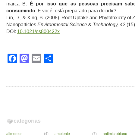
marca B.
É por isso que as pessoas precisam sab
consumindo
. E você, está preparado para decidir?
Lin, D., & Xing, B. (2008). Root Uptake and Phytotoxicity of
Nanoparticles
Environmental Science & Technology, 42
(15)
DOI:
10.1021/es800422x
Facebook
Mastodon
Email
Share
categorias
alimentos
(4)
ambiente
(7)
antimicrobiano