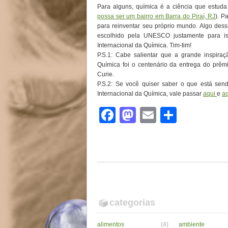
Para alguns, química é a ciência que estud
possa ser um bairro em Barra do Piraí, RJ
). P
para reinventar seu próprio mundo. Algo dess
escolhido pela UNESCO justamente para iss
Internacional da Química. Tim-tim!
P.S.1: Cabe salientar que a grande inspira
Química foi o centenário da entrega do prê
Curie.
P.S.2: Se você quiser saber o que está sen
Internacional da Química, vale passar
aqui
e
aq
Facebook
Mastodon
Email
Share
categorias
alimentos
(4)
ambiente