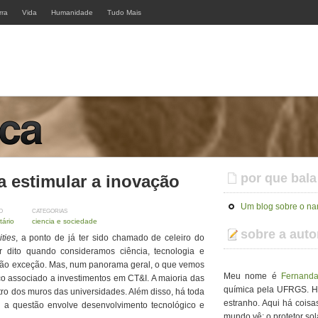
rra
Vida
Humanidade
Tudo Mais
por que bal
 estimular a inovação
Um blog sobre o n
O
CATEGORIAS
ário
ciencia e sociedade
sobre a auto
ties
, a ponto de já ter sido chamado de celeiro do
dito quando consideramos ciência, tecnologia e
 são exceção. Mas, num panorama geral, o que vemos
Meu nome é
Fernanda
co associado a investimentos em CT&I. A maioria das
química pela UFRGS. H
ntro dos muros das universidades. Além disso, há toda
estranho. Aqui há cois
 a questão envolve desenvolvimento tecnológico e
mundo vê: o protetor sol