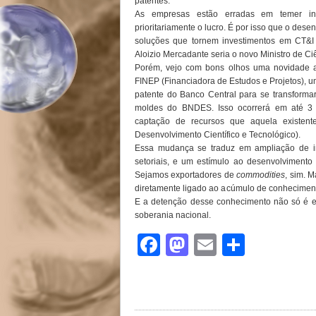
patentes.
As empresas estão erradas em temer in
prioritariamente o lucro. É por isso que o dese
soluções que tornem investimentos em CT&I
Aloizio Mercadante seria o novo Ministro de Ci
Porém, vejo com bons olhos uma novidade a
FINEP (Financiadora de Estudos e Projetos), 
patente do Banco Central para se transform
moldes do BNDES. Isso ocorrerá em até 3 a
captação de recursos que aquela existen
Desenvolvimento Científico e Tecnológico).
Essa mudança se traduz em ampliação de inc
setoriais, e um estímulo ao desenvolvimento 
Sejamos exportadores de
commodities
, sim. 
diretamente ligado ao acúmulo de conheciment
E a detenção desse conhecimento não só é e
soberania nacional.
Facebook
Mastodon
Email
Share