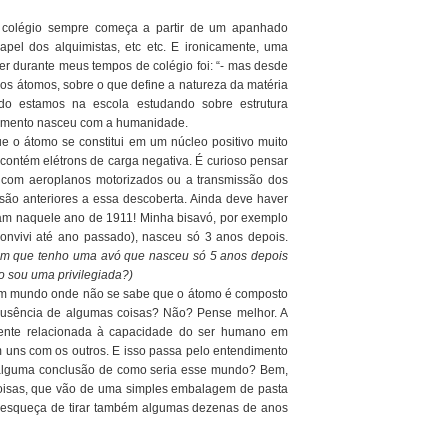
 colégio sempre começa a partir de um apanhado
 papel dos alquimistas, etc etc. E ironicamente, uma
er durante meus tempos de colégio foi: “- mas desde
os átomos, sobre o que define a natureza da matéria
do estamos na escola estudando sobre estrutura
cimento nasceu com a humanidade.
 o átomo se constitui em um núcleo positivo muito
ontém elétrons de carga negativa. É curioso pensar
s com aeroplanos motorizados ou a transmissão dos
, são anteriores a essa descoberta. Ainda deve haver
am naquele ano de 1911! Minha bisavó, por exemplo
convivi até ano passado), nasceu só 3 anos depois.
ém que tenho uma avó que nasceu só 5 anos depois
ão sou uma privilegiada?)
e um mundo onde não se sabe que o átomo é composto
 ausência de algumas coisas? Não? Pense melhor. A
mente relacionada à capacidade do ser humano em
 uns com os outros. E isso passa pelo entendimento
 alguma conclusão de como seria esse mundo? Bem,
 coisas, que vão de uma simples embalagem de pasta
o esqueça de tirar também algumas dezenas de anos