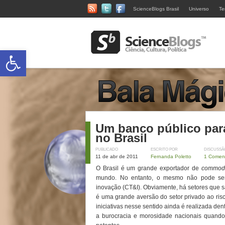
ScienceBlogs Brasil
Universo
Te
Abrir a barra de ferramentas
Um banco público para
no Brasil
PUBLICADO
ESCRITO POR
DISCUSSÃ
11 de abr de 2011
Fernanda Poletto
1 Coment
O Brasil é um grande exportador de
commodi
mundo. No entanto, o mesmo não pode ser 
inovação (CT&I). Obviamente, há setores que
é uma grande aversão do setor privado ao ris
iniciativas nesse sentido ainda é realizada de
a burocracia e morosidade nacionais quando