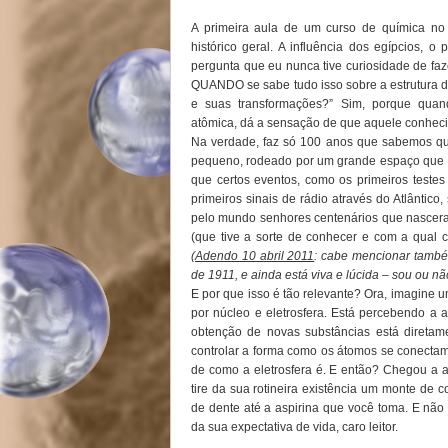
A primeira aula de um curso de química no
histórico geral. A influência dos egípcios, o
pergunta que eu nunca tive curiosidade de faz
QUANDO se sabe tudo isso sobre a estrutura d
e suas transformações?” Sim, porque quan
atômica, dá a sensação de que aquele conhe
Na verdade, faz só 100 anos que sabemos que
pequeno, rodeado por um grande espaço que c
que certos eventos, como os primeiros teste
primeiros sinais de rádio através do Atlântico
pelo mundo senhores centenários que nascer
(que tive a sorte de conhecer e com a qual 
(
Adendo 10 abril 2011
: cabe mencionar tamb
de 1911, e ainda está viva e lúcida – sou ou n
E por que isso é tão relevante? Ora, imagin
por núcleo e eletrosfera. Está percebendo a
obtenção de novas substâncias está direta
controlar a forma como os átomos se conectam
de como a eletrosfera é. E então? Chegou a
tire da sua rotineira existência um monte de
de dente até a aspirina que você toma. E nã
da sua expectativa de vida, caro leitor.