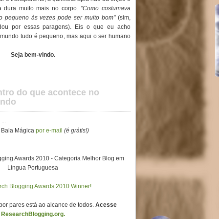
a dura muito mais no corpo.
“Como costumava
ito pequeno às vezes pode ser muito bom"
(sim,
ou por essas paragens). Eis o que eu acho
o)mundo tudo é pequeno, mas aqui o ser humano
Seja bem-vindo.
ntro do que acontece no
undo
o
...
do Bala Mágica
por e-mail
(é grátis!)
ging Awards 2010 - Categoria Melhor Blog em
Língua Portuguesa
 por pares está ao alcance de todos.
Acesse
ResearchBlogging.org.