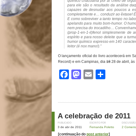
químico chacoalha por aí cheio de orgu
para ele são o resultado da análise daq
capazes de desnudar aos poucos a estr
completamente e… conduzir ao êxtase! É,
E como sobreviver a tanto tempo no lab
apelando para muito bom-humor. O humor 
nem precisa do trocadilho… Convenham
(prop-1-en-1-il)fenol simplesmente de a
espírito e para nosso deleite que a turm
humor químico expresso em 140 caracter
leitor (é nox mano!).”
O lançamento oficial do livro acontecerá em Sam
Record) e em Campinas, dia
18
28 de abril, à
Facebook
Mastodon
Email
Share
A celebração de 2011
PUBLICADO
ESCRITO POR
DISCUSSÃO
3 de abr de 2011
Fernanda Poletto
2 Comentá
[continuação do
post anterior
]