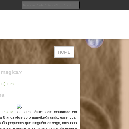
HOME
a mágica?
ano(bio)mundo
ra
 Poletto
, sou farmacêutica com doutorado em
á 8 anos observo o nano(bio)mundo, esse lugar
as tão pequenas que ninguém enxerga, mas todo
ar é transparente, a quimioterapia não dá enjoo e