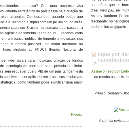
o remédio que se tom
vestimentos de risco? Ora, uma empresa visa
dizer meu pai, ser mu
nvolvimento estratégico do país passa pela criação de
Asimov também já and
 mais atraentes. Confesso que, quando soube que
fascinante: no nano(bi
ência e Tecnologia, fiquei com um pé um pouco atrás.
pode se tornar gigante.
presentada em Brasília na semana que passou: a
uma agência de fomento ligada ao MCT, recebeu carta
ar em um banco público de fomento à inovação, nos
nos, e tornará possível uma maior liberdade na
te hoje, atrelada ao FNDCT (Fundo Nacional de
fique por de
nano(bio)m
entivos fiscais para inovação, criação de fundos
de tecnologia de ponta no setor privado brasileiro.
Mas sem esquecer que o PIB de um país também está
Assine o Feed complet
o passível de ser aplicado em processos produtivos.
... ou receba os posts 
stratégica, como também pode significar uma maior
Prêmio Research Blog
Tweetar
A ciência revisada