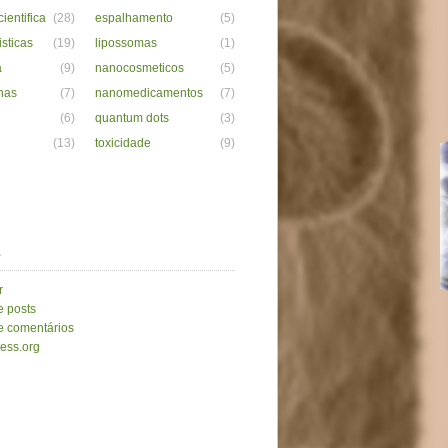
ientifica
(28)
espalhamento
(5)
isticas
(19)
lipossomas
(1)
a
(9)
nanocosmeticos
(5)
nas
(7)
nanomedicamentos
(7)
(6)
quantum dots
(3)
(13)
toxicidade
(9)
a
r
e posts
e comentários
ess.org