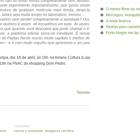
lho são só umas linhas completamente sem sentido,
uele experimento importantíssimo, que gerou sinais
O menor filme do m
utura de qualquer molécula mais tímida, despi-la
 talvez seja muito tempo no laboratório, mesmo….
Morcegos, mosquitos
oratório sem perder completamente a sanidade? Ora,
A onda branca
químico é assim: vê trocadilhos em tudo. Às vezes,
Pedras pelo camin
os que quando você descobre que pode chamar o 4-
Porto Alegre me faz
nol, a piadinha infame torna-se inevitável. É nesse
a do Piadas Nerds reuniu neste capítulo o melhor do
es – e é com muito orgulho que apresento-o ao caro
pa, dia 16 de abril, às 16h na livraria Cultura (Loja
s 19h na FNAC do shopping Dom Pedro.
Tweetar
CATEGORIAS
rios
ciencia e sociedade
,
divulgacao cientifica