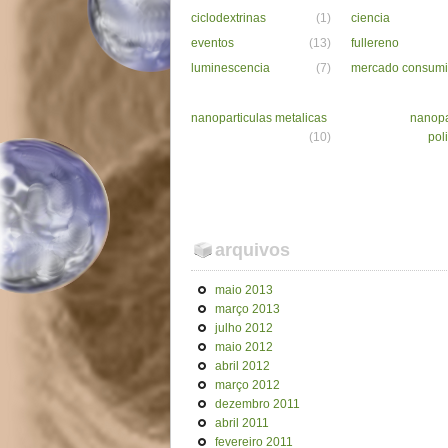
ciclodextrinas
(1)
ciencia
eventos
(13)
fullereno
luminescencia
(7)
mercado consumi
nanoparticulas metalicas
nanopa
(10)
pol
arquivos
maio 2013
março 2013
julho 2012
maio 2012
abril 2012
março 2012
dezembro 2011
abril 2011
fevereiro 2011