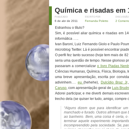
Química e risadas em 
PUBLICADO
ESCRITO POR
DISCUSSÃO
6 de abr de 2011
Fernanda Poletto
2 Comentá
Estranhou o título?
Sim, é possível aliar química e risadas em 14
informática …..
Ivan Baroni, Luiz Fernando Giolo e Paulo Pourr
microblog Twitter. Lá é possível encontrar piadin
O perfil fez tanto sucesso (hoje tem mais de 82 
seria uma questão de tempo. Nesse glorioso pri
passaram a comercializar
o livro Piadas Nerd
Ciências Humanas, Química, Física, Biologia, I
uma breve apresentação, escrita por convid
adivinhem….
eu
(hehehe),
Dulcídio Braz Jr
.,
Caruso
, com apresentação geral de
Luis Brud
Adorei participar, e me diverti demais escreve
trecho dela (se quiser ler tudo, amigo, compre 
“Alguns dizem que para identificar um 
manchado e furado. Outros afirmam que b
ao banheiro. Bem, uma coisa é certa, o
terminar aquele experimento importantí
incompreendido pela sociedade. Se, par