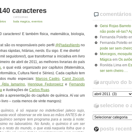
140 caracteres
comentários
CATEGORIAS
rios
bala magica
,
eventos
Geisi Rojas Barreto
não pode vê-las? A
0 caracteres! E também física, matemática, biologia,
Fernanda Poletto
e
Fernanda Poletto
e
at são os responsáveis pelo perfil
@PiadasNerds
no
pode ser sem cheir
has rápidas, hilárias, nerds. Eu sigo. E me divirto!
Morcegos, mosquitos
mil seguidores!), que transformar a iniciativa em livro
Mágica
em
Os aviõ
meiro de abril de 2011, as melhores livrarias do país
Ronilda Lima
em
Es
s
, o qual está organizado por capítulos (Matemática,
ser sem cheiro….
nformática, Cultura Nerd e Séries). Cada capítulo tem
ados muito especiais:
Marcos Castro
,
Carol Zoccoli
,
arquivo do 
Átila Iamarino
,
Henrique Fedorowicz
e
Fernando
na
e ilustrações de
Carlos Ruas
.
ndo a apresentação do capítulo de química. Aí vai um
o livro – custa menos de vinte mangos):
selecione o 
químico, é só reparar no indefectível jaleco sujo,
asta você observar se ele lava as mãos ANTES de ir
 químico sempre tem programa para a sexta à noite:
ssimo no laboratório. No fundo, o químico é um ser
posts recent
a o resto do mundo, o que está naquela folha que o