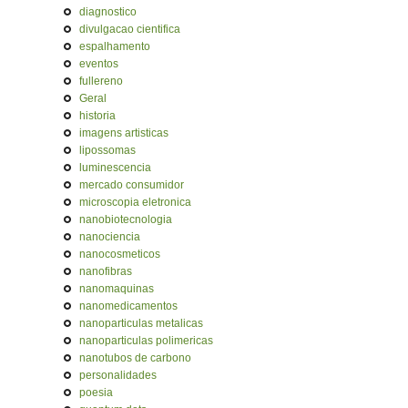
diagnostico
divulgacao cientifica
espalhamento
eventos
fullereno
Geral
historia
imagens artisticas
lipossomas
luminescencia
mercado consumidor
microscopia eletronica
nanobiotecnologia
nanociencia
nanocosmeticos
nanofibras
nanomaquinas
nanomedicamentos
nanoparticulas metalicas
nanoparticulas polimericas
nanotubos de carbono
personalidades
poesia