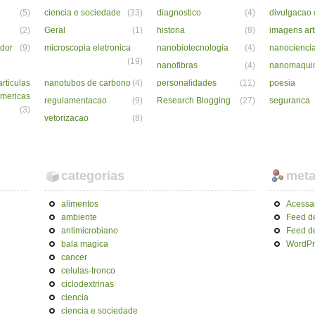
(5)
ciencia e sociedade
(33)
diagnostico
(4)
divulgacao c
(2)
Geral
(1)
historia
(8)
imagens art
dor
(9)
microscopia eletronica
nanobiotecnologia
(4)
nanocienci
(19)
nanofibras
(4)
nanomaqui
rticulas
nanotubos de carbono
(4)
personalidades
(11)
poesia
imericas
regulamentacao
(9)
Research Blogging
(27)
seguranca
(3)
vetorizacao
(8)
categorias
met
alimentos
Acessa
ambiente
Feed d
antimicrobiano
Feed d
bala magica
WordPr
cancer
celulas-tronco
ciclodextrinas
ciencia
ciencia e sociedade