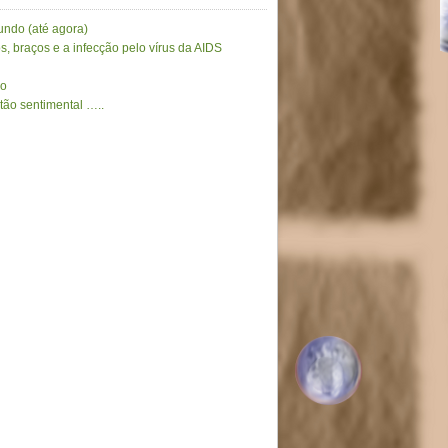
undo (até agora)
, braços e a infecção pelo vírus da AIDS
ho
 tão sentimental …..