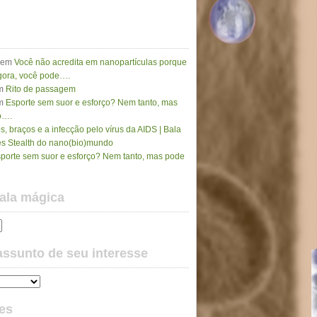
em
Você não acredita em nanopartículas porque
gora, você pode….
m
Rito de passagem
m
Esporte sem suor e esforço? Nem tanto, mas
o….
, braços e a infecção pelo vírus da AIDS | Bala
es Stealth do nano(bio)mundo
porte sem suor e esforço? Nem tanto, mas pode
bala mágica
assunto de seu interesse
es