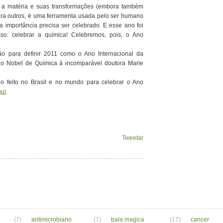
a a matéria e suas transformações (embora também
ara outros, é uma ferramenta usada pelo ser humano
a importância precisa ser celebrado. E esse ano foi
o: celebrar a química! Celebremos, pois, o Ano
ção para definir 2011 como o Ano Internacional da
mio Nobel de Química à incomparável doutora Marie
do feito no Brasil e no mundo para celebrar o Ano
ui
.
Tweetar
(7)
antimicrobiano
(7)
bala magica
(17)
cancer