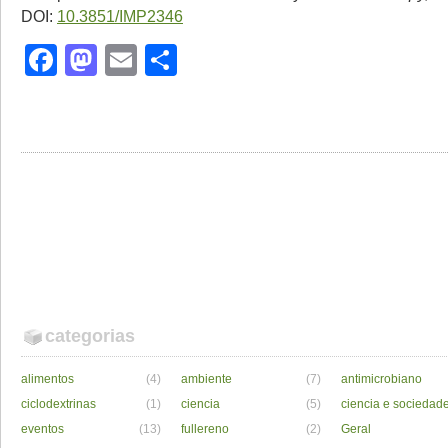
DOI:
10.3851/IMP2346
Facebook
Mastodon
Email
Share
categorias
alimentos
(4)
ambiente
(7)
antimicrobiano
ciclodextrinas
(1)
ciencia
(5)
ciencia e sociedad
eventos
(13)
fullereno
(2)
Geral