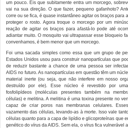
um pouco. Eis que subitamente entra um morcego, sobrev
vai na sua direção. O que fazer, pequeno gafanhoto? An
corre ou se fica, é quase instantâneo agitar os braços para a
proteger o rosto. Agora troque o morcego por um minúsc
reação de agitar os braços para afastá-lo pode até ocor
adiantar muito. O mosquito vai ultrapassar esse bloqueio f
convenhamos, é bem menor que um morcego.
Foi uma sacada simples como essa que um grupo de pe
Estados Unidos usou para construir nanopartículas que p
de reduzir bastante a chance de uma pessoa ser infecta
AIDS no futuro. As nanopartículas em questão têm um núcle
material inerte (ou seja, que não interfere em nosso o
destruído por ele). Esse núcleo é revestido por u
fosfolipídeos (moléculas presentes também na memb
células) e melitina. A melitina é uma toxina presente no v
capaz de criar poros nas membranas celulares. Esse
vazamento das células, levando-as à morte. Isso vale tant
células quanto para a capa de lipídio e glicoproteínas que e
genético do vírus da AIDS. Sem ela, o vírus fica vulnerável 