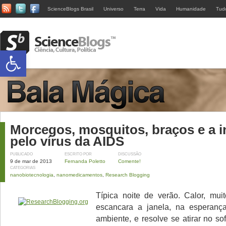
ScienceBlogs Brasil
Universo
Terra
Vida
Humanidade
Tud
Abrir a barra de ferramentas
Morcegos, mosquitos, braços e a i
pelo vírus da AIDS
PUBLICADO
ESCRITO POR
DISCUSSÃO
9 de mar de 2013
Fernanda Poletto
Comente!
CATEGORIAS
nanobiotecnologia
,
nanomedicamentos
,
Research Blogging
Típica noite de verão. Calor, muit
escancara a janela, na esperança
ambiente, e resolve se atirar no s