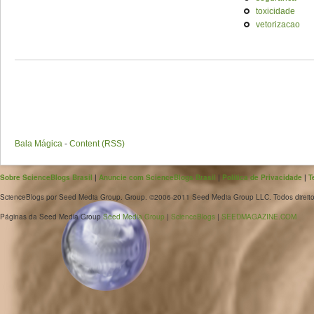
toxicidade
vetorizacao
Bala Mágica
-
Content (RSS)
Sobre ScienceBlogs Brasil
|
Anuncie com ScienceBlogs Brasil
|
Política de Privacidade
|
T
ScienceBlogs por Seed Media Group. Group. ©2006-2011 Seed Media Group LLC. Todos direito
Páginas da Seed Media Group
Seed Media Group
|
ScienceBlogs
|
SEEDMAGAZINE.COM