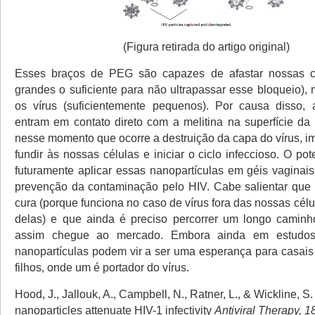
(Figura retirada do artigo original)
Esses braços de PEG são capazes de afastar nossas c
grandes o suficiente para não ultrapassar esse bloqueio),
os vírus (suficientemente pequenos). Por causa disso, 
entram em contato direto com a melitina na superfície da 
nesse momento que ocorre a destruição da capa do vírus, i
fundir às nossas células e iniciar o ciclo infeccioso.
O pote
futuramente aplicar essas nanopartículas em géis vaginai
prevenção da contaminação pelo HIV.
Cabe salientar que
cura (porque funciona no caso de vírus fora das nossas célu
delas) e que ainda é preciso percorrer um longo caminh
assim chegue ao mercado. Embora ainda em estudos i
nanopartículas podem vir a ser uma esperança para casais
filhos, onde um é portador do vírus.
Hood, J., Jallouk, A., Campbell, N., Ratner, L., & Wickline, S.
nanoparticles attenuate HIV-1 infectivity
Antiviral Therapy, 1