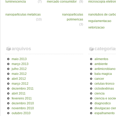
luminescencia
(7)
mercado consumidor
(9)
microscopia eletron
nanoparticulas metalicas
nanoparticulas
nanotubos de carb
(10)
polimericas
regulamentacao
(3)
vetorizacao
arquivos
categoria
maio 2013
alimentos
março 2013
ambiente
julho 2012
antimicrobiano
maio 2012
bala magica
abril 2012
cancer
março 2012
celulas-tronco
dezembro 2011
ciclodextrinas
abril 2011
ciencia
fevereiro 2011
ciencia e soci
dezembro 2010
diagnostico
novembro 2010
divulgacao cien
outubro 2010
espalhamento