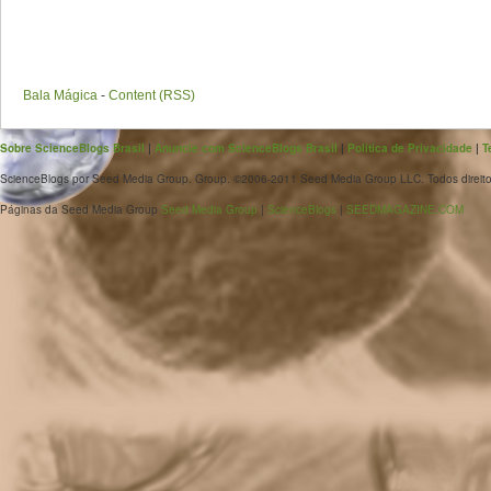
Bala Mágica
-
Content (RSS)
Sobre ScienceBlogs Brasil
|
Anuncie com ScienceBlogs Brasil
|
Política de Privacidade
|
T
ScienceBlogs por Seed Media Group. Group. ©2006-2011 Seed Media Group LLC. Todos direito
Páginas da Seed Media Group
Seed Media Group
|
ScienceBlogs
|
SEEDMAGAZINE.COM