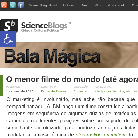
ScienceBlogs Brasil
Universo
Terra
Vida
Humanidade
Tud
Abrir a barra de ferramentas
O menor filme do mundo (até agor
PUBLICADO
ESCRITO POR
DISCUSSÃO
CATEGORIAS
1 de maio de 2013
Fernanda Poletto
Comente!
divulgacao cientifica
,
microsco
O marketing é involuntário, mas achei tão bacana que 
compartilhar aqui. A IBM lançou um filme construído a parti
imagens em sequência de algumas dúzias de moléculas
carbono em diferentes posições sobre um suporte de cob
semelhante ao utilizado para produzir animações feit
modelar, a famosa técnica de
stop-motion animation
do fi