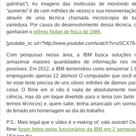
galinhas”). As imagens das moléculas de monóxido d
“aumento” é de cem milhões de vezes) e sua movimentação
através de uma técnica chamada microscopia de t
varredura. Por causa do desenvolvimento dessa técnica, c
ganharam o
prêmio Nobel de física de 1986
.
[youtube_sc url=”http://www.youtube.com/watch?v=oSCX78-
Com pesquisas nessa área, a IBM busca soluções i
armazenar maiores quantidades de informação nos m
possíveis. Em 2012, a IBM demonstrou como armazenar 1 b
empregando apenas 12 átomos! O computador que você e
ler esse texto precisa de uns vários milhões de átomos pa
coisa. O filme em si não é nada de absolutamente n
ciência, mas dá um toque divertido para o tema (um tanto
termos técnicos) e, quem sabe, tenha arrancado um sorriso
de feriado em homenagem ao dia do trabalho.
P.S.: Mais legal que o vídeo é o
making of
, vale assistir! 
filme
foram feitos pelos funcionários da IBM em 2 semana