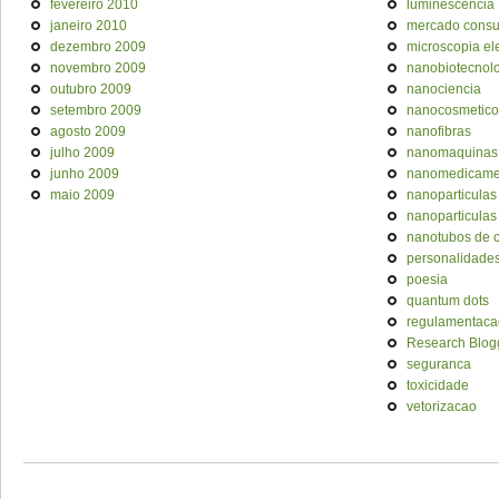
fevereiro 2010
luminescencia
janeiro 2010
mercado cons
dezembro 2009
microscopia el
novembro 2009
nanobiotecnol
outubro 2009
nanociencia
setembro 2009
nanocosmetico
agosto 2009
nanofibras
julho 2009
nanomaquinas
junho 2009
nanomedicame
maio 2009
nanoparticulas
nanoparticulas
nanotubos de 
personalidade
poesia
quantum dots
regulamentaca
Research Blog
seguranca
toxicidade
vetorizacao