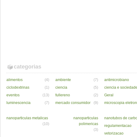
categorias
alimentos
(4)
ambiente
(7)
antimicrobiano
ciclodextrinas
(1)
ciencia
(5)
ciencia e sociedad
eventos
(13)
fullereno
(2)
Geral
luminescencia
(7)
mercado consumidor
(9)
microscopia eletron
nanoparticulas metalicas
nanoparticulas
nanotubos de carb
(10)
polimericas
regulamentacao
(3)
vetorizacao