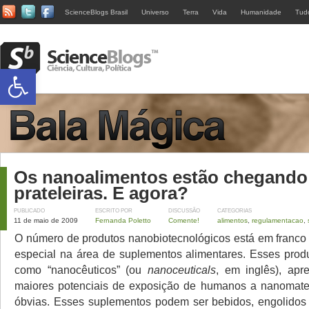
ScienceBlogs Brasil
Universo
Terra
Vida
Humanidade
Tud
Abrir a barra de ferramentas
Os nanoalimentos estão chegando
prateleiras. E agora?
PUBLICADO
ESCRITO POR
DISCUSSÃO
CATEGORIAS
11 de maio de 2009
Fernanda Poletto
Comente!
alimentos
,
regulamentacao
,
O número de produtos nanobiotecnológicos está em franco
especial na área de suplementos alimentares. Esses prod
como “nanocêuticos” (ou
nanoceuticals
, em inglês), ap
maiores potenciais de exposição de humanos a nanomater
óbvias. Esses suplementos podem ser bebidos, engolidos