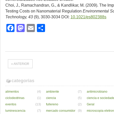
Choi, J., Ramachandran, G., & Kandlikar, M. (2009). The Impa
Testing Costs on Nanomaterial Regulation
Environmental S
Technology, 43
(9), 3030-3034 DOI:
10.1021/es802388s
Facebook
Mastodon
Email
Share
« ANTERIOR
categorias
alimentos
(4)
ambiente
(7)
antimicrobiano
ciclodextrinas
(1)
ciencia
(5)
ciencia e sociedad
eventos
(13)
fullereno
(2)
Geral
luminescencia
(7)
mercado consumidor
(9)
microscopia eletron