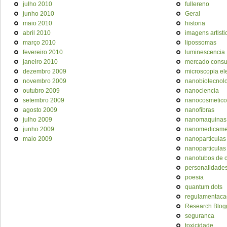
julho 2010
fullereno
junho 2010
Geral
maio 2010
historia
abril 2010
imagens artisti
março 2010
lipossomas
fevereiro 2010
luminescencia
janeiro 2010
mercado cons
dezembro 2009
microscopia el
novembro 2009
nanobiotecnol
outubro 2009
nanociencia
setembro 2009
nanocosmetico
agosto 2009
nanofibras
julho 2009
nanomaquinas
junho 2009
nanomedicame
maio 2009
nanoparticulas
nanoparticulas
nanotubos de 
personalidade
poesia
quantum dots
regulamentaca
Research Blog
seguranca
toxicidade