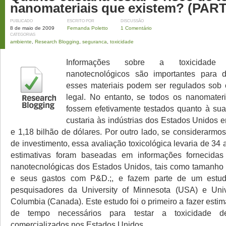
nanomateriais que existem? (PART
PUBLICADO
ESCRITO POR
DISCUSSÃO
8 de maio de 2009
Fernanda Poletto
1 Comentário
CATEGORIAS
ambiente
,
Research Blogging
,
seguranca
,
toxicidade
Informações sobre a toxicidade
nanotecnológicos são importantes para 
esses materiais podem ser regulados sob 
legal. No entanto, se todos os nanomater
fossem efetivamente testados quanto à sua 
custaria às indústrias dos Estados Unidos 
e 1,18 bilhão de dólares. Por outro lado, se considerarmos
de investimento, essa avaliação toxicológica levaria de 34
estimativas foram baseadas em informações fornecidas
nanotecnológicas dos Estados Unidos, tais como tamanho
e seus gastos com P&D.;, e fazem parte de um estud
pesquisadores da University of Minnesota (USA) e Unive
Columbia (Canada). Este estudo foi o primeiro a fazer estim
de tempo necessários para testar a toxicidade d
comercializados nos Estados Unidos.