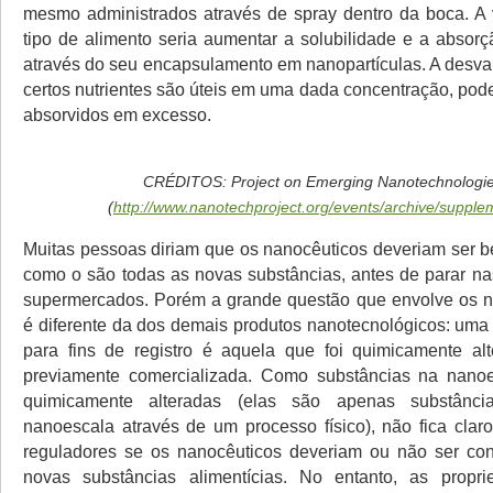
mesmo administrados através de spray dentro da boca. A
tipo de alimento seria aumentar a solubilidade e a absorç
através do seu encapsulamento em nanopartículas. A desv
certos nutrientes são úteis em uma dada concentração, pod
absorvidos em excesso.
CRÉDITOS: Project on Emerging Nanotechnologi
(
http://www.nanotechproject.org/events/archive/supple
Muitas pessoas diriam que os nanocêuticos deveriam ser b
como o são todas as novas substâncias, antes de parar nas
supermercados. Porém a grande questão que envolve os n
é diferente da dos demais produtos nanotecnológicos: uma
para fins de registro é aquela que foi quimicamente al
previamente comercializada. Como substâncias na nan
quimicamente alteradas (elas são apenas substânci
nanoescala através de um processo físico), não fica clar
reguladores se os nanocêuticos deveriam ou não ser co
novas substâncias alimentícias. No entanto, as prop