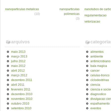
nanoparticulas metalicas
nanoparticulas
nanotubos de carb
(10)
polimericas
regulamentacao
(3)
vetorizacao
arquivos
categoria
maio 2013
alimentos
março 2013
ambiente
julho 2012
antimicrobiano
maio 2012
bala magica
abril 2012
cancer
março 2012
celulas-tronco
dezembro 2011
ciclodextrinas
abril 2011
ciencia
fevereiro 2011
ciencia e soci
dezembro 2010
diagnostico
novembro 2010
divulgacao cien
outubro 2010
espalhamento
setembro 2010
eventos