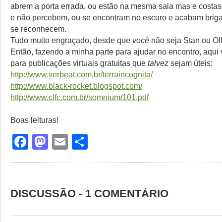
abrem a porta errada, ou estão na mesma sala mas e costas
e não percebem, ou se encontram no escuro e acabam brig
se reconhecem.
Tudo muito engraçado, desde que
você
não seja Stan ou Olli
Então, fazendo a minha parte para ajudar no encontro, aqui 
para publicações virtuais gratuitas que
talvez
sejam úteis:
http://www.verbeat.com.br/terraincognita/
http://www.black-rocket.blogspot.com/
http://www.clfc.com.br/somnium/101.pdf
Boas leituras!
Facebook
Mastodon
Email
Share
DISCUSSÃO - 1 COMENTÁRIO