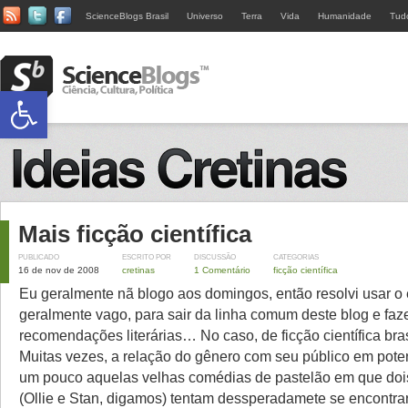
ScienceBlogs Brasil
Universo
Terra
Vida
Humanidade
Tud
Abrir a barra de ferramentas
Mais ficção científica
PUBLICADO
ESCRITO POR
DISCUSSÃO
CATEGORIAS
16 de nov de 2008
cretinas
1 Comentário
ficção científica
Eu geralmente nã blogo aos domingos, então resolvi usar o 
geralmente vago, para sair da linha comum deste blog e fa
recomendações literárias… No caso, de ficção científica bras
Muitas vezes, a relação do gênero com seu público em pote
um pouco aquelas velhas comédias de pastelão em que do
(Ollie e Stan, digamos) tentam dessperadamete se encont