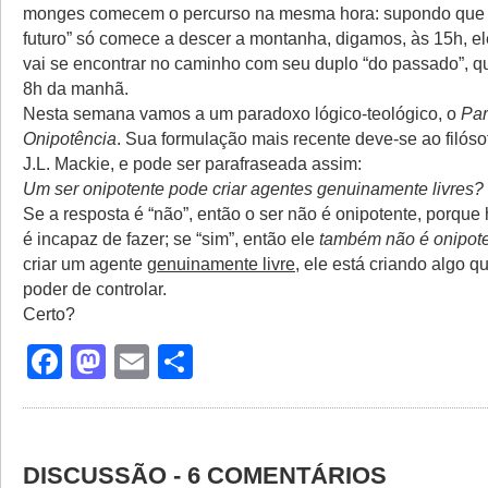
monges comecem o percurso na mesma hora: supondo que
futuro” só comece a descer a montanha, digamos, às 15h, e
vai se encontrar no caminho com seu duplo “do passado”, 
8h da manhã.
Nesta semana vamos a um paradoxo lógico-teológico, o
Par
Onipotência
. Sua formulação mais recente deve-se ao filóso
J.L. Mackie, e pode ser parafraseada assim:
Um ser onipotente pode criar agentes genuinamente livres?
Se a resposta é “não”, então o ser não é onipotente, porque
é incapaz de fazer; se “sim”, então ele
também não é onipot
criar um agente
genuinamente livre
, ele está criando algo q
poder de controlar.
Certo?
Facebook
Mastodon
Email
Share
DISCUSSÃO - 6 COMENTÁRIOS