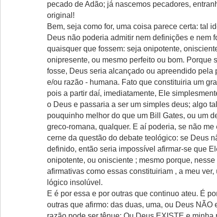
pecado de Adão; já nascemos pecadores, entra
original!
Bem, seja como for, uma coisa parece certa: tal i
Deus não poderia admitir nem definições e nem 
quaisquer que fossem: seja onipotente, onisciente
onipresente, ou mesmo perfeito ou bom. Porque 
fosse, Deus seria alcançado ou apreendido pela 
e/ou razão - humana. Fato que constituiria um gr
pois a partir daí, imediatamente, Ele simplesment
o Deus e passaria a ser um simples deus; algo t
pouquinho melhor do que um Bill Gates, ou um de
greco-romana, qualquer. E aí poderia, se não me 
cerne da questão do debate teológico: se Deus n
definido, então seria impossível afirmar-se que Ele
onipotente, ou onisciente ; mesmo porque, nesse 
afirmativas como essas constituiriam , a meu ver
lógico insolúvel.
E é por essa e por outras que continuo ateu. É po
outras que afirmo: das duas, uma, ou Deus NÃO 
razão pode ser tênue; Ou Deus EXISTE e minha