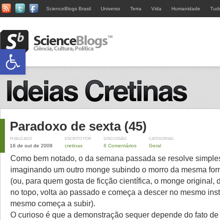
ScienceBlogs Brasil
Universo
Terra
Vida
Humanidade
Tud
Abrir a barra de ferramentas
Paradoxo de sexta (45)
PUBLICADO
ESCRITO POR
DISCUSSÃO
CATEGORIAS
16 de out de 2009
cretinas
6 Comentários
Geral
Como bem notado, o da semana passada se resolve simpl
imaginando um outro monge subindo o morro da mesma form
(ou, para quem gosta de ficção científica, o monge original,
no topo, volta ao passado e começa a descer no mesmo ins
mesmo começa a subir).
O curioso é que a demonstração sequer depende do fato de