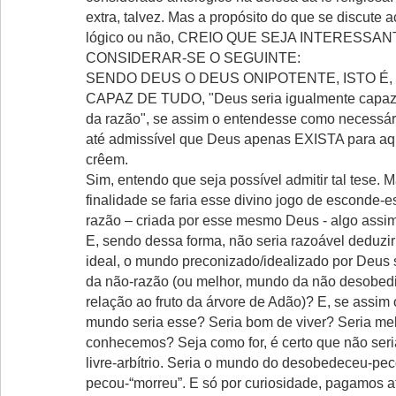
extra, talvez. Mas a propósito do que se discute 
lógico ou não, CREIO QUE SEJA INTERESSAN
CONSIDERAR-SE O SEGUINTE:
SENDO DEUS O DEUS ONIPOTENTE, ISTO É,
CAPAZ DE TUDO, "Deus seria igualmente capaz
da razão", se assim o entendesse como necessári
até admissível que Deus apenas EXISTA para aq
crêem.
Sim, entendo que seja possível admitir tal tese. 
finalidade se faria esse divino jogo de esconde-
razão – criada por esse mesmo Deus - algo assim
E, sendo dessa forma, não seria razoável deduzi
ideal, o mundo preconizado/idealizado por Deus
da não-razão (ou melhor, mundo da não desobed
relação ao fruto da árvore de Adão)? E, se assim
mundo seria esse? Seria bom de viver? Seria me
conhecemos? Seja como for, é certo que não ser
livre-arbítrio. Seria o mundo do desobedeceu-pec
pecou-“morreu”. E só por curiosidade, pagamos a