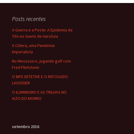
o
d
l
e
o
o
Posts recentes
k
n
A Guerra e a Peste: A Epidemia de
Tifo no Gueto de Varsóvia
A Cólera, uma Pandemia
Imperialista
No Mesozoico, jogando golf com
Fred Flintstone
O BIFE DETETIVE E O REFOGADO
LAVOISIER
O ILUMINISMO E AS TRILHAS NO
ALTO DO MORRO
setembro 2016