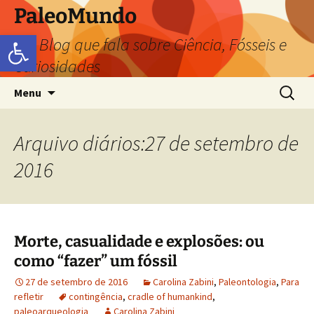
PaleoMundo
Abrir a barra de ferramentas
um Blog que fala sobre Ciência, Fósseis e
Curiosidades
Menu
Arquivo diários:27 de setembro de
2016
Morte, casualidade e explosões: ou
como “fazer” um fóssil
27 de setembro de 2016
Carolina Zabini
,
Paleontologia
,
Para
refletir
contingência
,
cradle of humankind
,
paleoarqueologia
Carolina Zabini