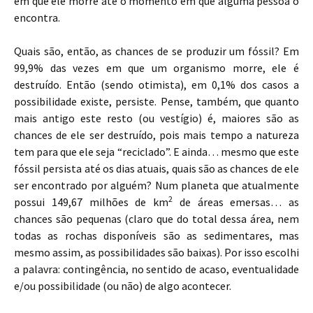
em que ele morre até o momento em que alguma pessoa o
encontra.
Quais são, então, as chances de se produzir um fóssil? Em
99,9% das vezes em que um organismo morre, ele é
destruído. Então (sendo otimista), em 0,1% dos casos a
possibilidade existe, persiste. Pense, também, que quanto
mais antigo este resto (ou vestígio) é, maiores são as
chances de ele ser destruído, pois mais tempo a natureza
tem para que ele seja “reciclado”. E ainda… mesmo que este
fóssil persista até os dias atuais, quais são as chances de ele
ser encontrado por alguém? Num planeta que atualmente
2
possui 149,67 milhões de km
de áreas emersas… as
chances são pequenas (claro que do total dessa área, nem
todas as rochas disponíveis são as sedimentares, mas
mesmo assim, as possibilidades são baixas). Por isso escolhi
a palavra: contingência, no sentido de acaso, eventualidade
e/ou possibilidade (ou não) de algo acontecer.