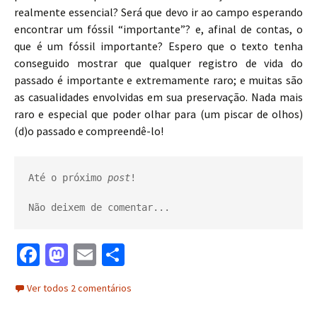
realmente essencial? Será que devo ir ao campo esperando
encontrar um fóssil “importante”? e, afinal de contas, o
que é um fóssil importante? Espero que o texto tenha
conseguido mostrar que qualquer registro de vida do
passado é importante e extremamente raro; e muitas são
as casualidades envolvidas em sua preservação. Nada mais
raro e especial que poder olhar para (um piscar de olhos)
(d)o passado e compreendê-lo!
Até o próximo 
post
!

Não deixem de comentar...
Fa
M
E
S
ce
as
m
h
Ver todos 2 comentários
b
to
ai
ar