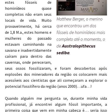
estes fósseis de
hominídeos quase
completos não eram seus
Matthew Berger, o menino
locais de vida. Muito
que encontrou um dos
provavelmente, há cerca
fósseis de hominídeos mais
de 1,8 M.a., estes homens e
mulheres do passado
completo até o momento, o
estavam caminhando na
de
Australopithecus
savana e inadvertidamente
sediba
.
caíram para dentro das
cavernas, onde pereceram,
seus ossos fossilizaram, e foram descobertos após
explosões dos mineradores da região os colocarem mais
acessíveis aos cientistas que ali começaram a explorar o
potencial fossilífero da região (anos 2000)…ufa…!
Quando alguém me pergunta se, durante minha vida
profissional, já encontrei algum fóssil importante, a
primeira coisa que vem em minha cabeça é… seria isso