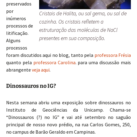
preservados
por
Cristais de Halita, ou sal gema, ou sal de
inúmeros
cozinha. Os cristais refletem a
processos de
estruturação das moléculas de NaCl
litificação.
presentes em sua composição.
Alguns
processos
foram discutidos aqui no blog, tanto pela
professora Frésia
quanto pela
professora Carolina
. para uma discussão mais
abrangente
veja aqui
.
Dinossauros no IG?
Nesta semana abriu uma exposição sobre dinossauros no
Instituto de Geociências da Unicamp. Chama-se
“Dinossauros (?) no IG” e vai até setembro no saguão
principal de nosso novo prédio, na rua Carlos Gomes, 250,
no campus de Barão Geraldo em Campinas.