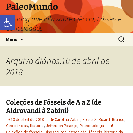
PaleoMundo
Abrir a barra de ferramentas
um Blog que fala sobre Ciência, Fósseis e
Curiosidades
Menu
Arquivo diários:10 de abril de
2018
Coleções de Fósseis de A a Z (de
Aldrovandi à Zabini)
10 de abril de 2018
Carolina Zabini
,
Frésia S. Ricardi-Branco
,
Geociências
,
História
,
Jefferson Picanço
,
Paleontologia
Coleções de fósseis
,
Dinossauros
,
exposição
,
fósseis
,
historia da