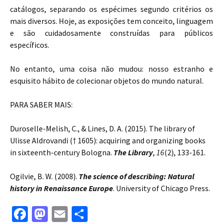
catálogos, separando os espécimes segundo critérios os
mais diversos. Hoje, as exposições tem conceito, linguagem
e são cuidadosamente construídas para públicos
específicos.
No entanto, uma coisa não mudou: nosso estranho e
esquisito hábito de colecionar objetos do mundo natural.
PARA SABER MAIS:
Duroselle-Melish, C., & Lines, D. A. (2015). The library of
Ulisse Aldrovandi († 1605): acquiring and organizing books
in sixteenth-century Bologna.
The Library
,
16
(2), 133-161.
Ogilvie, B. W. (2008).
The science of describing: Natural
history in Renaissance Europe
. University of Chicago Press.
Fa
M
E
S