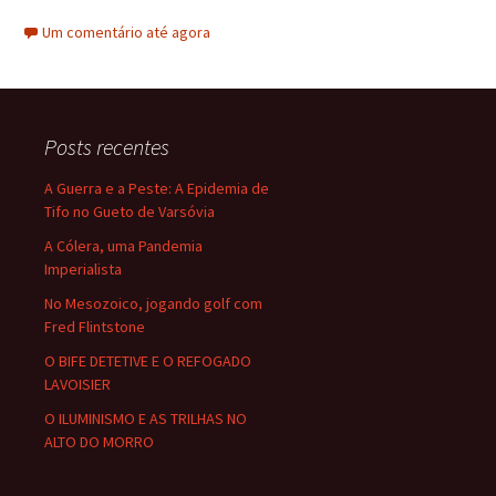
ce
as
m
h
Um comentário até agora
b
to
ai
ar
o
d
l
e
o
o
Posts recentes
k
n
A Guerra e a Peste: A Epidemia de
Tifo no Gueto de Varsóvia
A Cólera, uma Pandemia
Imperialista
No Mesozoico, jogando golf com
Fred Flintstone
O BIFE DETETIVE E O REFOGADO
LAVOISIER
O ILUMINISMO E AS TRILHAS NO
ALTO DO MORRO