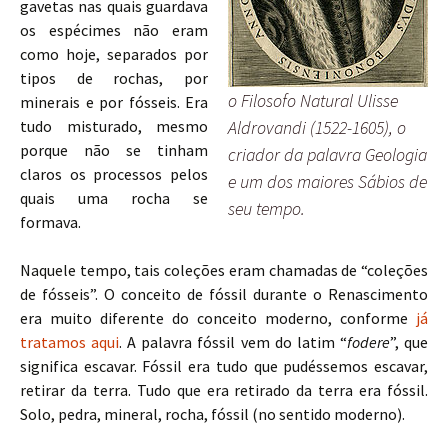
gavetas nas quais guardava
os espécimes não eram
como hoje, separados por
tipos de rochas, por
o Filosofo Natural Ulisse
minerais e por fósseis. Era
tudo misturado, mesmo
Aldrovandi (1522-1605), o
porque não se tinham
criador da palavra Geologia
claros os processos pelos
e um dos maiores Sábios de
quais uma rocha se
seu tempo.
formava.
Naquele tempo, tais coleções eram chamadas de “coleções
de fósseis”. O conceito de fóssil durante o Renascimento
era muito diferente do conceito moderno, conforme
já
tratamos aqui
. A palavra fóssil vem do latim “
fodere
”, que
significa escavar. Fóssil era tudo que pudéssemos escavar,
retirar da terra. Tudo que era retirado da terra era fóssil.
Solo, pedra, mineral, rocha, fóssil (no sentido moderno).