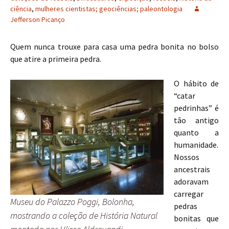
ciência
,
mulheres cientistas; geociências; paleontologia
Jefferson Picanço
Quem nunca trouxe para casa uma pedra bonita no bolso
que atire a primeira pedra.
O hábito de
“catar
pedrinhas” é
tão antigo
quanto a
humanidade.
Nossos
ancestrais
adoravam
carregar
Museu do Palazzo Poggi, Bolonha,
pedras
mostrando a coleção de História Natural
bonitas que