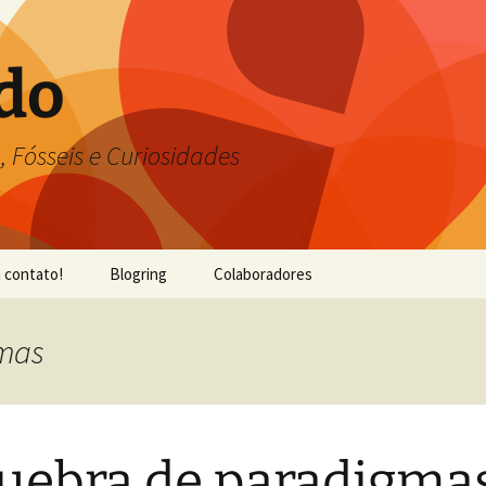
do
, Fósseis e Curiosidades
 contato!
Blogring
Colaboradores
gmas
uebra de paradigma