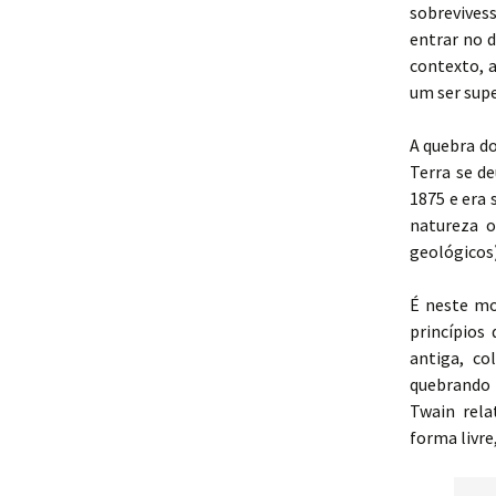
sobrevive
entrar no 
contexto, a
um ser supe
A quebra d
Terra se de
1875 e era
natureza o
geológicos)
É neste mo
princípios
antiga, c
quebrando 
Twain rela
forma livre,