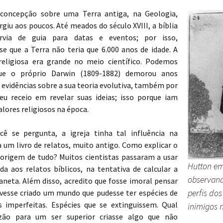
concepção sobre uma Terra antiga, na Geologia,
rgiu aos poucos. Até meados do século XVIII, a bíblia
ervia de guia para datas e eventos; por isso,
se que a Terra não teria que 6.000 anos de idade. A
 religiosa era grande no meio científico. Podemos
ue o próprio Darwin (1809-1882) demorou anos
evidências sobre a sua teoria evolutiva, também por
eu receio em revelar suas ideias; isso porque iam
alores religiosos na época.
cê se pergunta, a igreja tinha tal influência na
a um livro de relatos, muito antigo. Como explicar o
origem de tudo? Muitos cientistas passaram a usar
Hutton e
ada aos relatos bíblicos, na tentativa de calcular a
observan
aneta. Além disso, acredito que fosse imoral pensar
perfis dos
ivesse criado um mundo que pudesse ter espécies de
 imperfeitas. Espécies que se extinguissem. Qual
inimigos n
azão para um ser superior criasse algo que não