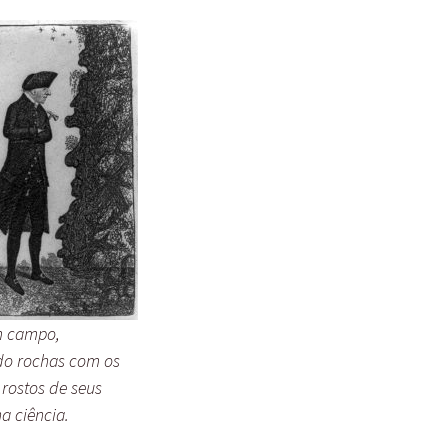
m campo,
do rochas com os
 rostos de seus
a ciência.