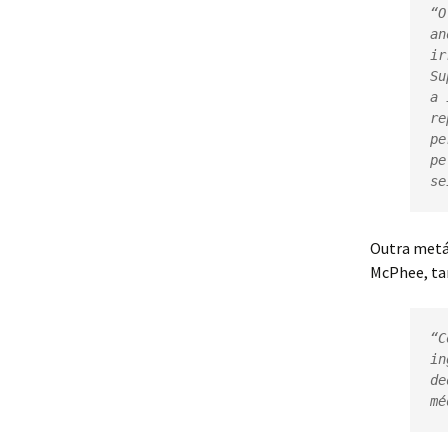
“O
an
ir
Su
a 
re
pe
pe
se
Outra metá
McPhee, ta
“C
in
de
mé