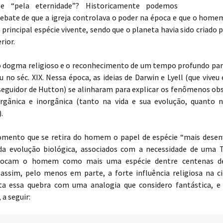
sse “pela eternidade”? Historicamente podemos
debate de que a igreja controlava o poder na época e que o homem
 principal espécie vivente, sendo que o planeta havia sido criado p
rior.
o dogma religioso e o reconhecimento de um tempo profundo para
u no séc. XIX. Nessa época, as ideias de Darwin e Lyell (que viveu
 seguidor de Hutton) se alinharam para explicar os fenômenos obs
rgânica e inorgânica (tanto na vida e sua evolução, quanto 
.
mento que se retira do homem o papel de espécie “mais desenv
 da evolução biológica, associados com a necessidade de uma 
olocam o homem como mais uma espécie dentre centenas de
assim, pelo menos em parte, a forte influência religiosa na ci
ta essa quebra com uma analogia que considero fantástica, e
 a seguir: