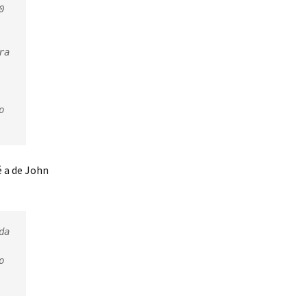
 
a 
 
 a de John
a 
 