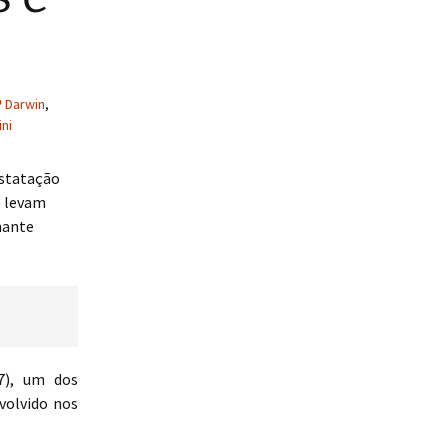
Darwin
,
ini
nstatação
s levam
nante
7), um dos
volvido nos