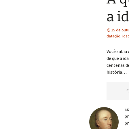
Rafael Faria
a i
25 de out
datação
,
ida
Você sabia
de que a id
centenas de
história…
Es
pr
pr