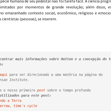
spécie humana de seu pedestal não foi tarefa fácil. A ciência progr
elimitados por momentos de grande revolução; além disso, e
no emaranhado contexto social, econômico, religioso e emoci
 cientistas (pessoas), se inserem.
contrar mais informações sobre Hutton e a concepção do te
o:
aqui
 para ser direcionado a uma matéria na página do 
nian Institute
.

e o nosso primeiro 
post
utilizados para este post:
ndo a Terra
arrow, time´s cycle
