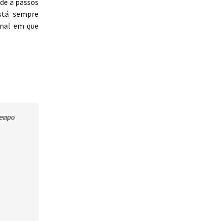
ide a passos
stá sempre
onal em que
mpo 