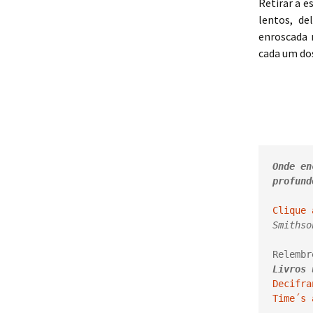
Retirar a e
lentos, d
enroscada 
cada um dos
Onde en
profund
Clique 
Smithso
Relembr
Livros 
Decifra
Time´s 