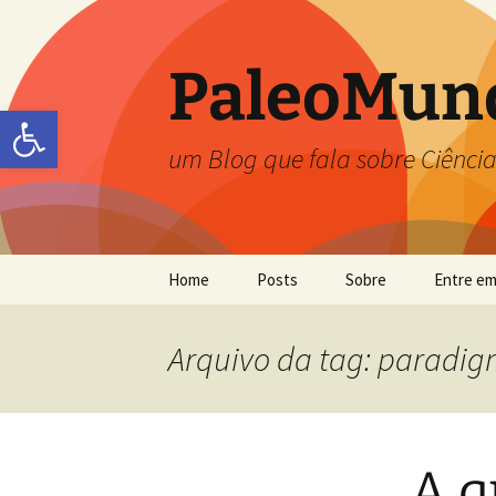
PaleoMun
Abrir a barra de ferramentas
um Blog que fala sobre Ciência
Home
Posts
Sobre
Entre em
Carolina Zabini
Arquivo da tag: paradi
Flávia Callefo
Frésia S. Ricardi-Branco
A q
Jefferson Picanço