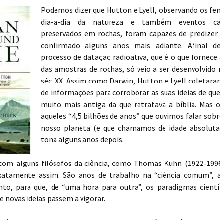
Podemos dizer que Hutton e Lyell, observando os f
dia-a-dia da natureza e também eventos cat
preservados em rochas, foram capazes de predizer 
confirmado alguns anos mais adiante. Afinal d
processo de datação radioativa, que é o que fornece 
das amostras de rochas, só veio a ser desenvolvido 
séc. XX. Assim como Darwin, Hutton e Lyell coletara
de informações para corroborar as suas ideias de que
muito mais antiga da que retratava a bíblia. Mas 
aqueles “4,5 bilhões de anos” que ouvimos falar sobr
nosso planeta (e que chamamos de idade absoluta)
tona alguns anos depois.
com alguns filósofos da ciência, como Thomas Kuhn (1922-1996)
xatamente assim. São anos de trabalho na “ciência comum”, 
to, para que, de “uma hora para outra”, os paradigmas cientí
e novas ideias passem a vigorar.