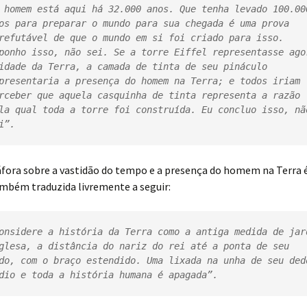
 homem está aqui há 32.000 anos. Que tenha levado 100.000
os para preparar o mundo para sua chegada é uma prova 
refutável de que o mundo em si foi criado para isso. 
ponho isso, não sei. Se a torre Eiffel representasse agor
idade da Terra, a camada de tinta de seu pináculo 
presentaria a presença do homem na Terra; e todos iriam 
rceber que aquela casquinha de tinta representa a razão 
la qual toda a torre foi construída. Eu concluo isso, não
i”.
fora sobre a vastidão do tempo e a presença do homem na Terra é
mbém traduzida livremente a seguir:
onsidere a história da Terra como a antiga medida de jard
glesa, a distância do nariz do rei até a ponta de seu 
do, com o braço estendido. Uma lixada na unha de seu dedo
dio e toda a história humana é apagada”.