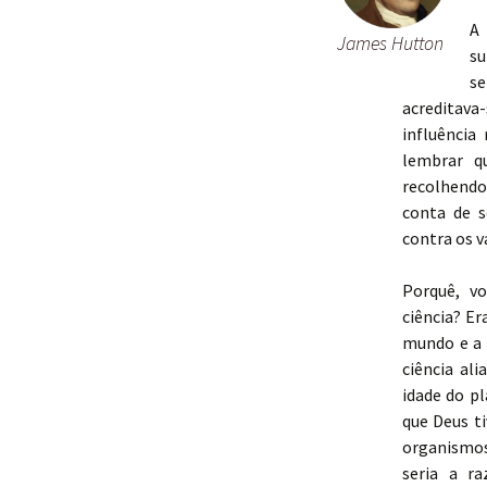
A 
James Hutton
su
s
acreditava-
influência
lembrar q
recolhendo 
conta de s
contra os v
Porquê, vo
ciência? Er
mundo e a 
ciência ali
idade do pl
que Deus t
organismos
seria a r