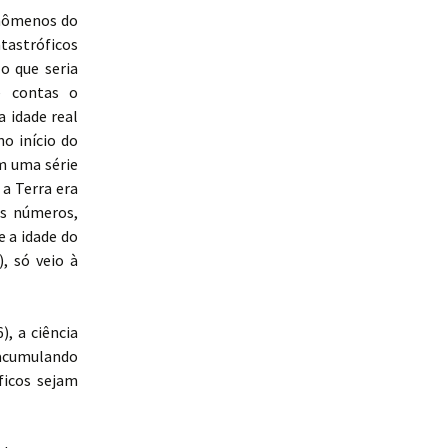
enômenos do
astróficos
o que seria
e contas o
a idade real
no início do
m uma série
 a Terra era
os números,
e a idade do
, só veio à
, a ciência
acumulando
ficos sejam