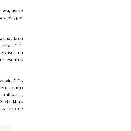
 era, neste
ara ele, por
 a idade da
 entre 1797-
erváveis na
nos eventos
olvida”. Os
Terra muito
 milhares,
ência. Mark
 traduzo de