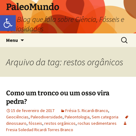
PaleoMundo
Abrir a barra de ferramentas
um Blog que fala sobre Ciência, Fósseis e
Curiosidades
Menu
Arquivo da tag: restos orgânicos
Como um tronco ou um osso vira
pedra?
15 de fevereiro de 2017
Frésia S. Ricardi-Branco
,
Geociências
,
Paleodiversidade
,
Paleontologia
,
Sem categoria
dinossauro
,
fósseis
,
restos orgânicos
,
rochas sedimentares
Fresia Soledad Ricardi Torres Branco