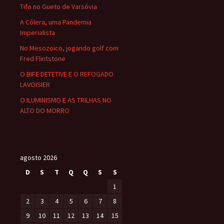
Tifo no Gueto de Varsóvia
A Cólera, uma Pandemia
Imperialista
No Mesozoico, jogando golf com
Fred Flintstone
O BIFE DETETIVE E O REFOGADO
LAVOISIER
O ILUMINISMO E AS TRILHAS NO
ALTO DO MORRO
agosto 2026
D
S
T
Q
Q
S
S
1
2
3
4
5
6
7
8
9
10
11
12
13
14
15