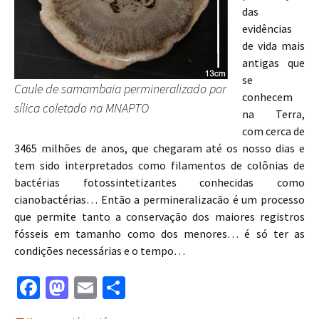
das
evidências
de vida mais
antigas que
se
Caule de samambaia permineralizado por
conhecem
sílica coletado na MNAPTO
na Terra,
com cerca de
3465 milhões de anos, que chegaram até os nosso dias e
tem sido interpretados como filamentos de colônias de
bactérias fotossintetizantes conhecidas como
cianobactérias… Então a permineralizacão é um processo
que permite tanto a conservação dos maiores registros
fósseis em tamanho como dos menores… é só ter as
condições necessárias e o tempo…
Fa
M
E
S
ce
as
m
h