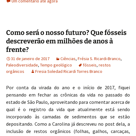
Um comentário até agora
b
to
ai
ar
o
d
l
e
o
o
Como será o nosso futuro? Que fósseis
k
n
descreverão em milhões de anos à
frente?
31 de janeiro de 2017
Ciências
,
Frésia S. Ricardi-Branco
,
Paleodiversidade
,
Tempo geológico
fósseis
,
restos
orgânicos
Fresia Soledad Ricardi Torres Branco
Por conta da virada do ano e o início de 2017, fiquei
pensando em fechar as crônicas da vida no passado do
estado de São Paulo, aproveitando para comentar acerca de
qual é o registro da vida que atualmente está sendo
incorporado às camadas de sedimentos que se estão
depositando. Como a Carolina já descreveu no post dela, a
inclusão de restos orgânicos (folhas, galhos, carcaças,