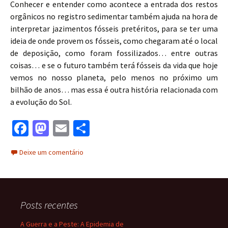
Conhecer e entender como acontece a entrada dos restos
orgânicos no registro sedimentar também ajuda na hora de
interpretar jazimentos fósseis pretéritos, para se ter uma
ideia de onde provem os fósseis, como chegaram até o local
de deposição, como foram fossilizados… entre outras
coisas… e se o futuro também terá fósseis da vida que hoje
vemos no nosso planeta, pelo menos no próximo um
bilhão de anos… mas essa é outra história relacionada com
a evolução do Sol.
Fa
M
E
S
ce
as
m
h
Deixe um comentário
b
to
ai
ar
o
d
l
e
o
o
Posts recentes
k
n
A Guerra e a Peste: A Epidemia de