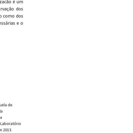
izacão é um
rvação dos
ho como dos
ssárias e o
uela de
la
ia
 Laboratório
m 2013.