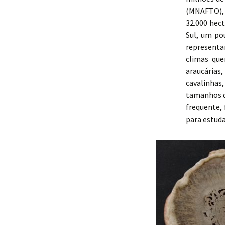
(MNAFTO), 
32.000 hect
Sul, um po
representa
climas que
araucária
cavalinhas
tamanhos q
frequente, 
para estuda