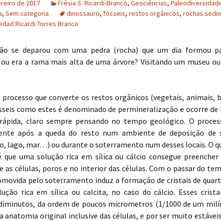
ereiro de 2017
Frésia S. Ricardi-Branco
,
Geociências
,
Paleodiversidad
a
,
Sem categoria
dinossauro
,
fósseis
,
restos orgânicos
,
rochas sedi
edad Ricardi Torres Branco
ão se deparou com uma pedra (rocha) que um dia formou p
 ou era a rama mais alta de uma árvore? Visitando um museu 
 processo que converte os restos orgânicos (vegetais, animais, b
ósseis como estes é denominado de permineralização e ocorre de
ápida, claro sempre pensando no tempo geológico. O process
ente após a queda do resto num ambiente de deposição de 
io, lago, mar…) ou durante o soterramento num desses locais. O 
é que uma solução rica em sílica ou cálcio consegue preencher
e as células, poros e no interior das células. Com o passar do te
omovida pelo soterramento induz a formação de cristais de quart
ução rica em sílica ou calcita, no caso do cálcio. Esses crist
iminutos, da ordem de poucos micrometros (1/1000 de um milí
 anatomia original inclusive das células, e por ser muito estávei