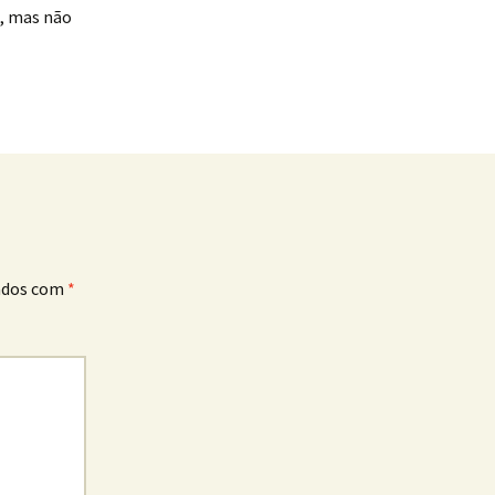
s, mas não
ados com
*