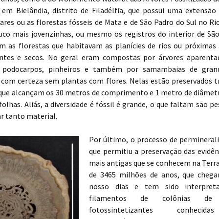
em Bielândia, distrito de Filadélfia, que possui uma extensão
ares ou as florestas fósseis de Mata e de São Padro do Sul no R
uco mais jovenzinhas, ou mesmo os registros do interior de São
m as florestas que habitavam as planícies de rios ou próximas
ntes e secos. No geral eram compostas por árvores aparent
s, podocarpos, pinheiros e também por samambaias de gran
, com certeza sem plantas com flores. Nelas estão preservados 
ue alcançam os 30 metros de comprimento e 1 metro de diâmet
folhas. Aliás, a diversidade é fóssil é grande, o que faltam são p
r tanto material.
Por último, o processo de perminerali
que permitiu a preservação das evidên
mais antigas que se conhecem na Terra
de 3465 milhões de anos, que chega
nosso dias e tem sido interpre
filamentos de colônias de b
fotossintetizantes conheci