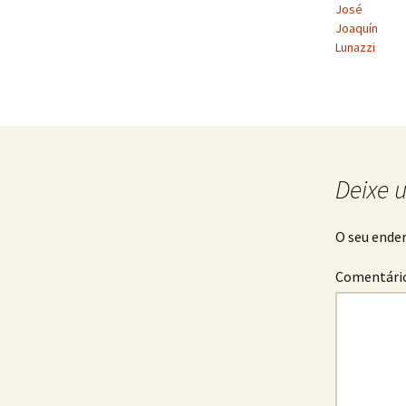
José
Joaquín
Lunazzi
Deixe 
O seu ender
Comentári