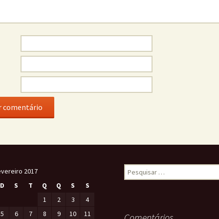
evereiro 2017
D
S
T
Q
Q
S
S
1
2
3
4
5
6
7
8
9
10
11
Comentários