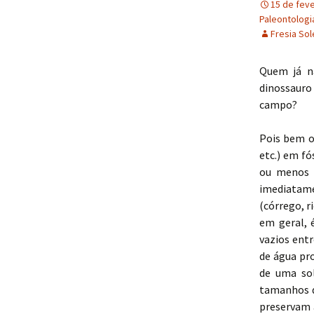
15 de fev
Paleontologi
Rafael Faria
Fresia Sol
Quem já n
dinossauro
campo?
Pois bem o
etc.) em f
ou menos r
imediatam
(córrego, r
em geral, 
vazios entr
de água pr
de uma sol
tamanhos d
preservam a