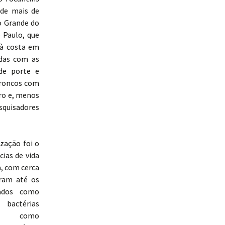
 de mais de
io Grande do
 Paulo, que
 à costa em
adas com as
de porte e
troncos com
ro e, menos
esquisadores
zação foi o
cias de vida
, com cerca
ram até os
tados como
actérias
das como