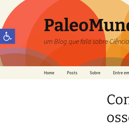
PaleoMun
Abrir a barra de ferramentas
um Blog que fala sobre Ciência
Home
Posts
Sobre
Entre em
Carolina Zabini
Co
Flávia Callefo
Frésia S. Ricardi-Branco
oss
Jefferson Picanço