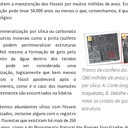
rmitem a manutenção dos fósseis por muitos milhões de anos. Es
zação pode levar 50.000 anos ou menos o que, convenhamos, é qu
ógico.
mineralização por sílica ou carbonato
outros minerais como a pirita (sulfeto
 podem permineralizar estruturas
. Até mesmo a formação de gelo pelo
ento da água dentro dos tecidos
os, pode ser considerada uma
Tronco de conífera da
lização, logicamente que bem menos
(260 milhões de anos)
pois o fóssil apodrecerá após o
por sílica. A. Corte lo
amento, como é o caso dos mamutes
traqueides; B. Detalhe
ntemente são encontrados na Sibéria.
notar os cristais de q
 temos abundantes sítios com fósseis
estrutura.
zados, inclusive alguns com o registro
 florestas que existiram há mais de 250
 anos, como a do Monumento Natural das Árvores Fossilizadas d