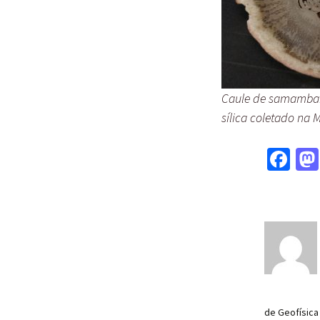
Caule de samambai
sílica coletado na
Fa
ce
b
o
o
k
de Geofísica 