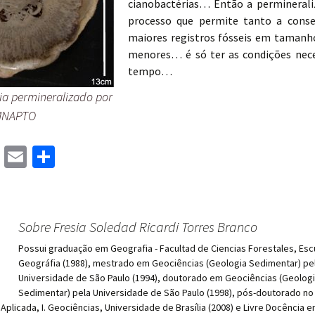
cianobactérias… Então a permineral
processo que permite tanto a conse
maiores registros fósseis em taman
menores… é só ter as condições nece
tempo…
a permineralizado por
 MNAPTO
M
E
S
as
m
h
to
ai
ar
d
l
e
Sobre Fresia Soledad Ricardi Torres Branco
o
Possui graduação em Geografia - Facultad de Ciencias Forestales, Esc
n
Geográfia (1988), mestrado em Geociências (Geologia Sedimentar) pe
Universidade de São Paulo (1994), doutorado em Geociências (Geolog
Sedimentar) pela Universidade de São Paulo (1998), pós-doutorado no
Aplicada, I. Geociências, Universidade de Brasília (2008) e Livre Docência e