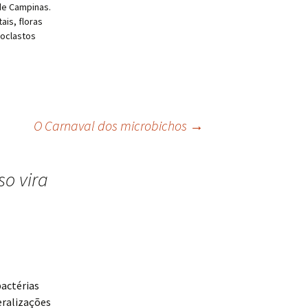
de Campinas.
is, floras
ioclastos
O Carnaval dos microbichos
→
o vira
bactérias
eralizações