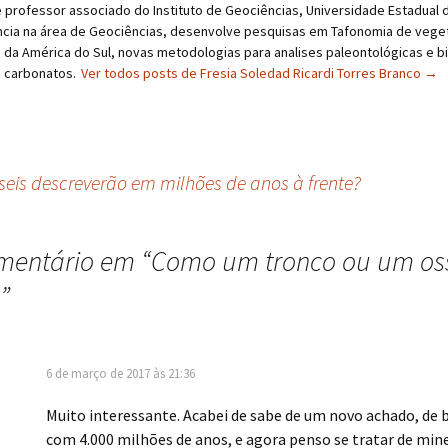
 professor associado do Instituto de Geociências, Universidade Estadual 
cia na área de Geociências, desenvolve pesquisas em Tafonomia de vegeta
 da América do Sul, novas metodologias para analises paleontológicas e b
a carbonatos.
Ver todos posts de Fresia Soledad Ricardi Torres Branco
→
seis descreverão em milhões de anos à frente?
entário em “
Como um tronco ou um oss
”
6 de março de 2017 às 21:36
Muito interessante. Acabei de sabe de um novo achado, de 
com 4.000 milhões de anos, e agora penso se tratar de min