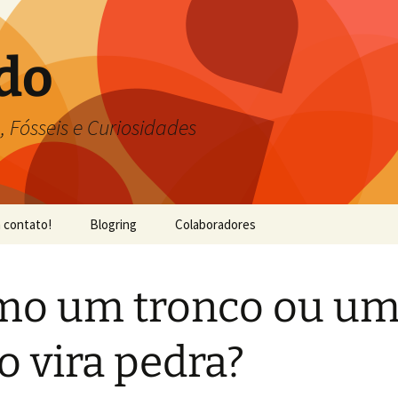
do
, Fósseis e Curiosidades
 contato!
Blogring
Colaboradores
mo um tronco ou u
o vira pedra?