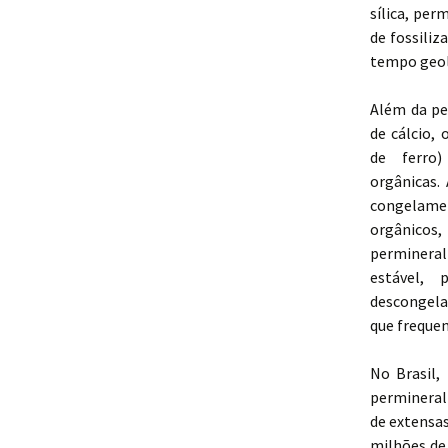
sílica, pe
de fossili
tempo geol
Além da pe
de cálcio, 
de ferro)
orgânicas
congelam
orgânic
perminera
estável, 
descongel
que freque
No Brasil,
perminerali
de extensas
milhões de