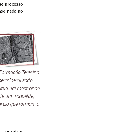
se processo
ase nada no
 Formação Teresina
 permineralizado
ngitudinal mostrando
 de um traqueide,
uartzo que formam a
o Tocantins