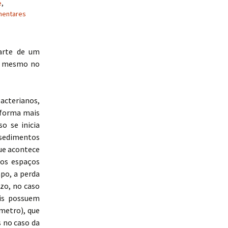
e
,
mentares
arte de um
ou mesmo no
acterianos,
 forma mais
o se inicia
sedimentos
que acontece
 os espaços
mpo, a perda
zo, no caso
ais possuem
metro), que
s no caso da