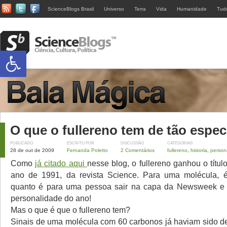
ScienceBlogs Brasil
Universo
Terra
Vida
Humanidade
Tud
Abrir a barra de ferramentas
O que o fullereno tem de tão espec
PUBLICADO
ESCRITO POR
DISCUSSÃO
CATEGORIAS
28 de out de 2009
Fernanda Poletto
2 Comentários
fullereno
,
historia
,
person
Como
já citado aqui
nesse blog, o fullereno ganhou o títu
ano de 1991, da revista Science. Para uma molécula, é
quanto é para uma pessoa sair na capa da Newsweek e 
personalidade do ano!
Mas o que é que o fullereno tem?
Sinais de uma molécula com 60 carbonos já haviam sido de