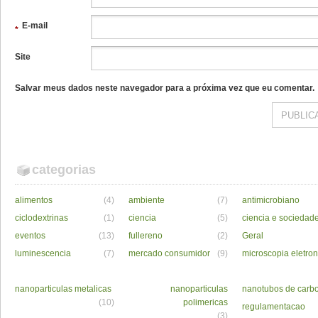
E-mail
*
Site
Salvar meus dados neste navegador para a próxima vez que eu comentar.
categorias
alimentos
(4)
ambiente
(7)
antimicrobiano
ciclodextrinas
(1)
ciencia
(5)
ciencia e sociedad
eventos
(13)
fullereno
(2)
Geral
luminescencia
(7)
mercado consumidor
(9)
microscopia eletron
nanoparticulas metalicas
nanoparticulas
nanotubos de carb
(10)
polimericas
regulamentacao
(3)