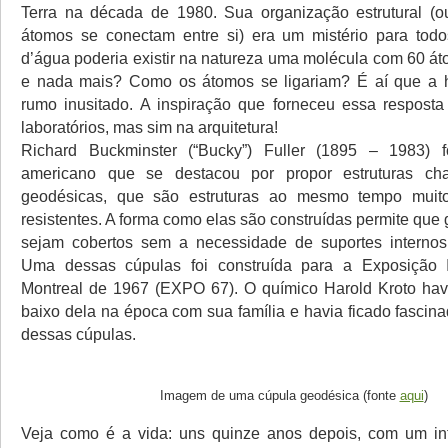
Terra na década de 1980. Sua organização estrutural (o
átomos se conectam entre si) era um mistério para tod
d’água poderia existir na natureza uma molécula com 60 á
e nada mais? Como os átomos se ligariam? É aí que a h
rumo inusitado. A inspiração que forneceu essa respost
laboratórios, mas sim na arquitetura!
Richard Buckminster (“Bucky”) Fuller (1895 – 1983) f
americano que se destacou por propor estruturas ch
geodésicas, que são estruturas ao mesmo tempo muit
resistentes. A forma como elas são construídas permite qu
sejam cobertos sem a necessidade de suportes internos
Uma dessas cúpulas foi construída para a Exposição I
Montreal de 1967 (EXPO 67). O químico Harold Kroto hav
baixo dela na época com sua família e havia ficado fasci
dessas cúpulas.
Imagem de uma cúpula geodésica (fonte
aqui
)
Veja como é a vida: uns quinze anos depois, com um int