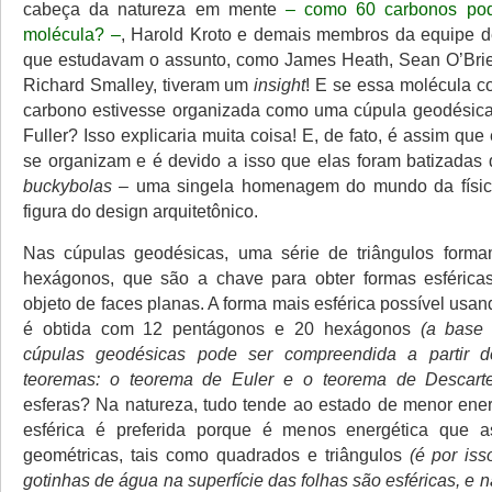
cabeça da natureza em mente
– como 60 carbonos po
molécula? –
, Harold Kroto e demais membros da equipe d
que estudavam o assunto, como James Heath, Sean O’Brie
Richard Smalley, tiveram um
insight
! E se essa molécula 
carbono estivesse organizada como uma cúpula geodésica
Fuller? Isso explicaria muita coisa! E, de fato, é assim qu
se organizam e é devido a isso que elas foram batizadas
buckybolas
– uma singela homenagem do mundo da físic
figura do design arquitetônico.
Nas cúpulas geodésicas, uma série de triângulos form
hexágonos, que são a chave para obter formas esféricas
objeto de faces planas. A forma mais esférica possível usan
é obtida com 12 pentágonos e 20 hexágonos
(a base
cúpulas geodésicas pode ser compreendida a partir 
teoremas: o teorema de Euler e o teorema de Descarte
esferas? Na natureza, tudo tende ao estado de menor ener
esférica é preferida porque é menos energética que a
geométricas, tais como quadrados e triângulos
(é por iss
gotinhas de água na superfície das folhas são esféricas, e