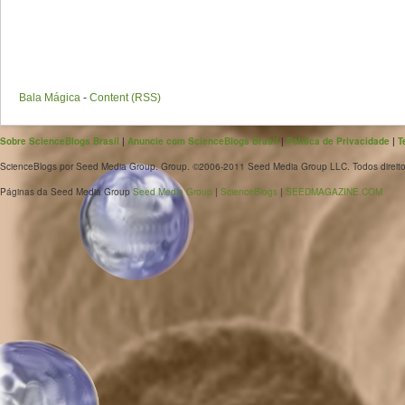
Bala Mágica
-
Content (RSS)
Sobre ScienceBlogs Brasil
|
Anuncie com ScienceBlogs Brasil
|
Política de Privacidade
|
T
ScienceBlogs por Seed Media Group. Group. ©2006-2011 Seed Media Group LLC. Todos direito
Páginas da Seed Media Group
Seed Media Group
|
ScienceBlogs
|
SEEDMAGAZINE.COM