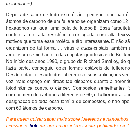
triangulares)
.
Depois de saber de tudo isso, é fácil perceber que não é
átomos de carbono de um fullereno se organizam como 12
hexágonos (tal qual uma bola de futebol!). Essa “arquitet
confere a ele alta resistência conjugada com alta leve
motivos que torna essa molécula tão interessante. E não s
organizam de tal forma … vírus e
quasi
-cristais também
arquitetura semelhante à das cúpulas geodésicas de Buckmin
No início dos anos 1990, o grupo de Richard Smalley, do q
fazia parte, conseguiu obter formas estáveis de fullereno
Desde então, o estudo dos fullerenos e suas aplicações v
vez mais espaço em áreas tão díspares quanto a aeronáu
fotodinâmica contra o câncer. Compostos semelhantes f
com número de carbonos diferente de 60, e
fullereno
acab
designação de toda essa família de compostos, e não ap
com 60 átomos de carbono.
Para quem quiser saber mais sobre fullerenos e nanotubos 
acessar o
link
de um artigo interessante publicado na C