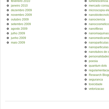
fevereiro 2010
luminescencia
janeiro 2010
mercado cons
dezembro 2009
microscopia el
novembro 2009
nanobiotecnol
outubro 2009
nanociencia
setembro 2009
nanocosmetico
agosto 2009
nanofibras
julho 2009
nanomaquinas
junho 2009
nanomedicame
maio 2009
nanoparticulas
nanoparticulas
nanotubos de 
personalidade
poesia
quantum dots
regulamentaca
Research Blog
seguranca
toxicidade
vetorizacao