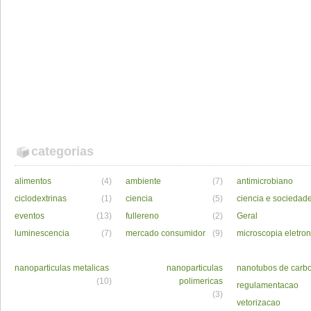
categorias
alimentos
(4)
ambiente
(7)
antimicrobiano
ciclodextrinas
(1)
ciencia
(5)
ciencia e sociedad
eventos
(13)
fullereno
(2)
Geral
luminescencia
(7)
mercado consumidor
(9)
microscopia eletron
nanoparticulas metalicas
nanoparticulas
nanotubos de carb
(10)
polimericas
regulamentacao
(3)
vetorizacao