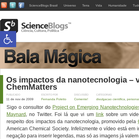
ScienceBlogs Brasil
Universo
Terra
Vida
Humanidade
Tud
Abrir a barra de ferramentas
Os impactos da nanotecnologia – v
ChemMatters
PUBLICADO
ESCRITO POR
DISCUSSÃO
CATEGORIAS
11 de nov de 2009
Fernanda Poletto
Comente!
divulgacao cientifica
,
persona
Sigo o consultor do
Project on Emerging Nanotechnologi
Maynard
, no Twitter. Foi lá que vi um
link
sobre um video
respeito dos impactos da nanotecnologia, promovido pela
American Chemical Society. Infelizmente o vídeo está em 
negação para inserir legendas, mas só as imagens já valem 