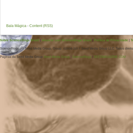
Bala Mágica
-
Content (RSS)
Sobre ScienceBlogs Brasil
|
Anuncie com ScienceBlogs Brasil
|
Política de Privacidade
|
T
ScienceBlogs por Seed Media Group. Group. ©2006-2011 Seed Media Group LLC. Todos direito
Páginas da Seed Media Group
Seed Media Group
|
ScienceBlogs
|
SEEDMAGAZINE.COM