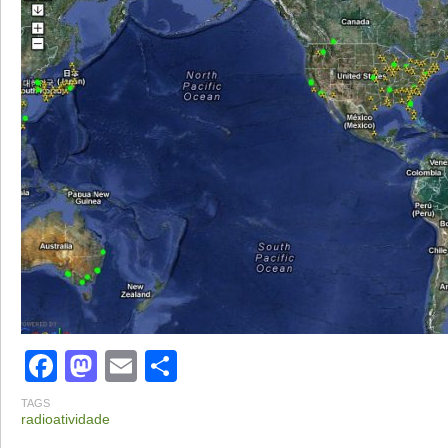
Facebook
Mastodon
Email
Share
TAGS
radioatividade