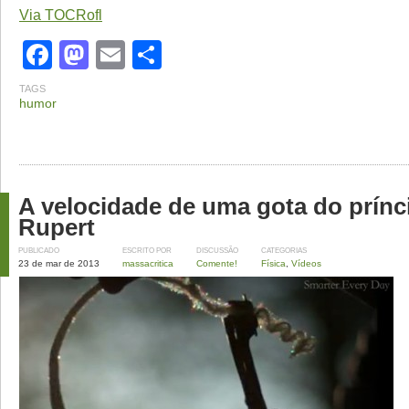
Via TOCRofl
Facebook
Mastodon
Email
Share
TAGS
humor
A velocidade de uma gota do prínc
Rupert
PUBLICADO
ESCRITO POR
DISCUSSÃO
CATEGORIAS
23 de mar de 2013
massacritica
Comente!
Física
,
Vídeos