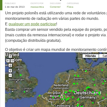
PUBLICADO
ESCRITO POR
DISCUSSÃO
CATEGORIAS
1 de mar de 2013
massacritica
Comente!
Física
Um projeto polonês está utilizando uma rede de voluntários 
monitoramento de radiação em várias partes do mundo.
E
qualquer um pode participar
!
Basta comprar um sensor vendido pela equipe do projeto, p
(mais custos da remessa internacional) e rodar o projeto via
(computação distribuída gratuita).
O objetivo é criar um mapa mundial de monitoramento contí