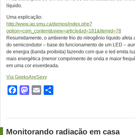
líquido.
Uma explicação:
http://www.ap.smu.ca/demos/index.php?
option=com_content&view=article&id=181&Itemid=78
Resumidamente, o ambiente frio do nitrogênio líquido afeta
do semicondutor – base do funcionamento de um LED – au
de energia (banda proibida) fazendo com que o led emita lu
mais energética (menor comprimento de onda e maior frequê
em uma cor esverdeada.
Via GeeksAreSexy
Facebook
Mastodon
Email
Share
Monitorando radiação em casa