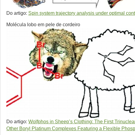
Do artigo:
Spin system trajectory analysis under optimal cont
Molécula lobo em pele de cordeiro
Do artigo:
Wolfphos in Sheep’s Clothing: The First Trinuclear
Other Boryl Platinum Complexes Featuring a Flexible Phos