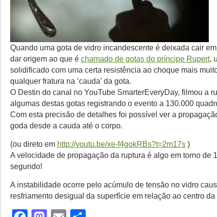
Quando uma gota de vidro incandescente é deixada cair em
dar origem ao que é
chamado de gotas do príncipe Rupert
, 
solidificado com uma certa resistência ao choque mais muito 
qualquer fratura na ‘cauda’ da gota.
O Destin do canal no YouTube SmarterEveryDay, filmou a ru
algumas destas gotas registrando o evento a 130.000 quadr
Com esta precisão de detalhes foi possível ver a propagaçã
goda desde a cauda até o corpo.
(ou direto em
http://youtu.be/xe-f4gokRBs?t=2m17s
)
A velocidade de propagação da ruptura é algo em torno de 
segundo!
A instabilidade ocorre pelo acúmulo de tensão no vidro cau
resfriamento desigual da superfície em relação ao centro da 