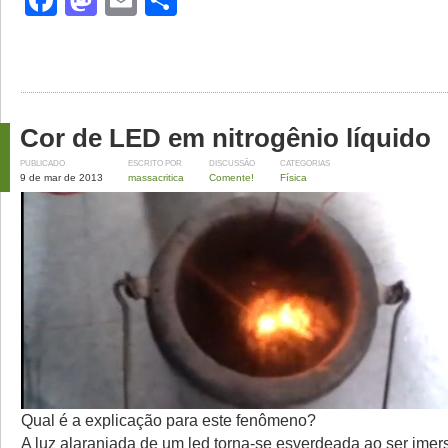
Facebook
Mastodon
Email
Share
Cor de LED em nitrogênio líquido
PUBLICADO
ESCRITO POR
DISCUSSÃO
CATEGORIAS
9 de mar de 2013
massacritica
Comente!
Física
Qual é a explicação para este fenômeno?
A luz alaranjada de um led torna-se esverdeada ao ser imer