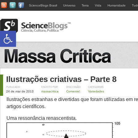
ScienceBlogs Brasil
Universo
Terra
Vida
Humanidade
Tud
Abrir a barra de ferramentas
Ilustrações criativas – Parte 8
PUBLICADO
ESCRITO POR
DISCUSSÃO
CATEGORIAS
24 de mar de 2013
massacritica
Comente!
Variedades
Ilustrações estranhas e divertidas que foram utilizadas em 
artigos científicos.
Uma ressonância renascentista.