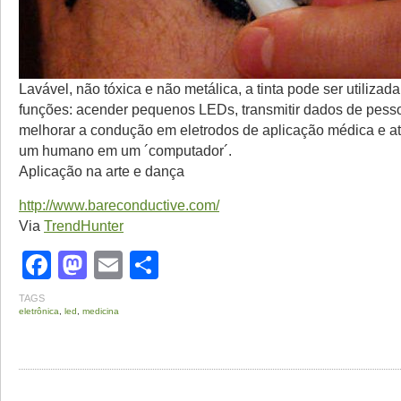
Lavável, não tóxica e não metálica, a tinta pode ser utilizad
funções: acender pequenos LEDs, transmitir dados de pess
melhorar a condução em eletrodos de aplicação médica e a
um humano em um ´computador´.
Aplicação na arte e dança
http://www.bareconductive.com/
Via
TrendHunter
Facebook
Mastodon
Email
Share
TAGS
eletrônica
,
led
,
medicina