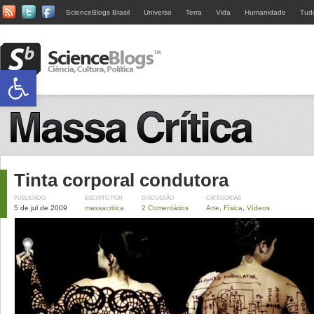
ScienceBlogs Brasil
Universo
Terra
Vida
Humanidade
Tud
Abrir a barra de ferramentas
Tinta corporal condutora
PUBLICADO
ESCRITO POR
DISCUSSÃO
CATEGORIAS
5 de jul de 2009
massacritica
2 Comentários
Arte
,
Física
,
Vídeos