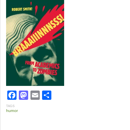
Facebook
Mastodon
Email
Share
TAGS
humor