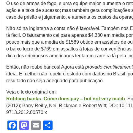
O uso de armas de fogo, e uma equipe maior, aumenta o ret
ação e a taxa de sucesso; mas também gera complicações 
caso de prisão e julgamento, e aumenta os custos da opera
Não só na Inglaterra a conta não é favorável. Também nos 
tá fácil. O faturamento cai para apenas $4.330 em média po
pouco mais que a média de $1589 obtido em assaltos de out
o baixo lucro de $769 em assaltos à lojas de conveniências. 
dica dos criminosos americanos tentarem carreira lá pela Ing
Então, não roube bancos! Agora está
provado cientificamen
ideia. E melhor não repetir o estudo com dados no Brasil, p
resultado não seja adequado para publicação.
Veja o texto original em:
Robbing banks: Crime does pay – but not very much
.
Sig
(2012); Barry Reilly, Neil Rickman e Robert Witt; DOI: 10.111
9713.2012.00570.x
Facebook
Mastodon
Email
Share