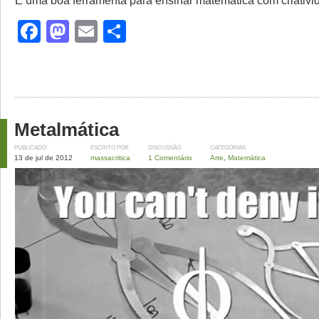
É uma boa ferramenta para ensinar matemática com criativi
Facebook
Mastodon
Email
Share
Metalmática
PUBLICADO
ESCRITO POR
DISCUSSÃO
CATEGORIAS
13 de jul de 2012
massacritica
1 Comentário
Arte
,
Matemática