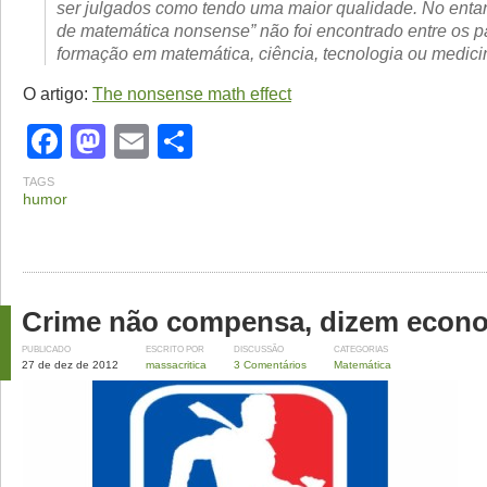
ser julgados como tendo uma maior qualidade. No entant
de matemática nonsense” não foi encontrado entre os p
formação em matemática, ciência, tecnologia ou medici
O artigo:
The nonsense math effect
Facebook
Mastodon
Email
Share
TAGS
humor
Crime não compensa, dizem econ
PUBLICADO
ESCRITO POR
DISCUSSÃO
CATEGORIAS
27 de dez de 2012
massacritica
3 Comentários
Matemática