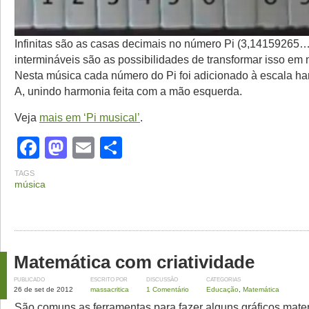
Infinitas são as casas decimais no número Pi (3,14159265…
intermináveis são as possibilidades de transformar isso em 
Nesta música cada número do Pi foi adicionado à escala h
A, unindo harmonia feita com a mão esquerda.
Veja
mais em ‘Pi musical’
.
Facebook
Mastodon
Email
Share
TAGS
música
Matemática com criatividade
PUBLICADO
ESCRITO POR
DISCUSSÃO
CATEGORIAS
26 de set de 2012
massacritica
1 Comentário
Educação
,
Matemática
São comuns as ferramentas para fazer alguns gráficos mate