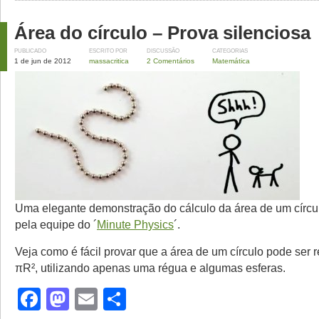
Área do círculo – Prova silenciosa
PUBLICADO
ESCRITO POR
DISCUSSÃO
CATEGORIAS
1 de jun de 2012
massacritica
2 Comentários
Matemática
Uma elegante demonstração do cálculo da área de um círcul
pela equipe do ´
Minute Physics
´.
Veja como é fácil provar que a área de um círculo pode ser 
πR², utilizando apenas uma régua e algumas esferas.
Facebook
Mastodon
Email
Share