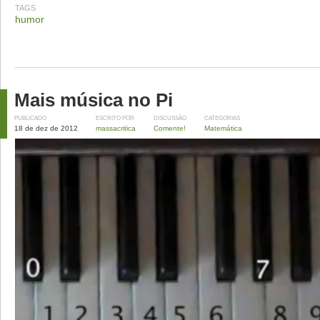
TAGS
humor
Mais música no Pi
PUBLICADO
ESCRITO POR
DISCUSSÃO
CATEGORIAS
18 de dez de 2012
massacritica
Comente!
Matemática