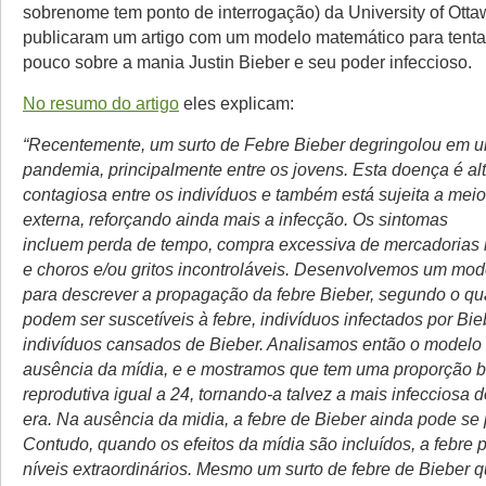
sobrenome tem ponto de interrogação) da University of Ott
publicaram um artigo com um modelo matemático para tenta
pouco sobre a mania Justin Bieber e seu poder infeccioso.
No resumo do artigo
eles explicam:
“Recentemente, um surto de Febre Bieber degringolou em 
pandemia, principalmente entre os jovens. Esta doença é a
contagiosa entre os indivíduos e também está sujeita a mei
externa, reforçando ainda mais a infecção. Os sintomas
incluem perda de tempo, compra excessiva de mercadorias 
e choros e/ou gritos incontroláveis. Desenvolvemos um mo
para descrever a propagação da febre Bieber, segundo o qu
podem ser suscetíveis à febre, indivíduos infectados por Bie
indivíduos cansados de Bieber. Analisamos então o modelo
ausência da mídia, e e mostramos que tem uma proporção b
reprodutiva igual a 24, tornando-a talvez a mais infecciosa
era. Na ausência da midia, a febre de Bieber ainda pode se 
Contudo, quando os efeitos da mídia são incluídos, a febre p
níveis extraordinários. Mesmo um surto de febre de Bieber 