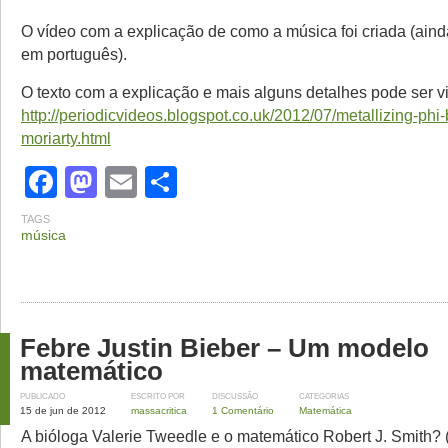
O vídeo com a explicação de como a música foi criada (ain
em português).
O texto com a explicação e mais alguns detalhes pode ser v
http://periodicvideos.blogspot.co.uk/2012/07/metallizing-phi-
moriarty.html
Facebook
Mastodon
Email
Share
TAGS
música
Febre Justin Bieber – Um modelo
matemático
PUBLICADO
ESCRITO POR
DISCUSSÃO
CATEGORIAS
15 de jun de 2012
massacritica
1 Comentário
Matemática
A bióloga Valerie Tweedle e o matemático Robert J. Smith? 