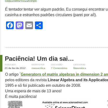
http://two-n.com/pi/
É tentador tentar ver algum padrão. Eu consegui encontrar
casinha e estranhos padrões circulares (parei por aí!).
Facebook
Mastodon
Email
Share
Paciência! Um dia sai…
PUBLICADO
ESCRITO POR
DISCUSSÃO
CATEGORIAS
21 de fev de 2012
massacritica
7 Comentários
Matemática
O artigo ´
Generators of matrix algebras in dimension 2 a
pelos editores da revista
Linear Algebra and its Applicatio
1995 e só foi publicado em outubro de 2008.
Uma espera de mais de 13 anos!
É muita paciência!