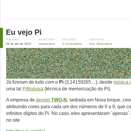
Eu vejo Pi
PUBLICADO
ESCRITO POR
DISCUSSÃO
CATEGORIAS
25 de abr de 2012
massacritica
3 Comentários
Arte
,
Matemática
Já fizeram de tudo com o
Pi
(3,14159265…), desde
música 
uma tal
Pifilologia
(técnica de memorização do Pi).
A empresa de
design
TWO-N
, sediada em Nova Iorque, crio
atribuindo cores para cada um dos números de 0 a 9, que 
infinitos dígitos do Pi. No caso, eles apresentaram ´apenas´
no site