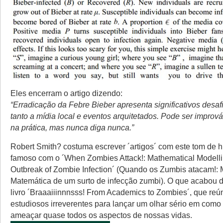
Eles encerram o artigo dizendo:
“Erradicação da Febre Bieber apresenta significativos desaf
tanto a mídia local e eventos arquitetados. Pode ser improv
na prática, mas nunca diga nunca.”
Robert Smith? costuma escrever ´artigos´ com este tom de h
famoso com o ´When Zombies Attack!: Mathematical Modelli
Outbreak of Zombie Infection´ (Quando os Zumbis atacam!
Matemática de um surto de infecção zumbi). O que acabou 
livro ´Braaaiiinnnsss! From Academics to Zombies´, que re
estudiosos irreverentes para lançar um olhar sério em com
ameaçar quase todos os aspectos de nossas vidas.