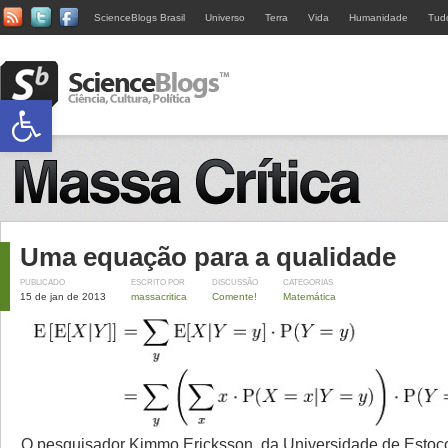
ScienceBlogs Brasil
Universo
Terra
Vida
Humanidade
Tud
Abrir a barra de ferramentas
Uma equação para a qualidade
PUBLICADO
ESCRITO POR
DISCUSSÃO
CATEGORIAS
15 de jan de 2013
massacritica
Comente!
Matemática
O pesquisador Kimmo Ericksson, da Universidade de Estoc