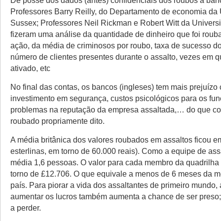
De posse dos dados (antes) confidenciais dos roubos a ban
Professores Barry Reilly, do Departamento de economia da
Sussex; Professores Neil Rickman e Robert Witt da Univers
fizeram uma análise da quantidade de dinheiro que foi rou
ação, da média de criminosos por roubo, taxa de sucesso do
número de clientes presentes durante o assalto, vezes em q
ativado, etc
No final das contas, os bancos (ingleses) tem mais prejuízo
investimento em segurança, custos psicológicos para os fun
problemas na reputação da empresa assaltada,… do que co
roubado propriamente dito.
A média britânica dos valores roubados em assaltos ficou e
esterlinas, em torno de 60.000 reais). Como a equipe de as
média 1,6 pessoas. O valor para cada membro da quadrilha 
torno de £12.706. O que equivale a menos de 6 meses da mé
país. Para piorar a vida dos assaltantes de primeiro mundo, 
aumentar os lucros também aumenta a chance de ser preso;
a perder.