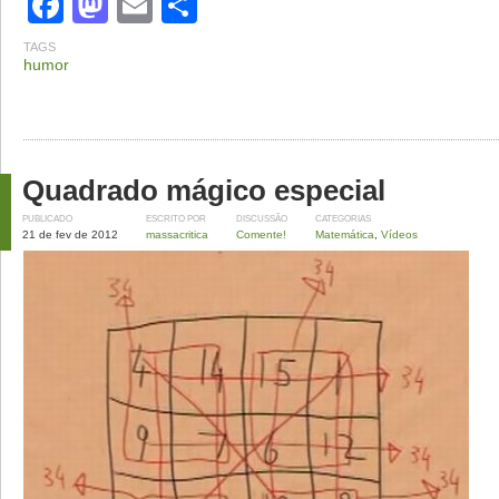
Facebook
Mastodon
Email
Share
TAGS
humor
Quadrado mágico especial
PUBLICADO
ESCRITO POR
DISCUSSÃO
CATEGORIAS
21 de fev de 2012
massacritica
Comente!
Matemática
,
Vídeos