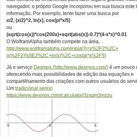
navegador, o próprio Google incorporou em sua busca este t
informação. Por exemplo, tente fazer uma busca por
x/2, (x/2)^2, ln(x), cos(pi*x/5)
ou
(sqrt(cos(x))*cos(200x)+sqrt(abs(x))-0.7)*(4-x*x)^0.01
O WolframAlpha também compete na área,
http://www.wolframalpha.com/input/?i=x%2F2%2C+
(x%2F2)%5E2%2C+ln(x)%2C+cos(pi*x%2F5)
Já o serviço
Desmos (http://www.desmos.com/)
é um pouco m
oferecendo mais possibilidades de edição das equações e
compartilhamento das criações com outros usuários do servi
Um
tradicional sen(x)
https://www.desmos.com/calculator/3zsqm3mzzu