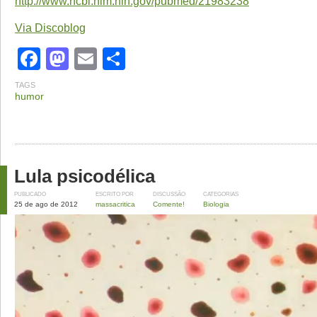
http://www.ncbi.nlm.nih.gov/pubmed/21983238
Via Discoblog
Facebook
Mastodon
Email
Share
TAGS
humor
Lula psicodélica
PUBLICADO
ESCRITO POR
DISCUSSÃO
CATEGORIAS
25 de ago de 2012
massacritica
Comente!
Biologia