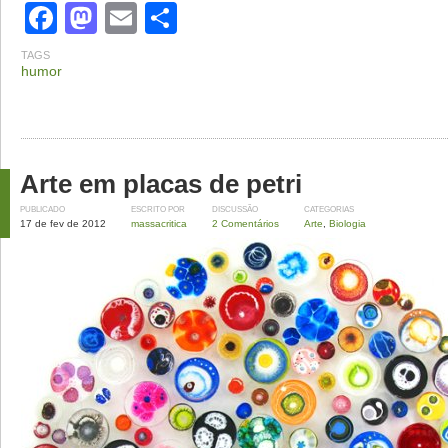
Facebook
Mastodon
Email
Share
TAGS
humor
Arte em placas de petri
PUBLICADO
ESCRITO POR
DISCUSSÃO
CATEGORIAS
17 de fev de 2012
massacritica
2 Comentários
Arte
,
Biologia