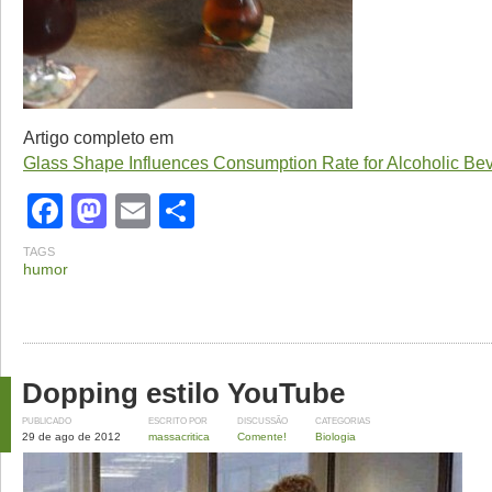
Artigo completo em
Glass Shape Influences Consumption Rate for Alcoholic Be
Facebook
Mastodon
Email
Share
TAGS
humor
Dopping estilo YouTube
PUBLICADO
ESCRITO POR
DISCUSSÃO
CATEGORIAS
29 de ago de 2012
massacritica
Comente!
Biologia