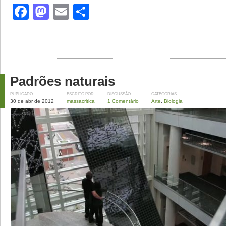
Facebook
Mastodon
Email
Share
Padrões naturais
PUBLICADO
ESCRITO POR
DISCUSSÃO
CATEGORIAS
30 de abr de 2012
massacritica
1 Comentário
Arte
,
Biologia