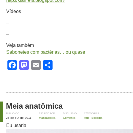
http://klarireis.blogspot.com/
Vídeos
–
–
Veja também
Sabonetes com bactérias… ou quase
Facebook
Mastodon
Email
Share
Meia anatômica
PUBLICADO
ESCRITO POR
DISCUSSÃO
CATEGORIAS
25 de out de 2011
massacritica
Comente!
Arte
,
Biologia
Eu usaria.