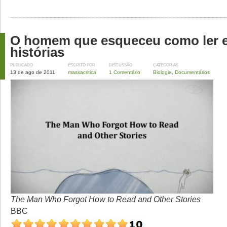
O homem que esqueceu como ler e
histórias
PUBLICADO
ESCRITO POR
DISCUSSÃO
CATEGORIAS
13 de ago de 2011
massacritica
1 Comentário
Biologia
,
Documentários
The Man Who Forgot How to Read and Other Stories
BBC