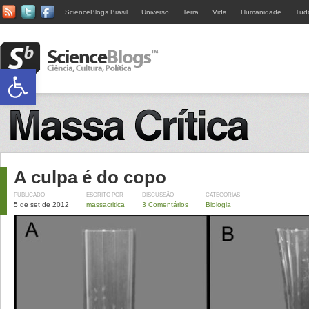
ScienceBlogs Brasil
Universo
Terra
Vida
Humanidade
Tud
Abrir a barra de ferramentas
A culpa é do copo
PUBLICADO
ESCRITO POR
DISCUSSÃO
CATEGORIAS
5 de set de 2012
massacritica
3 Comentários
Biologia