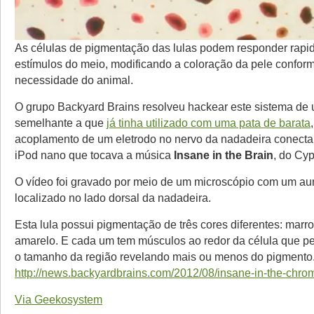
As células de pigmentação das lulas podem responder rapi
estímulos do meio, modificando a coloração da pele confor
necessidade do animal.
O grupo Backyard Brains resolveu hackear este sistema de
semelhante a que
já tinha utilizado com uma pata de barata
acoplamento de um eletrodo no nervo da nadadeira conec
iPod nano que tocava a música
Insane in the Brain
, do Cyp
O vídeo foi gravado por meio de um microscópio com um au
localizado no lado dorsal da nadadeira.
Esta lula possui pigmentação de três cores diferentes: marr
amarelo. E cada um tem músculos ao redor da célula que pe
o tamanho da região revelando mais ou menos do pigmento
http://news.backyardbrains.com/2012/08/insane-in-the-chro
Via Geekosystem