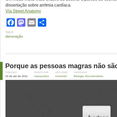
dissertação sobre arritmia cardíaca.
Via Street Anatomy
Facebook
Mastodon
Email
Share
TAGS
decoração
Porque as pessoas magras não sã
PUBLICADO
ESCRITO POR
DISCUSSÃO
CATEGORIAS
10 de abr de 2011
massacritica
Comente!
Biologia
,
Documentários