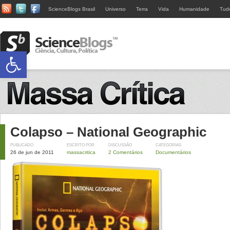
ScienceBlogs Brasil
Universo
Terra
Vida
Humanidade
Tud
Abrir a barra de ferramentas
Colapso – National Geographic
PUBLICADO
ESCRITO POR
DISCUSSÃO
CATEGORIAS
26 de jun de 2011
massacritica
2 Comentários
Documentários