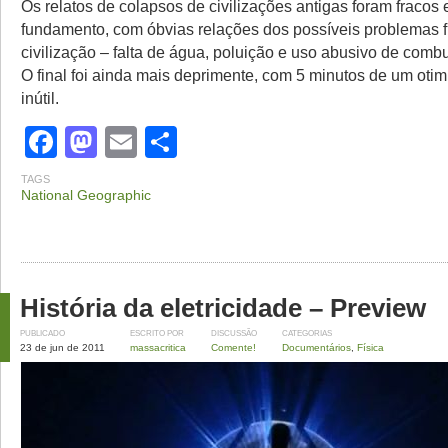
Os relatos de colapsos de civilizações antigas foram fracos
fundamento, com óbvias relações dos possíveis problemas f
civilização – falta de água, poluição e uso abusivo de combu
O final foi ainda mais deprimente, com 5 minutos de um oti
inútil.
Facebook
Mastodon
Email
Share
TAGS
National Geographic
História da eletricidade – Preview
PUBLICADO
ESCRITO POR
DISCUSSÃO
CATEGORIAS
23 de jun de 2011
massacritica
Comente!
Documentários
,
Física