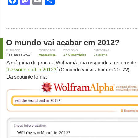
Facebook
Mastodon
Email
Share
O mundo vai acabar em 2012?
PUBLICADO
ESCRITO POR
DISCUSSÃO
CATEGORIAS
7 de jan de 2012
massacritica
17 Comentários
Ceticismo
A máquina de procura WolframAlpha responde a recorrente 
the world end in 2012?
´ (O mundo vai acabar em 2012?).
Da seguinte forma: