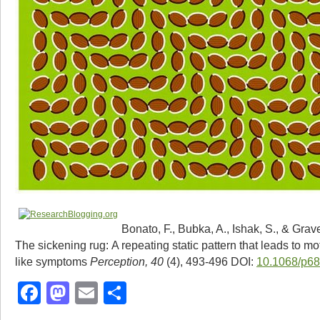
Bonato, F., Bubka, A., Ishak, S., & Grave
The sickening rug: A repeating static pattern that leads to m
like symptoms
Perception, 40
(4), 493-496 DOI:
10.1068/p6
Facebook
Mastodon
Email
Share