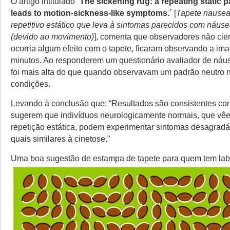
O artigo intitulado ´
The sickening rug: a repeating static p
leads to motion-sickness-like symptoms.
´ [
Tapete nausea
repetitivo estático que leva à sintomas parecidos com náuse
(devido ao movimento)
], comenta que observadores não cie
ocorria algum efeito com o tapete, ficaram observando a im
minutos. Ao responderem um questionário avaliador de náu
foi mais alta do que quando observavam um padrão neutro
condições.
Levando à conclusão que: “Resultados são consistentes c
sugerem que indivíduos neurologicamente normais, que vê
repetição estática, podem experimentar sintomas desagradáve
quais similares à cinetose.”
Uma boa sugestão de estampa de tapete para quem tem labir