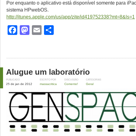
Por enquanto o aplicativo está disponível somente para iPa
sistema HPwebOS.
http://itunes.apple.com/us/app/zite/id419752338?mt=8&ls=1
Facebook
Mastodon
Email
Share
Alugue um laboratório
PUBLICADO
ESCRITO POR
DISCUSSÃO
CATEGORIAS
25 de jan de 2012
massacritica
Comente!
Geral