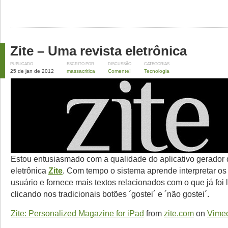
Zite – Uma revista eletrônica
PUBLICADO
ESCRITO POR
DISCUSSÃO
CATEGORIAS
25 de jan de 2012
massacritica
Comente!
Tecnologia
Estou entusiasmado com a qualidade do aplicativo gerador d
eletrônica
Zite
. Com tempo o sistema aprende interpretar os
usuário e fornece mais textos relacionados com o que já foi l
clicando nos tradicionais botões ´gostei´ e ´não gostei´.
Zite: Personalized Magazine for iPad
from
zite.com
on
Vime