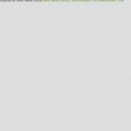
Páginas da Seed Media Group
Seed Media Group
|
ScienceBlogs
|
SEEDMAGAZINE.COM