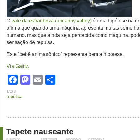
O
vale da estranheza (uncanny valley)
é uma hipótese na ro
afirma que quando uma máquina apresenta muitas semelha
humano, mas que ainda seja percebida como máquina, pod
sensação de repulsa.
Este ´bebê animatrônico´ representa bem a hipótese.
Via Gajitz.
Facebook
Mastodon
Email
Share
TAGS
robótica
Tapete nauseante
PUBLICADO
ESCRITO POR
DISCUSSÃO
CATEGORIAS