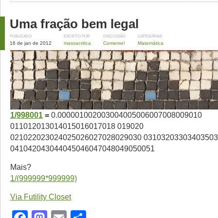
Uma fração bem legal
PUBLICADO
ESCRITO POR
DISCUSSÃO
CATEGORIAS
16 de jan de 2012
massacritica
Comente!
Matemática
1/998001
=
0.000001002003004005006007008009010
011012013014015016017018 019020
021022023024025026027028029030 0310320330340350
041042043044045046047048049050051
Mais?
1/(999999*999999)
Via Futility Closet