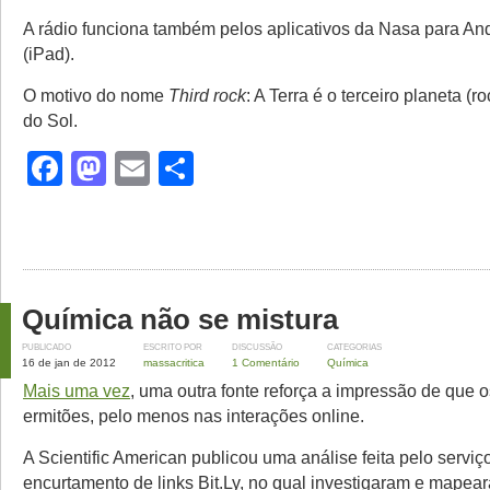
A rádio funciona também pelos aplicativos da Nasa para An
(iPad).
O motivo do nome
Third rock
: A Terra é o terceiro planeta (
do Sol.
Facebook
Mastodon
Email
Share
Química não se mistura
PUBLICADO
ESCRITO POR
DISCUSSÃO
CATEGORIAS
16 de jan de 2012
massacritica
1 Comentário
Química
Mais uma vez
, uma outra fonte reforça a impressão de que 
ermitões, pelo menos nas interações online.
A Scientific American publicou uma análise feita pelo serviç
encurtamento de links Bit.Ly, no qual investigaram e mapea