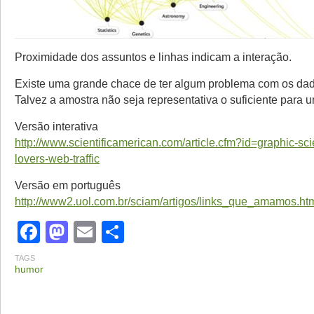
Proximidade dos assuntos e linhas indicam a interação.
Existe uma grande chace de ter algum problema com os dad
Talvez a amostra não seja representativa o suficiente para 
Versão interativa
http://www.scientificamerican.com/article.cfm?id=graphic-sc
lovers-web-traffic
Versão em português
http://www2.uol.com.br/sciam/artigos/links_que_amamos.ht
Facebook
Mastodon
Email
Share
TAGS
humor