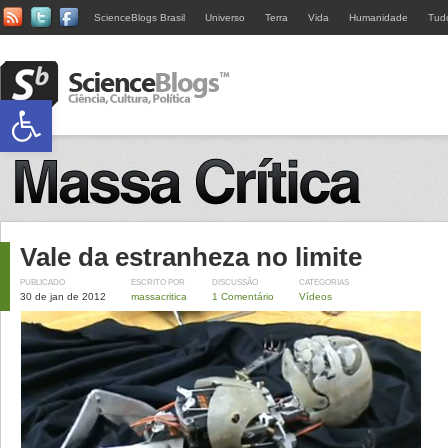
ScienceBlogs Brasil
Universo
Terra
Vida
Humanidade
Tud
Abrir a barra de ferramentas
Vale da estranheza no limite
PUBLICADO
ESCRITO POR
DISCUSSÃO
CATEGORIAS
30 de jan de 2012
massacritica
1 Comentário
Vídeos