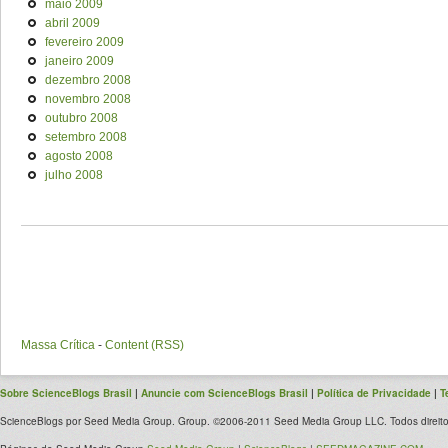
maio 2009
abril 2009
fevereiro 2009
janeiro 2009
dezembro 2008
novembro 2008
outubro 2008
setembro 2008
agosto 2008
julho 2008
Massa Crítica
-
Content (RSS)
Sobre ScienceBlogs Brasil
|
Anuncie com ScienceBlogs Brasil
|
Política de Privacidade
|
T
ScienceBlogs por Seed Media Group. Group. ©2006-2011 Seed Media Group LLC. Todos direito