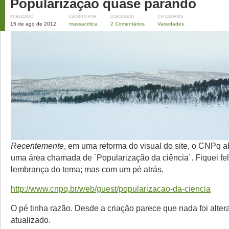
Popularização quase parando
PUBLICADO
ESCRITO POR
DISCUSSÃO
CATEGORIAS
15 de ago de 2012
massacritica
2 Comentários
Variedades
Recentemente
, em uma reforma do visual do site, o CNPq a
uma área chamada de ´Popularização da ciência´. Fiquei fe
lembrança do tema; mas com um pé atrás.
http://www.cnpq.br/web/guest/popularizacao-da-ciencia
O pé tinha razão. Desde a criação parece que nada foi alter
atualizado.