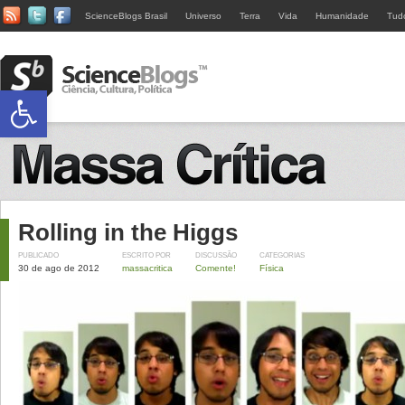
ScienceBlogs Brasil
Universo
Terra
Vida
Humanidade
Tud
Abrir a barra de ferramentas
Rolling in the Higgs
PUBLICADO
ESCRITO POR
DISCUSSÃO
CATEGORIAS
30 de ago de 2012
massacritica
Comente!
Física