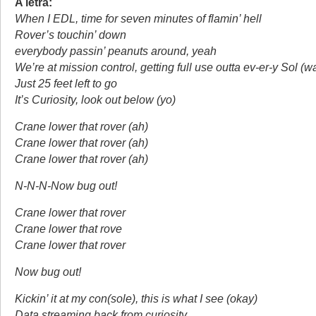
A letra:
When I EDL, time for seven minutes of flamin’ hell
Rover’s touchin’ down
everybody passin’ peanuts around, yeah
We’re at mission control, getting full use outta ev-er-y Sol (wa
Just 25 feet left to go
It’s Curiosity, look out below (yo)
Crane lower that rover (ah)
Crane lower that rover (ah)
Crane lower that rover (ah)
N-N-N-Now bug out!
Crane lower that rover
Crane lower that rove
Crane lower that rover
Now bug out!
Kickin’ it at my con(sole), this is what I see (okay)
Data streaming back from curiosity