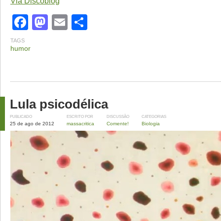
Via Discoblog
Facebook
Mastodon
Email
Share
TAGS
humor
Lula psicodélica
PUBLICADO
ESCRITO POR
DISCUSSÃO
CATEGORIAS
25 de ago de 2012
massacritica
Comente!
Biologia