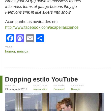
Break your SU(2) down to massless modes
Into mass terms of gauge bosons they go
Fermions sink in like skiers into snow
Acompanhe as novidades em
http://www.facebook.com/acapellascience
Facebook
Mastodon
Email
Share
TAGS
humor
,
música
Dopping estilo YouTube
PUBLICADO
ESCRITO POR
DISCUSSÃO
CATEGORIAS
29 de ago de 2012
massacritica
Comente!
Biologia