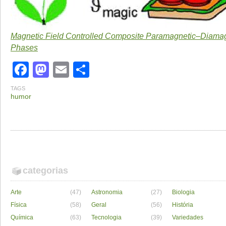
Magnetic Field Controlled Composite Paramagnetic–Diamag
Phases
Facebook
Mastodon
Email
Share
TAGS
humor
categorias
Arte
(47)
Astronomia
(27)
Biologia
Física
(58)
Geral
(56)
História
Química
(63)
Tecnologia
(39)
Variedades