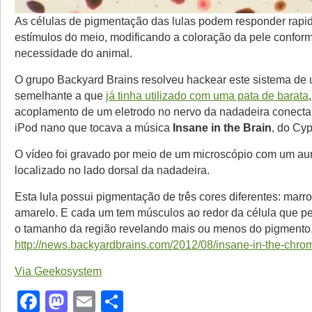
As células de pigmentação das lulas podem responder rapi
estímulos do meio, modificando a coloração da pele confor
necessidade do animal.
O grupo Backyard Brains resolveu hackear este sistema de
semelhante a que
já tinha utilizado com uma pata de barata
acoplamento de um eletrodo no nervo da nadadeira conec
iPod nano que tocava a música
Insane in the Brain
, do Cyp
O vídeo foi gravado por meio de um microscópio com um au
localizado no lado dorsal da nadadeira.
Esta lula possui pigmentação de três cores diferentes: marr
amarelo. E cada um tem músculos ao redor da célula que pe
o tamanho da região revelando mais ou menos do pigmento
http://news.backyardbrains.com/2012/08/insane-in-the-chro
Via Geekosystem
Facebook
Mastodon
Email
Share