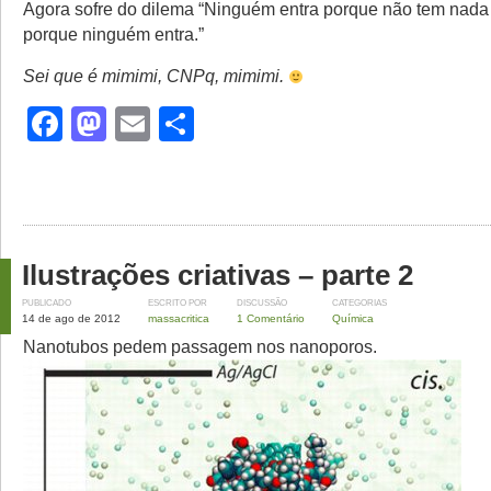
Agora sofre do dilema “Ninguém entra porque não tem nada
porque ninguém entra.”
Sei que é mimimi, CNPq, mimimi.
Facebook
Mastodon
Email
Share
Ilustrações criativas – parte 2
PUBLICADO
ESCRITO POR
DISCUSSÃO
CATEGORIAS
14 de ago de 2012
massacritica
1 Comentário
Química
Nanotubos pedem passagem nos nanoporos.