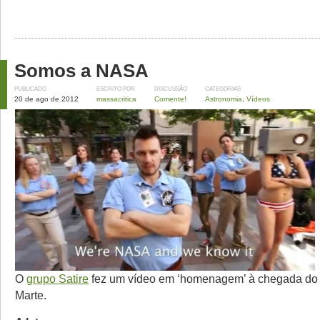
Somos a NASA
PUBLICADO
ESCRITO POR
DISCUSSÃO
CATEGORIAS
20 de ago de 2012
massacritica
Comente!
Astronomia
,
Vídeos
O
grupo Satire
fez um vídeo em ‘homenagem’ à chegada do 
Marte.