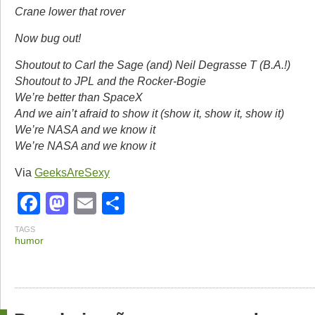
Crane lower that rover
Now bug out!
Shoutout to Carl the Sage (and) Neil Degrasse T (B.A.!)
Shoutout to JPL and the Rocker-Bogie
We’re better than SpaceX
And we ain’t afraid to show it (show it, show it, show it)
We’re NASA and we know it
We’re NASA and we know it
Via
GeeksAreSexy
Facebook
Mastodon
Email
Share
TAGS
humor